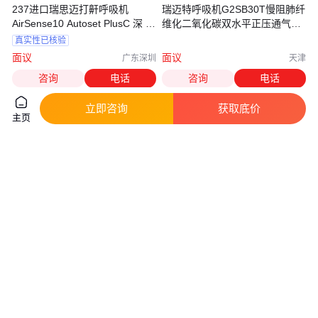
237进口瑞思迈打鼾呼吸机
瑞迈特呼吸机G2SB30T慢阻肺纤
AirSense10 Autoset PlusC 深 圳
维化二氧化碳双水平正压通气治
附近专卖店
疗机
真实性已核验
面议
面议
广东深圳
天津
咨询
电话
咨询
电话
立即咨询
获取底价
主页
瑞思迈Lumis100 VPAP ST原装
供应进口急救设备呼吸机
进口肺部呼吸机 东 莞实体店上
MEDUMAT Easy CPR维曼
门安装176
真实性已核验
真实性已核验
面议
面议
广东东莞
上海