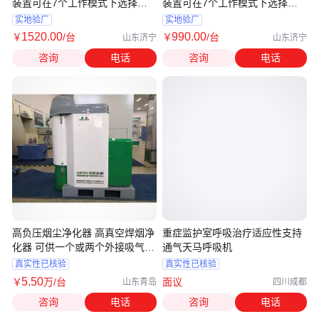
装置可在7个工作模式下选择工
装置可在7个工作模式下选择工
作
作
实地验厂
实地验厂
1520
.00
990
.00
￥
/台
￥
/台
山东济宁
山东济宁
咨询
电话
咨询
电话
高负压烟尘净化器 高真空焊烟净
重症监护室呼吸治疗适应性支持
化器 可供一个或两个外接吸气臂
通气天马呼吸机
使用
真实性已核验
真实性已核验
5
.50
￥
万
/台
面议
山东青岛
四川成都
咨询
电话
咨询
电话