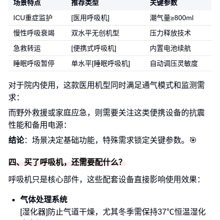
场景特点
推荐类型
关键参数
ICU重症监护
[医用呼吸机]
潮气量≥800ml
慢性呼吸衰竭
双水平无创机型
压力释放技术
急救转运
[便携式呼吸机]
内置电池续航
睡眠呼吸暂停
单水平[睡眠呼吸机]
自动调压灵敏度
对于院内使用，这款医用机型同时满足通气模式和监测需
求：
而野外救援或家庭应急，则需要关注这类便携设备的抗震
性能和备用电源：
结论
：场景决定基础功能，特殊需求锁定关键参数。🎯
四、买了呼吸机，还需要配什么？
呼吸机只是核心部件，这些配套设备直接影响使用效果：
气体处理系统
[湿化器]防止气道干燥，尤其冬季需保持37℃恒温湿化