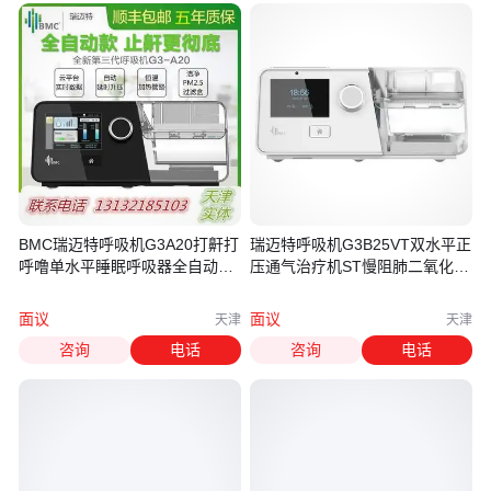
BMC瑞迈特呼吸机G3A20打鼾打
瑞迈特呼吸机G3B25VT双水平正
呼噜单水平睡眠呼吸器全自动呼
压通气治疗机ST慢阻肺二氧化碳
吸暂停
潴留
面议
面议
天津
天津
咨询
电话
咨询
电话