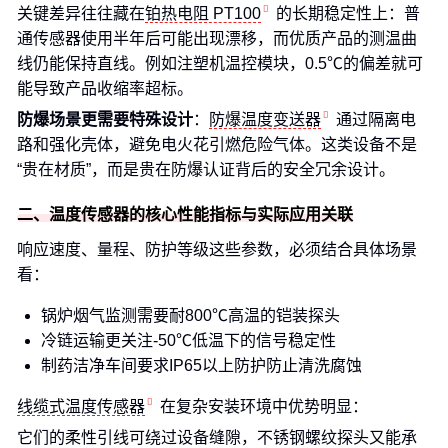
关键差异往往藏在
铂热电阻 PT100
的长期稳定性上：普
通传感器使用半年后可能出现漂移，而优质产品的测温曲
线仍能保持直线。例如注塑机温控模块，0.5℃的偏差就可
能导致产品收缩率超标。
防爆场景更需要特殊设计
：
防爆温度变送器
通过隔离电
路和强化壳体，避免电火花引燃危险气体。这类设备不是
“贵在材质”，而是贵在防爆认证背后的安全冗余设计。
二、温度传感器的核心性能指标与实际应用关联
响应速度、量程、防护等级这些参数，必须结合具体场景
看：
锅炉烟气监测需要耐800℃高温的铠装探头
冷链运输更关注-50℃低温下的信号稳定性
制药洁净车间要求IP65以上防护防止清洗腐蚀
线缆式温度传感器
在复杂安装环境中优势明显：
它们的柔性引线可绕过设备缝隙，不锈钢螺纹探头又能承