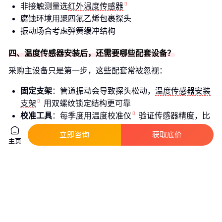
非接触测量选
红外温度传感器
腐蚀环境用聚四氟乙烯包裹探头
振动场合考虑弹簧缓冲结构
四、温度传感器安装后，还需要哪些配套设备？
采购主设备只是第一步，这些配套常被忽视：
固定支架
：管道振动会导致探头松动，
温度传感器安装
支架
用双螺纹锁定结构更可靠
校准工具
：每季度用
温度校准仪
验证传感器精度，比
事后发现产品不合格更经济
立即咨询
获取底价
主页
隐蔽成本提示
：支架材质要与管道兼容（如不锈钢配不锈
钢），否则电化学腐蚀会缩短整体寿命。
五、温度传感器日常维护中容易被忽视的细节
展开更多内容

探头才是真正的消耗品——
温度传感器探头
的三种失效
模式：