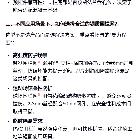
预埋件兼容性
：立柱底部是否预留法兰盘孔位，决定了
能否适配混凝土基础
三、不同应用场景下，如何选择合适的钢质围栏网？
选型不是选产品而是选解决方案，重点看场景的"暴力程
度"：
高强度防护场景
监狱围栏网
采用Y型立柱+横向加强筋，配合6mm加粗
丝径，防破坏能力提升3倍。刀片刺绳和防攀爬滚笼是
这类场景的标配。
运动场馆柔性防护
球场围栏网
用勾花编织结构吸收冲击力，避免运动员
撞伤。2-3mm丝径配合50mm网孔，在安全性和成本间
取得平衡。
临时隔离需求
PVC围栏
虽然强度稍弱，但可快速拆装，适合建筑工
地等短期使用场景。