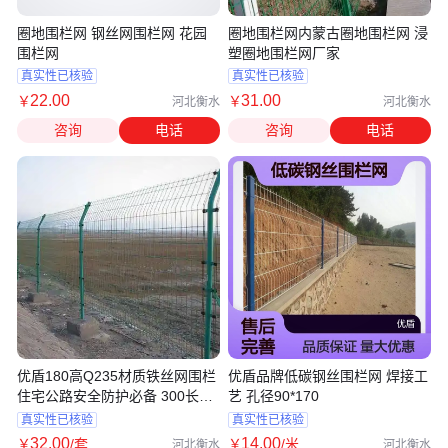
圈地围栏网 钢丝网围栏网 花园
圈地围栏网内蒙古圈地围栏网 浸
围栏网
塑圈地围栏网厂家
真实性已核验
真实性已核验
22
.00
31
.00
￥
￥
河北衡水
河北衡水
咨询
电话
咨询
电话
优盾180高Q235材质铁丝网围栏
优盾品牌低碳钢丝围栏网 焊接工
住宅公路安全防护必备 300长可
艺 孔径90*170
定制
真实性已核验
真实性已核验
32
.00
14
.00
￥
/套
￥
/米
河北衡水
河北衡水