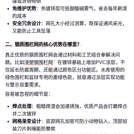
撞或货物倾倒
免维护优势
：热镀锌层可抵御酸碱雾气，省去每年刷漆
的成本
安全冗余设计
：网孔大小经过测算，既保证通风采光，
又能防止工具坠落
二、钢质围栏网的核心优势在哪里？
真正优质的钢质围栏网会通过材料和工艺组合拳解决问
题。比如
浸塑钢围栏网
在镀锌基础上增加PVC涂层，不
仅延长防腐周期，还能通过颜色区分功能区。水库使用的
绿色围栏和监狱专用的墨绿色款，就是通过涂层实现功能
与警示双重需求。
容易被忽视的细节是：
焊点处理
：粗糙焊渣会加速锈蚀，优质产品会打磨焊点
并二次镀锌
网格渐变设计
：底部网孔加密可防小动物钻入，顶部加
装刀片刺绳能防攀爬