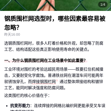
1/4
钢质围栏网选型时，哪些因素最容易被
忽略？
昨天16:00
选钢质围栏网时，很多人盯着价格和外观，却忽略了防腐
工艺、结构适配这些真正影响使用寿命的关键点。
一、为什么钢质围栏网在工业场景中如此重要？
工业环境对围栏的考验远超民用场景——既要扛住机械撞
击，又要耐受化学腐蚀。普通铁丝网在潮湿车间可能两年
就锈蚀穿孔，而
焊接钢围栏网
通过整体焊接结构和镀锌
工艺，能同时解决强度和防腐问题。
这类围栏的核心价值在于：
抗变形能力
：连续焊接的网格比编织网更能承受叉车误