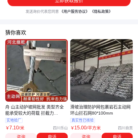
立即获取报价
发送询价代表您同意
《用户服务协议》
《隐私政策》
猜你喜欢
舟 山主动护坡网批发 类型齐全
滑坡治理防护网包裹岩石主动网
能承受较大的荷载 拦截力
环山拦石网80*100mm
1000KJ
实地验厂
真实性已核验
7
.10
15
.00
￥
/米
￥
/平方米
四川乐山
四川自贡
咨询
电话
咨询
电话