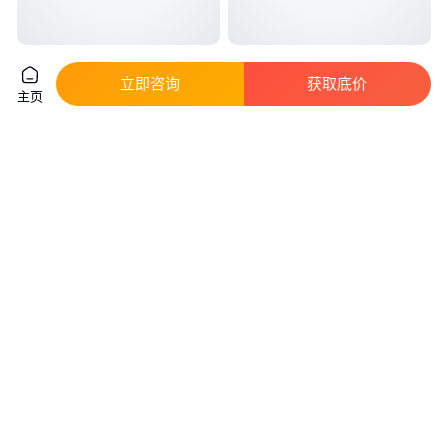
学校操场围网护栏网 耐腐蚀抗老
镀锌管护栏网小区围栏网庭院围
化围栏网 厂家批发
墙防护网隔离网
立即咨询
获取底价
主页
真实性已核验
真实性已核验
16
.00
125
.00
￥
/平方米
￥
/米
四川成都
河北衡水
咨询
电话
咨询
电话
高速公路隔离栅 热镀锌护栏网
篮球场围栏网 体育场围栏网 运
低碳钢铁丝网围栏网
动场地围栏网