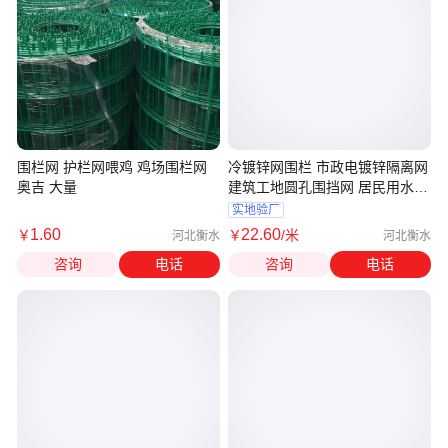
围栏网 护栏网喂鸡 鸡场围栏网
冷镀锌网围栏 市政电镀锌隔离网
奥吉 大量
建筑工地圆孔围挡网 居民用水围
栏网
实地验厂
1
.60
22
.60
￥
￥
/米
河北衡水
河北衡水
咨询
电话
咨询
电话