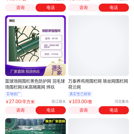
咨询
电话
咨询
电话
篮球场网围栏黑色防护网 羽毛球
万泰养鸡用围栏网 铁丝网围栏网
场围栏网3米高隔离网 烨玖
荷兰网
实地验厂
真实性已核验
27
.00
103
.00
￥
/平方米
￥
/卷
浙江丽水
河北衡水
咨询
电话
咨询
电话