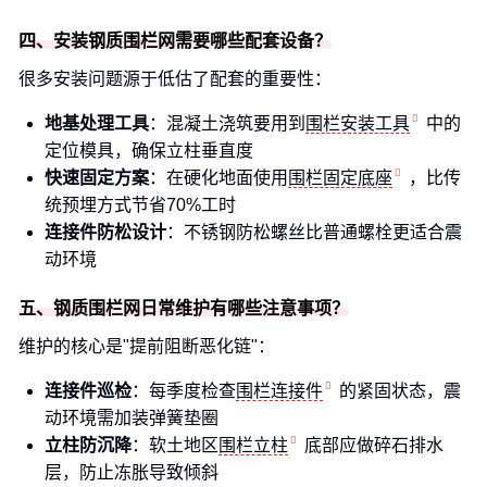
四、安装钢质围栏网需要哪些配套设备？
很多安装问题源于低估了配套的重要性：
地基处理工具
：混凝土浇筑要用到
围栏安装工具
中的
定位模具，确保立柱垂直度
快速固定方案
：在硬化地面使用
围栏固定底座
，比传
统预埋方式节省70%工时
连接件防松设计
：不锈钢防松螺丝比普通螺栓更适合震
动环境
五、钢质围栏网日常维护有哪些注意事项？
维护的核心是"提前阻断恶化链"：
连接件巡检
：每季度检查
围栏连接件
的紧固状态，震
动环境需加装弹簧垫圈
立柱防沉降
：软土地区
围栏立柱
底部应做碎石排水
层，防止冻胀导致倾斜