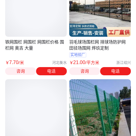
铁网围栏 网围栏 网围栏价格 围
羽毛球场围栏网 排球场防护网
栏网 奥吉 大量
田径场围网 烨玖定制
实地验厂
7
.70
21
.00
￥
/米
￥
/平方米
河北衡水
浙江绍兴
咨询
电话
咨询
电话