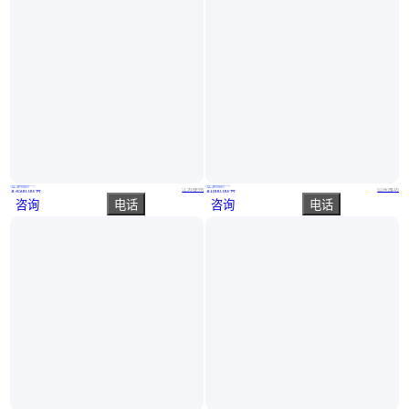
实地验厂
实地验厂
亿冉 噪音低 闭式循环水冷却塔 结构简单 节约水资源
奥瑞 水轮机冷却塔 造型美观 使用寿命长 传热系数高
江苏徐州
山东潍坊
￥
4500
.00
/台
￥
1800
.00
/台
咨询
电话
咨询
电话