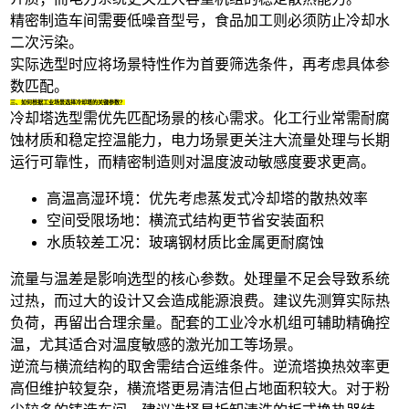
精密制造车间需要低噪音型号，食品加工则必须防止冷却水
二次污染。
实际选型时应将场景特性作为首要筛选条件，再考虑具体参
数匹配。
三、如何根据工业场景选择冷却塔的关键参数？
冷却塔选型需优先匹配场景的核心需求。化工行业常需耐腐
蚀材质和稳定控温能力，电力场景更关注大流量处理与长期
运行可靠性，而精密制造则对温度波动敏感度要求更高。
高温高湿环境：优先考虑
蒸发式冷却塔
的散热效率
空间受限场地：横流式结构更节省安装面积
水质较差工况：玻璃钢材质比金属更耐腐蚀
流量与温差是影响选型的核心参数。处理量不足会导致系统
过热，而过大的设计又会造成能源浪费。建议先测算实际热
负荷，再留出合理余量。配套的
工业冷水机
组可辅助精确控
温，尤其适合对温度敏感的激光加工等场景。
逆流与横流结构的取舍需结合运维条件。逆流塔换热效率更
高但维护较复杂，横流塔更易清洁但占地面积较大。对于粉