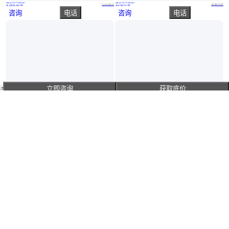
真实性已核验
真实性已核验
开放式冷却塔 应用范围广 规格齐全 低能耗 启航
商丘宏垣横流冷却塔
山东潍坊
安徽合肥
￥
2000
.00
/台
￥
4
.90
万
/台
咨询
电话
咨询
电话
立即咨询
获取底价
主页
真实性已核验
伦鑫环保 圆形逆流凉水塔质量保证低噪音冷却塔
水冷冷却塔 空调冷却水塔 耐老化防腐蚀 源头生产厂家 文兴
河北衡水
山东潍坊
￥
7500
.00
/台
￥
6000
.00
/台
咨询
电话
咨询
电话