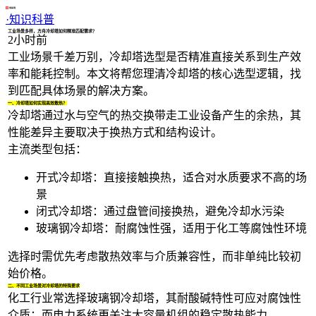
1/4
·
知识科普
工业场景多样，方舟冷却塔如何精准匹配需求？
2小时前
工业场景千差万别，
冷却塔
选型是否精准直接关系到生产效
率和能耗控制。本文将帮您理清冷却塔的核心选型逻辑，找
到匹配具体场景的解决方案。
一、冷却塔如何实现高效散热？
冷却塔通过水与空气的热交换带走工业设备产生的余热，其
性能差异主要取决于换热方式和结构设计。
主流类型包括：
开式冷却塔
：直接接触换热，适合对水质要求不高的场
景
闭式冷却塔
：通过盘管间接换热，避免冷却水污染
玻璃钢冷却塔
：耐腐蚀性强，适用于化工等腐蚀性环境
选择时需优先考虑散热效率与介质兼容性，而非单纯比较初
始价格。
二、不同工业场景对冷却塔的特殊要求
化工行业常选择玻璃钢冷却塔，其耐酸碱特性可应对腐蚀性
介质；而电力系统更关注大容量机组的稳定散热能力。