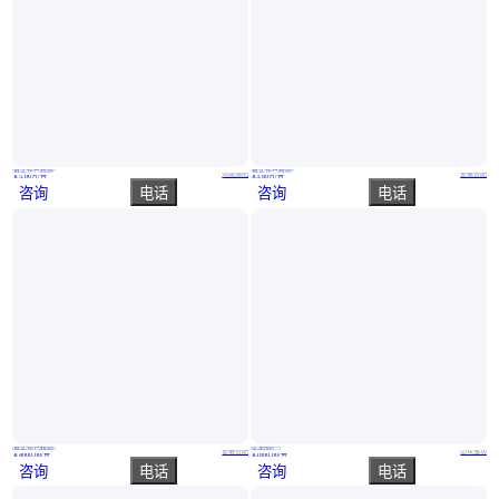
真实性已核验
真实性已核验
冷却循环水 工业冷却设备 换热效率高 使用寿命长 品质优良 源头现货
安徽冷却塔生产厂家 冷却塔
河南洛阳
安徽合肥
￥
5
.00
万
/台
￥
3
.80
万
/台
咨询
电话
咨询
电话
真实性已核验
实地验厂
各种型号冷却塔专业维修维保
奥瑞 水轮机冷却塔 造型美观 规格齐全 结构简单紧凑
安徽合肥
山东潍坊
￥
4000
.00
/台
￥
1800
.00
/台
咨询
电话
咨询
电话