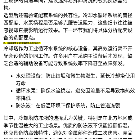
尘较多的铸造车间，建议选择易拆卸清洗的
板式换热器
结
构。
选型后还需验证配套系统的兼容性。
冷却水循环系统
的管径
匹配度、水泵扬程是否足够克服管道阻力，这些细节往往被
忽视却直接影响运行效果。下一环节我们将具体分析配套设
备的选配要点。
四、冷却塔配套设备如何确保系统稳定运行？
冷却塔作为工业循环水系统的核心设备，其高效运行离不开
配套设备的协同工作。许多用户在采购主设备后才发现，缺
乏合适的辅助设备可能导致系统效率下降甚至故障频发。
水处理设备：防止结垢和微生物滋生，延长冷却塔使用
寿命
循环水泵：确保水流稳定，避免因流量不足导致换热效
率降低
防冻液：在低温环境下保护系统，防止管道冻裂
其中，
冷却塔防冻液
的选择尤为关键，特别是在北方地区或
季节性温差大的工业场景。优质的防冻液不仅能抵御低温，
还应具备防腐蚀特性，避免对金属部件造成二次伤害。
食品