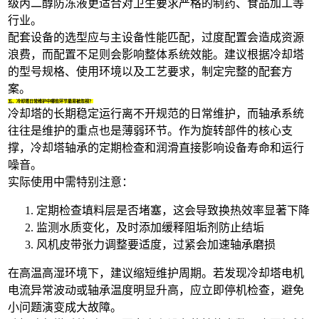
级丙二醇防冻液
更适合对卫生要求严格的制药、食品加工等
行业。
配套设备的选型应与主设备性能匹配，过度配置会造成资源
浪费，而配置不足则会影响整体系统效能。建议根据冷却塔
的型号规格、使用环境以及工艺要求，制定完整的配套方
案。
五、冷却塔日常维护中哪些环节最易被忽视？
冷却塔的长期稳定运行离不开规范的日常维护，而轴承系统
往往是维护的重点也是薄弱环节。作为旋转部件的核心支
撑，
冷却塔轴承
的定期检查和润滑直接影响设备寿命和运行
噪音。
实际使用中需特别注意：
定期检查填料层是否堵塞，这会导致换热效率显著下降
监测水质变化，及时添加缓释阻垢剂防止结垢
风机皮带张力调整要适度，过紧会加速轴承磨损
在高温高湿环境下，建议缩短维护周期。若发现
冷却塔电机
电流异常波动或轴承温度明显升高，应立即停机检查，避免
小问题演变成大故障。