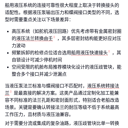
船用液压系统的连接可靠性很大程度上取决于转换接头的
适配性。根据液压泵输出压力和蝶阀接口类型的不同，选
型时需要重点关注以下场景差异：
高压系统（如舵机液压回路）优先考虑带有金属密封圈
的
液压法兰转换由壬
，其多层密封结构能更好应对压
力波动
频繁拆卸的检修点位适合选用
船用液压快速接头
，其
自锁设计可减少停机时间
空间受限的机舱布局推荐模块化设计的液压歧管块，能
整合多个接口并减少泄漏点
当液压泵法兰标准与蝶阀接口不匹配时，
液压系统转接法
兰
是最直接的解决方案。这类产品通过定制化加工能兼
容不同标准的法兰孔距和密封面形式，特别适合老船改造
场景。关键是要确认转接法兰的耐压等级不低于系统最高
工作压力，且材质与液压油兼容。
对于需要分流或集成的复杂油路，液压歧管块比单一转换