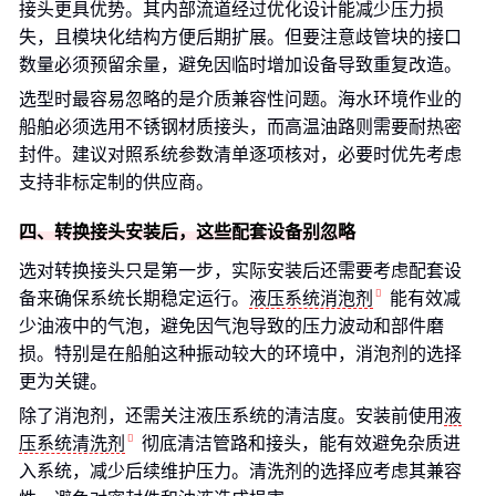
接头更具优势。其内部流道经过优化设计能减少压力损
失，且模块化结构方便后期扩展。但要注意歧管块的接口
数量必须预留余量，避免因临时增加设备导致重复改造。
选型时最容易忽略的是介质兼容性问题。海水环境作业的
船舶必须选用不锈钢材质接头，而高温油路则需要耐热密
封件。建议对照系统参数清单逐项核对，必要时优先考虑
支持非标定制的供应商。
四、转换接头安装后，这些配套设备别忽略
选对转换接头只是第一步，实际安装后还需要考虑配套设
备来确保系统长期稳定运行。
液压系统消泡剂
能有效减
少油液中的气泡，避免因气泡导致的压力波动和部件磨
损。特别是在船舶这种振动较大的环境中，消泡剂的选择
更为关键。
除了消泡剂，还需关注液压系统的清洁度。安装前使用
液
压系统清洗剂
彻底清洁管路和接头，能有效避免杂质进
入系统，减少后续维护压力。清洗剂的选择应考虑其兼容