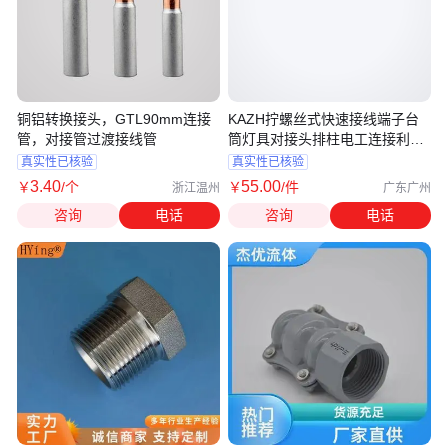
铜铝转换接头，GTL90mm连接
KAZH拧螺丝式快速接线端子台
管，对接管过渡接线管
筒灯具对接头排柱电工连接利器
迷你2P
真实性已核验
真实性已核验
3
.40
55
.00
￥
/个
￥
/件
浙江温州
广东广州
咨询
电话
咨询
电话