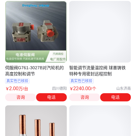
伺服阀G761-3027B对汽轮机的
智能调节流量温控阀 球墨铸铁
高度控制和调节
特种专用密封远程控制
真实性已核验
真实性已核验
2
.00
2240
.00
￥
万
/台
￥
/个
四川德阳
山东济南
咨询
电话
咨询
电话