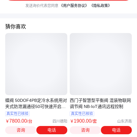
发送询价代表您同意
《用户服务协议》
《隐私政策》
猜你喜欢
蝶阀 50DOF4PB定冷水系统用对
西门子智慧型平衡阀 混装物联网
夹式防泄漏通径50可快速开启和
调节阀 NB-IoT通讯远程控制
关闭
真实性已核验
真实性已核验
7800
.00
1900
.00
￥
/台
￥
/套
四川德阳
山东济南
咨询
电话
咨询
电话