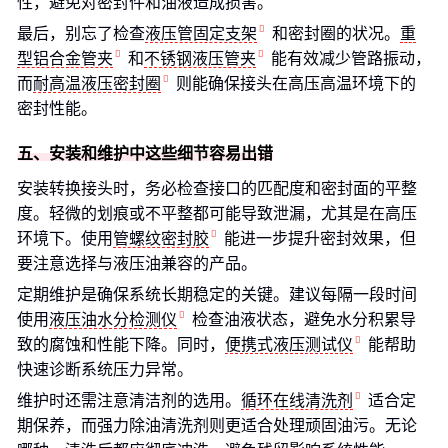
性，避免对密封件和油液造成损害。
最后，别忘了检查
液压管固定支架
和密封圈的状况。
重
型铝合金管夹
和
不锈钢液压管夹
能有效减少管路振动，
而
耐高温液压密封圈
则能确保接头在高压高温环境下的
密封性能。
五、安装和维护中这些细节容易出错
安装转换接头时，务必检查接口的匹配度和密封面的平整
度。轻微的划痕或不平整都可能导致泄漏，尤其是在高压
环境下。使用
管螺纹密封胶
能进一步提升密封效果，但
要注意选择与液压油兼容的产品。
定期维护是确保系统长期稳定的关键。建议每隔一段时间
使用
液压油水分检测仪
检查油液状态，避免水分积累导
致的腐蚀和性能下降。同时，
便携式液压测试仪
能帮助
快速诊断系统压力异常。
维护时还需注意清洁剂的选用。
循环在线清洗剂
适合定
期保养，而强力除油清洗剂则更适合处理顽固油污。无论