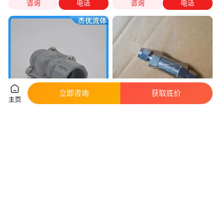
咨询
电话
咨询
电话
立即咨询
获取底价
主页
杰优流体 压缩空气快接管道 内
LWAN型内外螺纹转换接头 汇彩
螺纹转换接头 支持定制
内外螺纹转换接头
真实性已核验
真实性已核验
35
.00
40
.00
￥
/件
￥
江苏苏州
江苏镇江
咨询
电话
咨询
电话