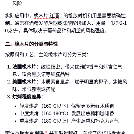
风险
实际应用中，
橡木片 红酒
的投放时机和用量需要精确控
制。通常在酒精发酵后期或陈酿阶段加入，用量一般为2-1
0克/升，具体取决于葡萄品种和期望的风格强度。
二、橡木片的分类与特性
按原料和工艺，主流橡木片可分为三类：
法国橡木片
：纹理细密，带来优雅的香草和烤杏仁气
息，适合黑皮诺等细腻品种
美国橡木片
：木质素含量高，赋予明显的椰子、焦糖风
味，常与赤霞珠搭配
烘烤程度差异
：
轻度烘烤（160°C以下）保留更多新鲜木质调
中度烘烤（160-180°C）发展出焦糖和咖啡香
重度烘烤（180°C以上）产生烟熏和巧克力香气
需注意
橡木片 制香
并非越贵越好，东欧产的优质橡木片