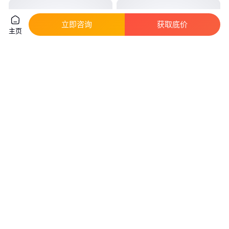
立即咨询
获取底价
主页
厂家定制 棉裤款 驼绒絮片 驼毛
姜黄葛根粉代加工 康乐君 葛根
填充棉 羊驼毛混纺絮片
姜黄粉生产厂家 姜葛玉米肽粉
OEM
真实性已核验
180
.00
0
.12
￥
/千克
￥
/袋
山东德州
河南郑州
咨询
电话
咨询
电话