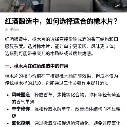
1/4
红酒酿造中，如何选择适合的橡木片？
3小时前
红酒酿造中，橡木片的选择直接影响成酒的香气结构和口
感复杂度。选对橡木片，能让单宁更柔顺、风味更立体；
选错则可能带来突兀的木质味或过度烘烤感。
一、橡木片在红酒酿造中的作用
橡木片的核心价值在于模拟橡木桶陈酿效果，但成本仅为
传统橡木桶的1/10。它能通过三个关键作用提升酒质：
风味塑造
：释放香草、焦糖等化合物，弥补年轻葡萄酒
的香气单薄
单宁修饰
：温和释放水解单宁，改善酒体结构而不显粗
糙
氧化控制
：通过微氧交换促进酒液熟化，避免过度氧化