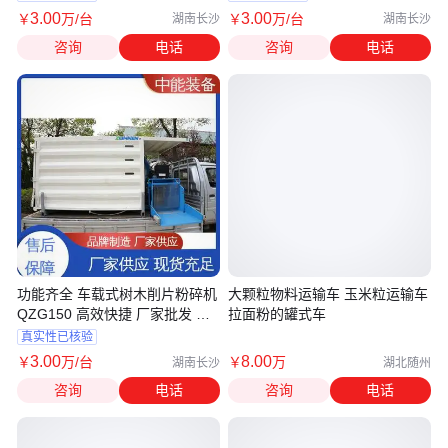
3
.00
3
.00
￥
万
/台
￥
万
/台
湖南长沙
湖南长沙
咨询
电话
咨询
电话
功能齐全 车载式树木削片粉碎机
大颗粒物料运输车 玉米粒运输车
QZG150 高效快捷 厂家批发 中
拉面粉的罐式车
能装备
真实性已核验
3
.00
8
.00
￥
万
/台
￥
万
湖南长沙
湖北随州
咨询
电话
咨询
电话