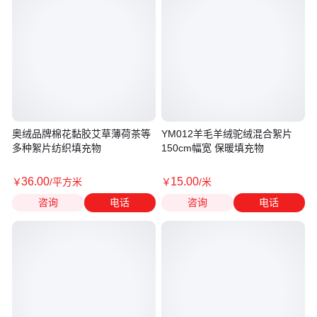
奥绒品牌棉花黏胶艾草薄荷茶等
YM012羊毛羊绒驼绒混合絮片
多种絮片纺织填充物
150cm幅宽 保暖填充物
36
.00
15
.00
￥
/平方米
￥
/米
咨询
电话
咨询
电话