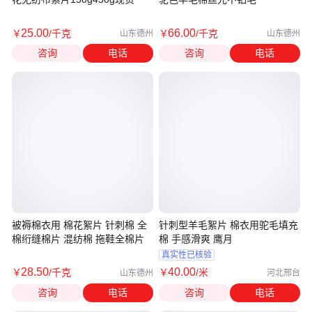
25
.00
66
.00
￥
/千克
￥
/千克
山东德州
山东德州
咨询
电话
咨询
电话
被褥棉衣用 棉花絮片 针刺棉 全
针刺型羊毛絮片 棉衣用驼毛填充
棉绗缝棉片 混纺棉 拖鞋全棉片
棉 手感滑爽 鹰月
真实性已核验
28
.50
40
.00
￥
/千克
￥
/米
山东德州
河北邢台
咨询
电话
咨询
电话