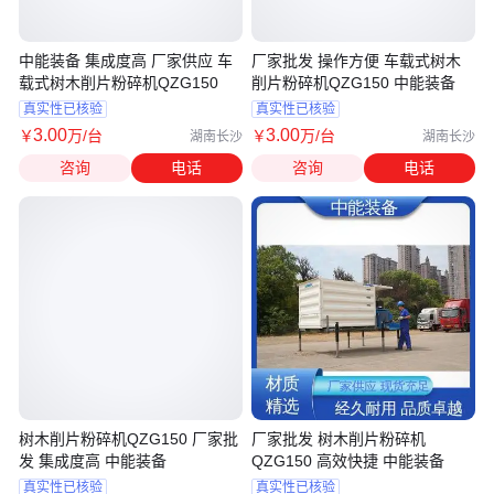
中能装备 集成度高 厂家供应 车
厂家批发 操作方便 车载式树木
载式树木削片粉碎机QZG150
削片粉碎机QZG150 中能装备
真实性已核验
真实性已核验
3
.00
3
.00
￥
万
/台
￥
万
/台
湖南长沙
湖南长沙
咨询
电话
咨询
电话
树木削片粉碎机QZG150 厂家批
厂家批发 树木削片粉碎机
发 集成度高 中能装备
QZG150 高效快捷 中能装备
真实性已核验
真实性已核验