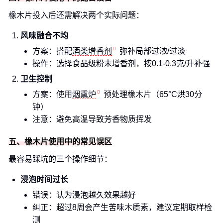
橡木片投入后还需解决两个实际问题：
风味融合不均
方案：搭配
酒类增香剂
弥补局部过浓/过淡
操作：选择食品级粉末增香剂，按0.1-0.3克/升补强
卫生控制
方案：使用
烟熏炉
预处理橡木片（65°C烘30分
钟）
注意：避免高温导致芳香物质挥发
五、橡木片使用中的常见误区
最容易踩坑的三个操作细节：
浸泡时间过长
错误：认为浸泡越久效果越好
纠正：超过8周会产生苦味木质素，建议定期取样检
测