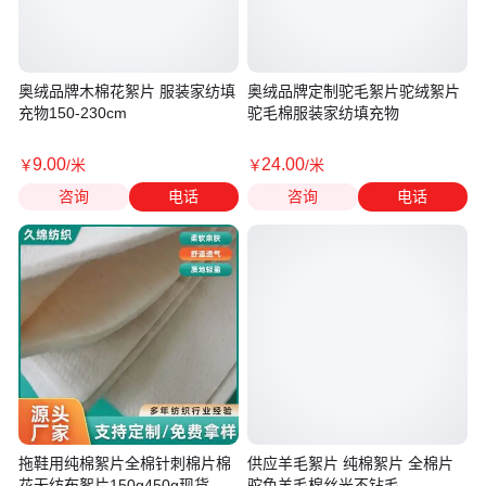
奥绒品牌木棉花絮片 服装家纺填
奥绒品牌定制驼毛絮片驼绒絮片
充物150-230cm
驼毛棉服装家纺填充物
9
.00
24
.00
￥
/米
￥
/米
咨询
电话
咨询
电话
拖鞋用纯棉絮片全棉针刺棉片棉
供应羊毛絮片 纯棉絮片 全棉片
花无纺布絮片150g450g现货
驼色羊毛棉丝光不钻毛