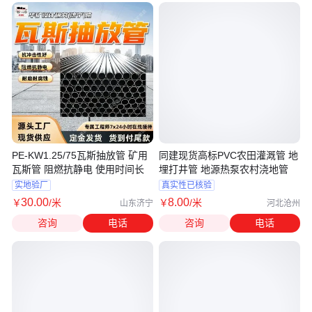
PE-KW1.25/75瓦斯抽放管 矿用
同建现货高标PVC农田灌溉管 地
瓦斯管 阻燃抗静电 使用时间长
埋打井管 地源热泵农村浇地管
实地验厂
真实性已核验
30
.00
8
.00
￥
/米
￥
/米
山东济宁
河北沧州
咨询
电话
咨询
电话