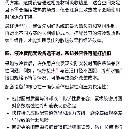
代方案。这类设备通过相变材料吸收热量，适合空间充足
且不需要连续散热的场景，但要注意其散热效率会随使用
时间逐渐下降。
最终选型时，建议先明确系统的最大热负荷和空间限制，
再对比不同方案的长期维护成本。搭配兼容的
液冷散热系
统
组件，才能实现最佳的散热效果和经济效益。
四、液冷管配套设备选不对，系统兼容性可能打折扣
采购液冷管后，许多用户会发现实际安装时面临系统兼容
性问题。例如，
快拧接头
与管道口径不匹配、
冷却水箱
接口规格不符等情况，可能导致额外改装成本。
配套设备的核心在于确保流体密封性和压力稳定性：
密封圈材质需与
冷却液
化学性质兼容，氟橡胶密封圈
对多数腐蚀性冷却液表现更稳定
快拧接头应匹配管道外径和压力等级，避免螺纹规格差
异导致的泄漏风险
固定夹的间距需根据管道振动频率调整，防止长期运行