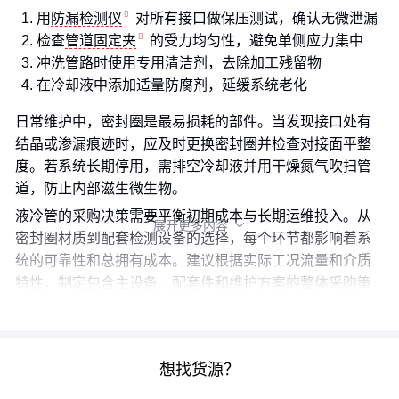
用
防漏检测仪
对所有接口做保压测试，确认无微泄漏
检查
管道固定夹
的受力均匀性，避免单侧应力集中
冲洗管路时使用专用清洁剂，去除加工残留物
在冷却液中添加适量防腐剂，延缓系统老化
日常维护中，密封圈是最易损耗的部件。当发现接口处有
结晶或渗漏痕迹时，应及时更换密封圈并检查对接面平整
度。若系统长期停用，需排空冷却液并用干燥氮气吹扫管
道，防止内部滋生微生物。
液冷管的采购决策需要平衡初期成本与长期运维投入。从
展开更多内容

密封圈材质到配套检测设备的选择，每个环节都影响着系
统的可靠性和总拥有成本。建议根据实际工况流量和介质
特性，制定包含主设备、配套件和维护方案的整体采购策
略。
想找货源？