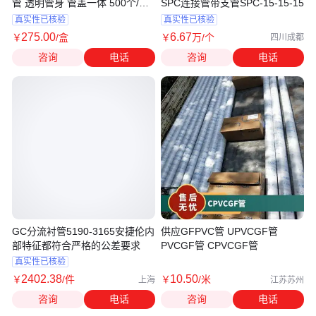
管 透明管身 管盖一体 500个/盒
SPC连接管带支管SPC-15-15-15
5612058
真实性已核验
真实性已核验
275
.00
6
.67
￥
/盒
￥
万
/个
四川成都
咨询
电话
咨询
电话
GC分流衬管5190-3165安捷伦内
供应GFPVC管 UPVCGF管
部特征都符合严格的公差要求
PVCGF管 CPVCGF管
真实性已核验
2402
.38
10
.50
￥
/件
￥
/米
上海
江苏苏州
咨询
电话
咨询
电话