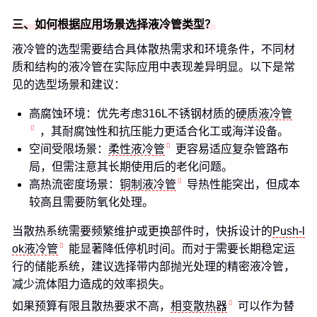
三、如何根据应用场景选择液冷管类型？
液冷管的选型需要结合具体散热需求和环境条件，不同材
质和结构的液冷管在实际应用中表现差异明显。以下是常
见的选型场景和建议：
高腐蚀环境：优先考虑316L不锈钢材质的
硬质液冷管
，其耐腐蚀性和抗压能力更适合化工或海洋设备。
空间受限场景：
柔性液冷管
更容易适应复杂管路布
局，但需注意其长期使用后的老化问题。
高热流密度场景：
铜制液冷管
导热性能突出，但成本
较高且需要防氧化处理。
当散热系统需要频繁维护或更换部件时，快拆设计的
Push-l
ok液冷管
能显著降低停机时间。而对于需要长期稳定运
行的储能系统，建议选择带内部抛光处理的精密液冷管，
减少流体阻力造成的效率损失。
如果预算有限且散热要求不高，
相变散热器
可以作为替