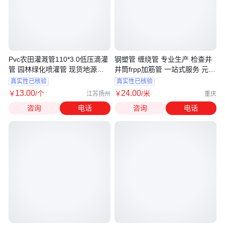
Pvc农田灌溉管110*3.0低压滴灌
钢塑管 缠绕管 专业生产 检查井
管 园林绿化喷灌管 现货地源热
井筒frpp加筋管 一站式服务 元能
泵管
管业
真实性已核验
真实性已核验
13
.00
24
.00
￥
/个
￥
/米
江苏扬州
重庆
咨询
电话
咨询
电话