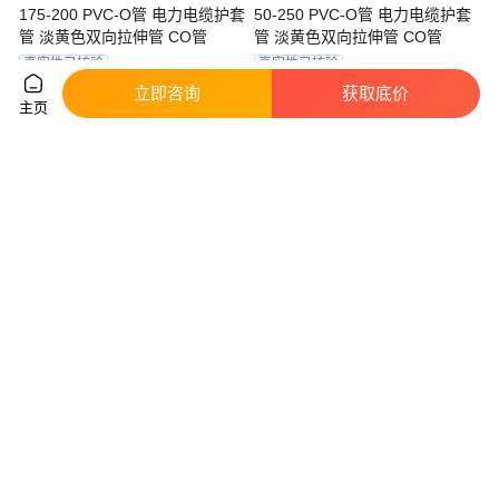
175-200 PVC-O管 电力电缆护套
50-250 PVC-O管 电力电缆护套
管 淡黄色双向拉伸管 CO管
管 淡黄色双向拉伸管 CO管
真实性已核验
真实性已核验
15
.00
20
.00
￥
/米
￥
/米
立即咨询
获取底价
安徽滁州
安徽滁州
主页
咨询
电话
咨询
电话
特氟龙管 PFA FEP F46管 铁氟
欣星管业 稳固结实 农田灌溉管
龙管 四氟管 3mm 4mm 5mm
品种齐全 硬直实壁管
真实性已核验
2
.90
6
.00
￥
/米
￥
/米
天津
辽宁大连