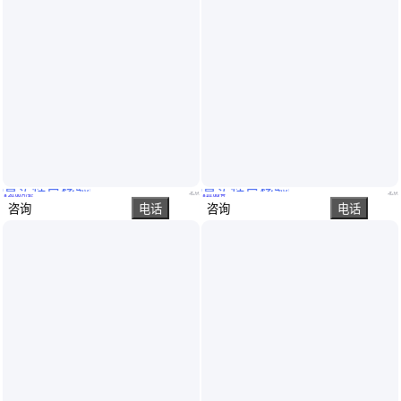
真实性已核验
真实性已核验
扑悬翼定位技术研究 动捕分析 运动轨迹和姿态 信息的搜集
Lucid 工业面阵相机 TRI005S IP67 Triton带有镜头套筒 防止灰尘 污垢
北京
北京
￥
20
.00
万
/套
￥
10
.00
/台
咨询
电话
咨询
电话