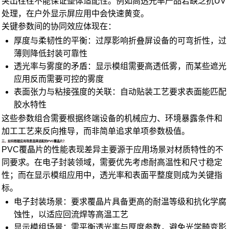
突出往往不能保证整体适配性。例如高透光率产品若缺乏抗UV
处理，在户外显示屏应用中会快速黄变。
关键参数间的协同效应体现在：
厚度与柔韧性的平衡：过厚影响折叠屏设备的可弯折性，过
薄则降低封装可靠性
透光率与雾度的矛盾：显示模组需要高透低雾，而某些遮光
应用反而需要可控的雾度
表面张力与粘接强度的关联：自动贴装工艺要求表面能匹配
胶水特性
这些参数组合需要根据终端设备的机械应力、环境暴露条件和
加工工艺来反向推导，而非简单追求单项参数极值。
三、如何根据应用场景选择适配的PVC覆晶片？
PVC覆晶片的性能表现差异主要源于应用场景对材质特性的不
同要求。在电子封装领域，需要优先考虑耐高温性和尺寸稳定
性；而在显示模组应用中，透光率和表面平整度则成为关键指
标。
电子封装场景：要求覆晶片具备更高的耐温等级和抗化学腐
蚀性，以适应回流焊等高温工艺
显示模组场景：需平衡透光率与厚度参数，避免光学畸变影