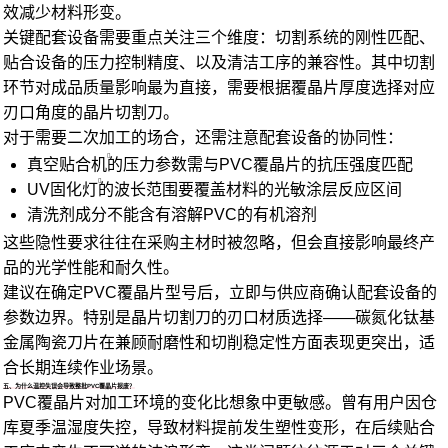
效减少材料形变。
关键配套设备需要重点关注三个维度：切割系统的刚性匹配、
贴合设备的压力控制精度、以及清洁工序的兼容性。其中切割
环节对成品质量影响最为直接，需要根据覆晶片厚度选择对应
刃口角度的晶片切割刀。
对于需要二次加工的场合，还需注意配套设备的协同性：
真空贴合机
的压力参数需与PVC覆晶片的抗压强度匹配
UV固化灯
的波长范围要覆盖材料的光敏涂层反应区间
清洗剂成分不能含有溶解PVC的有机溶剂
这些隐性要求往往在采购主材时被忽略，但会直接影响最终产
品的光学性能和耐久性。
建议在确定PVC覆晶片型号后，立即与供应商确认配套设备的
参数边界。特别是晶片切割刀的刃口材质选择——碳氮化钛基
金属陶瓷刀片在兼顾耐磨性和切削稳定性方面表现更突出，适
合长期连续作业场景。
五、为什么温控失误会导致整批PVC覆晶片报废？
PVC覆晶片对加工环境的变化比想象中更敏感。曾有用户因仓
库夏季温湿度失控，导致材料提前发生塑性变形，在后续贴合