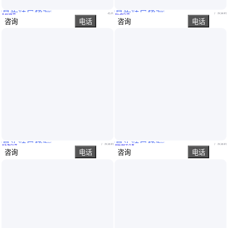
真实性已核验
真实性已核验
Lucid工业网口面阵相机 PHX016S/PHX023S可折叠的独特机板设计
拓普康UA-10SL六种的变化二种类的亮度测定范围四种类的镜筒画角
北京
广东深圳
￥
10
.00
/台
￥
1
.26
万
/台
咨询
电话
咨询
电话
真实性已核验
真实性已核验
日本asahi透过率测定器 TLV-304-BP可进行不易受外部光影响的测量
优异的剥离强度PI覆铜箔-PEEK,LCP,FCCL覆合铜箔在锂电池隔膜
广东深圳
广东深圳
￥
6
.40
万
/台
￥
93
.00
/平方米
咨询
电话
咨询
电话