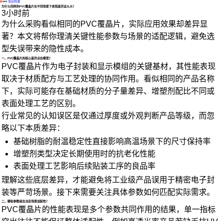
·
知识科普
为什么同样的PVC覆晶片在不同场景下表现差异这么大？
3小时前
为什么采购看似相同的PVC覆晶片，实际应用效果却差异显
著？本文将帮你理清关键性能参数与场景的适配逻辑，避免选
型失误带来的隐性成本。
一、PVC覆晶片的核心差异点在哪里？
PVC覆晶片作为电子封装和显示模组的关键基材，其性能表现
取决于材质配方与工艺处理的协同作用。看似相同的产品名称
下，实际可能存在基础材质的分子量差异、增塑剂配比不同或
表面处理工艺的区别。
行业常见的认知误区是仅通过厚度或外观判断产品等级，而忽
略以下本质差异：
基础树脂的耐温稳定性直接影响高温场景下的尺寸保持率
增塑剂类型决定长期使用时的抗老化性能
表面处理工艺影响后续贴装工序的良品率
理解这些底层差异，才能避免将工业级产品误用于精密电子封
装等严苛场景。接下来需要关注具体参数如何匹配实际需求。
二、哪些参数组合决定场景适配性？
PVC覆晶片的性能表现是多个参数共同作用的结果，单一指标