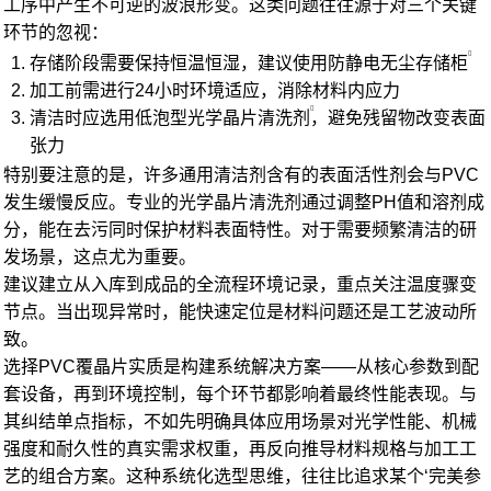
工序中产生不可逆的波浪形变。这类问题往往源于对三个关键
环节的忽视：
存储阶段需要保持恒温恒湿，建议使用防静电
无尘存储柜
加工前需进行24小时环境适应，消除材料内应力
清洁时应选用低泡型
光学晶片清洗剂
，避免残留物改变表面
张力
特别要注意的是，许多通用清洁剂含有的表面活性剂会与PVC
发生缓慢反应。专业的光学晶片清洗剂通过调整PH值和溶剂成
分，能在去污同时保护材料表面特性。对于需要频繁清洁的研
发场景，这点尤为重要。
建议建立从入库到成品的全流程环境记录，重点关注温度骤变
节点。当出现异常时，能快速定位是材料问题还是工艺波动所
致。
选择PVC覆晶片实质是构建系统解决方案——从核心参数到配
套设备，再到环境控制，每个环节都影响着最终性能表现。与
其纠结单点指标，不如先明确具体应用场景对光学性能、机械
强度和耐久性的真实需求权重，再反向推导材料规格与加工工
艺的组合方案。这种系统化选型思维，往往比追求某个‘完美参