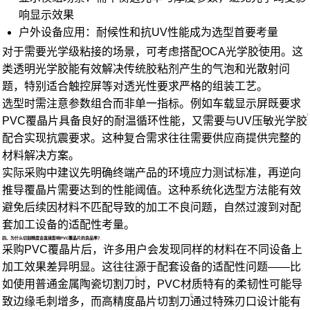
响显示效果
户外设备应用：耐候性和抗UV性能成为选型首要考量
对于需要光学级粘接的场景，可考虑搭配
OCA光学胶
使用。这
类
透明光学胶
能有效解决传统胶粘剂产生的气泡和光散射问
题，特别适合触控屏等对透光性要求严格的组装工艺。
选型时需注意参数组合而非单一指标。例如车载显示屏既要求
PVC覆晶片具备良好的耐温循环性能，又需要与
UV压敏光学胶
配合实现抗震要求。这种复合需求往往需要供应商提供完整的
材料解决方案。
实际采购中建议先明确终端产品的环境应力测试标准，再逆向
推导覆晶片需要达到的性能阈值。这种系统化选型方法能有效
避免后续因材料不匹配导致的加工不良问题，自然过渡到对配
套加工设备的适配性考量。
四、为什么切割精度会直接影响PVC覆晶片的良品率？
采购PVC覆晶片后，许多用户会发现同样的材料在不同设备上
加工效果差异明显。这往往源于配套设备的适配性问题——比
如使用普通
金属陶瓷切割刀
时，PVC材质特有的柔韧性可能导
致边缘毛刺增多，而高精度
晶片切割刀
通过特殊刃口设计能有