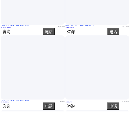
真实性已核验
真实性已核验
巨跃CBG型工业物理紫外线防爆灭蚊灯 粘捕诱灭器LED诱蚊灯/杀蚊灯
紫外线防爆灭蚊灯食品业工业粘捕诱灭器LED诱蚊灯/灭蝇灯灭蚊器
浙江温州
浙江温州
￥
1850
.00
/件
￥
400
.00
/台
咨询
电话
咨询
电话
真实性已核验
中瑞国能 圆形铂金 PEM水电解专用 多孔烧结钛纤维毡 镀铂钛毡
微型可伐零件 精密锻打加工铁镍合金电极隔板公差±0.02光洁无毛刺
广东东莞
广东东莞
￥
28
.80
/片
￥
0
.80
/个
咨询
电话
咨询
电话