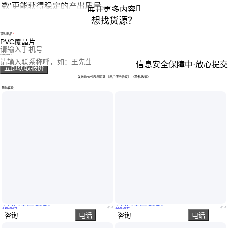
数’更能获得稳定的产出质量。

展开更多内容
想找货源？
采购商品
您的电话
您的称呼
信息安全保障中·放心提交
立即获取报价
发送询价代表您同意
《用户服务协议》
《隐私政策》
猜你喜欢
真实性已核验
真实性已核验
Photonetc 推扫帚高光谱扫描仪 没有色度和非常低的像差
Ocean Insight 热波长稳定 低杂散光性 近红外光谱仪 SR-4N1000-25
北京
北京
￥
100
.00
/台
￥
200
.00
/台
咨询
电话
咨询
电话