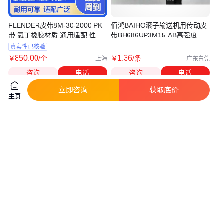
FLENDER皮带8M-30-2000 PK
佰鸿BAIHO滚子输送机用传动皮
带 氯丁橡胶材质 通用适配 性能
带BH686UP3M15-AB高强度同
稳定可靠
步带
真实性已核验
850
.00
1
.36
￥
/个
￥
/条
上海
广东东莞
咨询
电话
咨询
电话
立即咨询
获取底价
主页
三力士齿形三角带传动带汽车皮
IDAR、IDAR皮带
带传送大全工业皮带同步带齿皮
带轮
真实性已核验