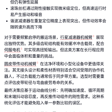
但仍有弹性延展
滚珠丝杠通过刚性接触实现微米级定位，但高速运行时
易产生振动和噪音
谐波减速器在重复定位精度上表现突出，但传动效率会
随转速升高而下降
对于需要频繁启停的搬运场景，
行星减速器机械臂
展现
出独特优势。其多级齿轮结构能有效缓冲冲击载荷，配合
伺服电机
可实现高扭矩输出。但这类方案在长行程应用
中会面临体积和重量的挑战。
圆皮带传动机械臂
在洁净环境和小型化设备中更值得关
注。其无接头设计和柔性材质特别适合空间受限的协作机
器人，不过负载能力通常低于同步带方案。选型时需要重
点评估皮带轮径与弯曲疲劳寿命的关系。
最终决策应基于运动曲线分析：先明确加速度、循环周期
和末端抖动容忍度，再反推传动组件的刚性需求。这种系
统化评估才能避免陷入单一参数比较的误区。