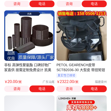
咨询
电话
咨询
电话
非标 高弹性聚氨酯 口碑好物厂
PETOL GEARENCH皮带
家直供 按需定制免费设计 凯奥
SCTB2036-30 大型皮 带扭矩钳
真实性已核验
20
.00
2322
.00
￥
/米
￥
/米
广东汕尾
福建泉州
咨询
电话
咨询
电话