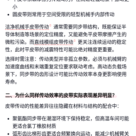
小
圆皮带则常用于空间受限的轻型机械手内部传动
洁净机械手皮带传动
通常需要同步带结构，既能保证半
导体制造等场景的定位精度，又能避免平皮带摩擦产生的
微粒污染。而
直线模组皮带传动
更关注连续运动的稳定
性，此时平皮带的减震特性可能比绝对精度更重要。
选择时需注意：传动类型并非孤立参数，必须与机械臂的
加速度曲线和末端重复定位要求联动考虑。高动态负载场
景下，同步带的齿形设计可能比传动效率本身更影响使用
寿命。
二、为什么同样传动效率的皮带实际表现差异明显？
皮带传动的性能差异往往隐藏在材料与结构的配合中：
聚氨酯同步带在潮湿环境下保持稳定，但高温车间可能
更适合氯丁橡胶材质
弧形齿比梯形齿更适合频繁换向运动，能减少机械臂关