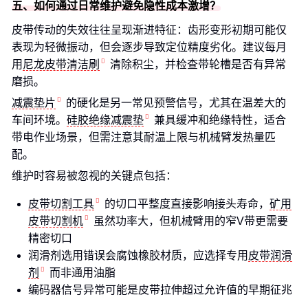
五、如何通过日常维护避免隐性成本激增？
皮带传动的失效往往呈现渐进特征：齿形变形初期可能仅
表现为轻微振动，但会逐步导致定位精度劣化。建议每月
用
尼龙皮带清洁刷
清除积尘，并检查带轮槽是否有异常
磨损。
减震垫片
的硬化是另一常见预警信号，尤其在温差大的
车间环境。
硅胶绝缘减震垫
兼具缓冲和绝缘特性，适合
带电作业场景，但需注意其耐温上限与机械臂发热量匹
配。
维护时容易被忽视的关键点包括：
皮带切割工具
的切口平整度直接影响接头寿命，
矿用
皮带切割机
虽然功率大，但机械臂用的窄V带更需要
精密切口
润滑剂选用错误会腐蚀橡胶材质，应选择专用
皮带润滑
剂
而非通用油脂
编码器信号异常可能是皮带拉伸超过允许值的早期征兆