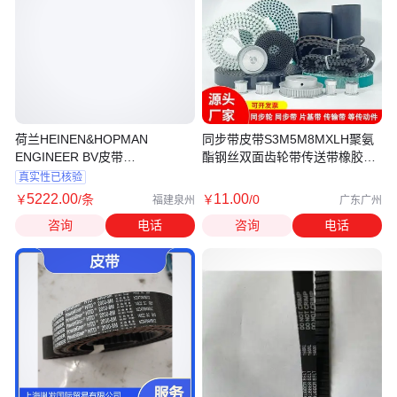
荷兰HEINEN&HOPMAN
同步带皮带S3M5M8MXLH聚氨
ENGINEER BV皮带
酯钢丝双面齿轮带传送带橡胶同
HFXXPA1600
步带皮带
真实性已核验
5222
.00
11
.00
￥
/条
￥
/0
福建泉州
广东广州
咨询
电话
咨询
电话