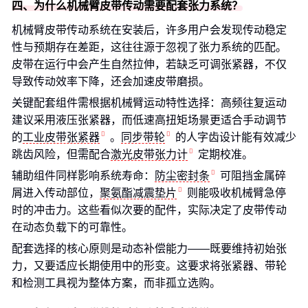
四、为什么机械臂皮带传动需要配套张力系统？
机械臂皮带传动系统在安装后，许多用户会发现传动稳定
性与预期存在差距，这往往源于忽视了张力系统的匹配。
皮带在运行中会产生自然拉伸，若缺乏可调张紧器，不仅
导致传动效率下降，还会加速皮带磨损。
关键配套组件需根据机械臂运动特性选择：高频往复运动
建议采用液压张紧器，而低速高扭矩场景更适合手动调节
的
工业皮带张紧器
。
同步带轮
的人字齿设计能有效减少
跳齿风险，但需配合
激光皮带张力计
定期校准。
辅助组件同样影响系统寿命：
防尘密封条
可阻挡金属碎
屑进入传动部位，
聚氨酯减震垫片
则能吸收机械臂急停
时的冲击力。这些看似次要的配件，实际决定了皮带传动
在动态负载下的可靠性。
配套选择的核心原则是动态补偿能力——既要维持初始张
力，又要适应长期使用中的形变。这要求将张紧器、带轮
和检测工具视为整体方案，而非孤立选购。