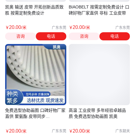
凯奥 输送 皮带 开拓创新品质致
BIAOBELT 按需定制免费设计 口
胜 按需定制免费设计
碑好物厂家直供 非标 工业皮带
20
.00
20
.00
￥
/米
￥
/米
广东东莞
广东东莞
咨询
电话
咨询
电话
免费选型协助画图 口碑好物厂家
高温 工业皮带 多年经验卓越品
直供 聚氨酯 皮带同步
质 免费选型协助画图 凯奥
BIAOBELT
20
.00
20
.00
￥
/米
￥
/米
广东东莞
广东韶关