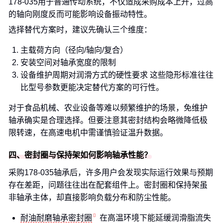
178-035用于普通传动系统，不仅造成采购成本上升，过高
的轴向刚度反而可能影响设备振动特性。
选择替代方案时，建议先确认三个维度：
主载荷方向（径向/轴向/复合）
安装空间对轴承宽度的限制
设备维护周期对润滑方式的硬性要求 这些隐形标准往往
比型号参数更能决定替代方案的可行性。
对于食品机械、农业设备等难以频繁维护的场景，免维护
轴承确实是合理选择。但要注意其密封结构会略微降低极
限转速，在高速电机中需谨慎验证温升数据。
四、密封圈与保持架如何影响轴承性能？
采购178-035轴承后，许多用户会发现实际运行效果与预期
存在差距，问题往往出在配套组件上。密封圈和保持架虽
非轴承主体，却直接影响负载分布和防尘性能。
耐油耐磨轴承密封圈
在高温环境下能延缓润滑脂流失