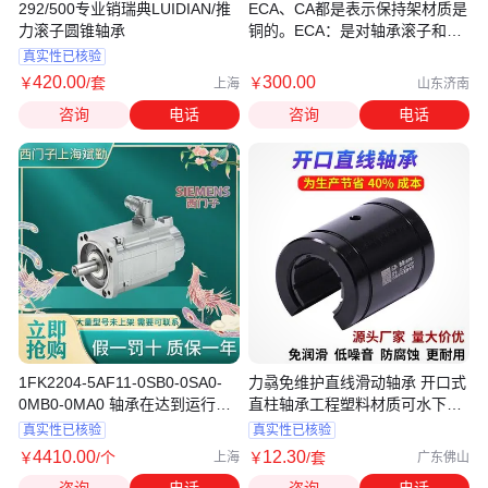
292/500专业销瑞典LUIDIAN/推
ECA、CA都是表示保持架材质是
力滚子圆锥轴承
铜的。ECA：是对轴承滚子和滚
道进行优化处理。CA：就是普通
真实性已核验
的铜保意思
420
.00
300
.00
￥
/套
￥
上海
山东济南
咨询
电话
咨询
电话
1FK2204-5AF11-0SB0-0SA0-
力骉免维护直线滑动轴承 开口式
0MB0-0MA0 轴承在达到运行小
直柱轴承工程塑料材质可水下运
时数须更换
行
真实性已核验
真实性已核验
4410
.00
12
.30
￥
/个
￥
/套
上海
广东佛山