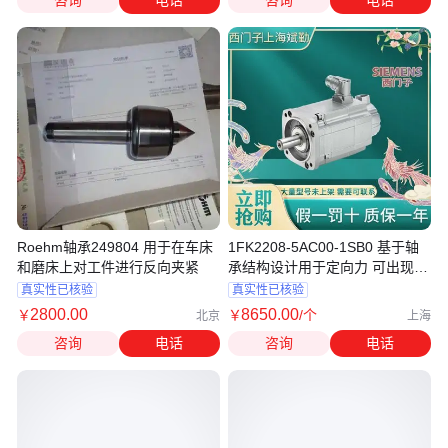
咨询
电话
咨询
电话
Roehm轴承249804 用于在车床
1FK2208-5AC00-1SB0 基于轴
和磨床上对工件进行反向夹紧
承结构设计用于定向力 可出现在
带传动上
真实性已核验
真实性已核验
2800
.00
8650
.00
￥
￥
/个
北京
上海
咨询
电话
咨询
电话