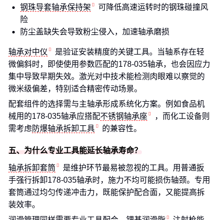
钢珠导套轴承保持架
可降低高速运转时的钢珠碰撞风
险
防尘盖缺失会导致粉尘侵入，加速轴承磨损
轴承对中仪
是验证安装精度的关键工具。当轴系存在轻
微偏斜时，即使使用参数匹配的178-035轴承，也会因应力
集中导致早期失效。激光对中技术能检测肉眼难以察觉的
微米级偏差，特别适合精密传动场景。
配套组件的选择需与主轴承形成系统化方案。例如食品机
械用的178-035轴承应搭配
不锈钢轴承座
，而化工设备则
需考虑
防爆轴承拆卸工具
的兼容性。
五、为什么专业工具能延长轴承寿命？
轴承拆卸套筒
是维护环节最易被忽视的工具。用普通扳
手强行拆卸178-035轴承时，施力不均可能损伤轴颈。专用
套筒通过均匀传递冲击力，既能保护配合面，又能提高拆
装效率。
润滑管理同样需要专业工具配合。
锂基润滑脂
注射枪能