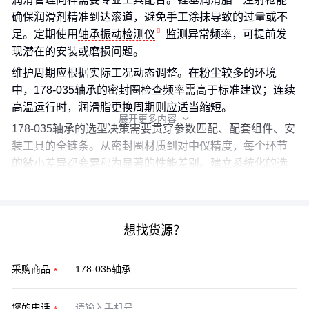
确保润滑剂精准到达滚道，避免手工涂抹导致的过量或不
足。定期使用
轴承振动检测仪
监测异常频率，可提前发
现潜在的安装或磨损问题。
维护周期应根据实际工况动态调整。在粉尘较多的环境
中，178-035轴承的密封圈检查频率需高于标准建议；连续
高温运行时，润滑脂更换周期则应适当缩短。
展开更多内容

178-035轴承的选型决策需要贯穿参数匹配、配套组件、安
装工具的全链条。从密封圈材质到对中仪精度，每个环节
的微小差异都会累积为显著的性能差别。建立系统化的选
型思维，才能避免参数接近却无法互换的困境。
想找货源？
采购商品
您的电话