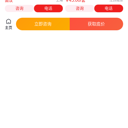
45
.00
面议
￥
/套
上海
江苏南京
咨询
电话
咨询
电话
立即咨询
获取底价
主页
圆柱滚子轴承既适用于承受重载
精密轴承 能够承受高速旋转的负
荷与冲击载荷 也适用于高速旋转
荷 保证在高速运转下的稳定性和
寿命
真实性已核验
3
.00
￥
/个
面议
上海
上海
咨询
电话
咨询
电话