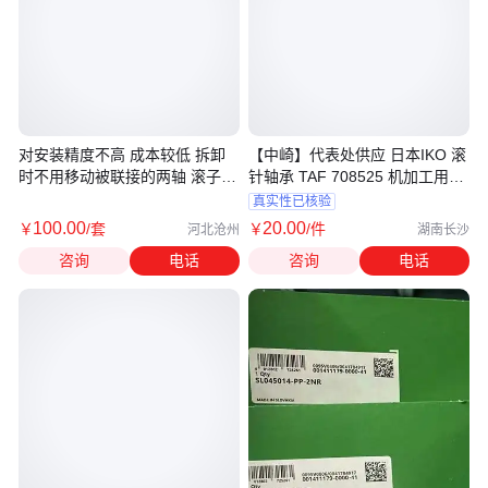
对安装精度不高 成本较低 拆卸
【中崎】代表处供应 日本IKO 滚
时不用移动被联接的两轴 滚子链
针轴承 TAF 708525 机加工用不
联轴器
带内圈
真实性已核验
100
.00
20
.00
￥
/套
￥
/件
河北沧州
湖南长沙
咨询
电话
咨询
电话