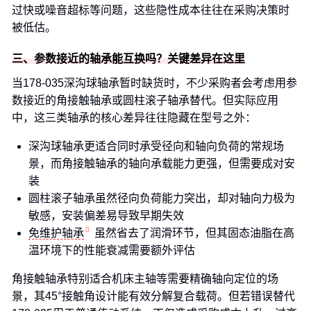
过快或噪音超标等问题，这些隐性成本往往在采购决策时
被低估。
三、参数接近的轴承能互换吗？关键差异在这里
当178-035深沟球轴承暂时缺货时，不少采购者会考虑用参
数接近的角接触轴承或圆柱滚子轴承替代。但实际应用
中，这三类轴承的核心差异往往隐藏在型号之外：
深沟球轴承更适合同时承受径向和轴向负荷的常规场
景，而角接触轴承的轴向承载能力更强，但需要成对安
装
圆柱滚子轴承虽然径向负荷能力突出，却对轴向力极为
敏感，安装偏差易导致早期失效
免维护轴承
虽然省去了润滑环节，但其固态油脂在高
温环境下的性能衰减需要额外评估
角接触轴承特别适合机床主轴等需要精确轴向定位的场
景，其45°接触角设计能有效分解复合载荷。但若错误替代