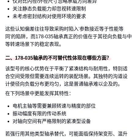
仅对比内径/外径尺寸忽略承载方向差异
关注静态负载能力却忽视转速限制
未考虑密封结构对使用环境的要求
这些认知偏差往往导致采购时陷入'参数接近等于性能等
同'的陷阱，而178-035轴承真正的价值在于其径向负载与中
等转速场景下的稳定表现。
二、178-035轴承的不可替代性体现在哪些方面？
该型号的核心优势在于平衡了紧凑结构与耐用性，特别适
合空间受限但需要连续运转的装配场景。其独特的沟道设
计使径向负载分布更均匀，这是普通轴承难以企及的。
在下列场景中更能发挥其特性：
电机主轴等需要兼顾转速与精度的部位
振动幅度有限的传动系统
对轴向空间有严格限制的紧凑型设备
若强行用其他类型轴承替代，可能面临保持架变形、温升