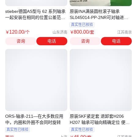
stieber德国AS型与 62 系列轴承
原装INA满装圆柱滚子轴承
一起安装在相同的位置公差范围
SL045014-PP-2NR可对轴进行
内
双向轴向定位
真实性已核验
120
.00
800
.00
￥
/个
￥
/套
山东济南
江苏南京
咨询
电话
咨询
电话
ORS-轴承-211—在大多数应用
原装SKF紧定套 退卸套H206
中，内圈和外圈不会同时旋转
H207 轴承可轴向精确定位 便于
轴承的退卸
真实性已核验
真实性已核验