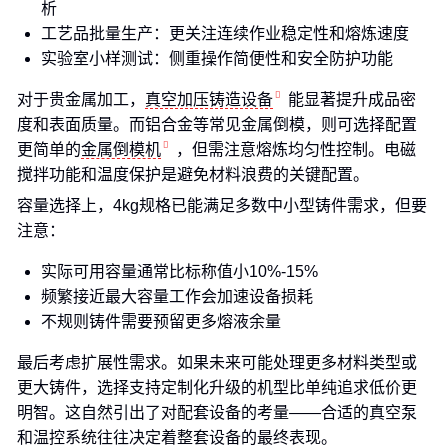
析
工艺品批量生产：更关注连续作业稳定性和熔炼速度
实验室小样测试：侧重操作简便性和安全防护功能
对于贵金属加工，
真空加压铸造设备
能显著提升成品密
度和表面质量。而铝合金等常见金属倒模，则可选择配置
更简单的
金属倒模机
，但需注意熔炼均匀性控制。电磁
搅拌功能和温度保护是避免材料浪费的关键配置。
容量选择上，4kg规格已能满足多数中小型铸件需求，但要
注意：
实际可用容量通常比标称值小10%-15%
频繁接近最大容量工作会加速设备损耗
不规则铸件需要预留更多熔液余量
最后考虑扩展性需求。如果未来可能处理更多材料类型或
更大铸件，选择支持定制化升级的机型比单纯追求低价更
明智。这自然引出了对配套设备的考量——合适的真空泵
和温控系统往往决定着整套设备的最终表现。