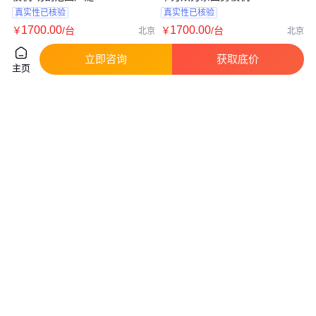
真实性已核验
真实性已核验
1700
.00
1700
.00
￥
/台
￥
/台
北京
北京
咨询
电话
咨询
电话
立即咨询
获取底价
主页
160型铁桶切盖机 化工桶切盖切
立安背负式四冲程修剪机 茶叶修
身压平机 立式液压开桶机 诺伯
枝机 茶树采茶机刀片
曼
实地验商
真实性已核验
3500
.00
550
.00
￥
/台
￥
/套
山东济宁
河北廊坊
咨询
电话
咨询
电话