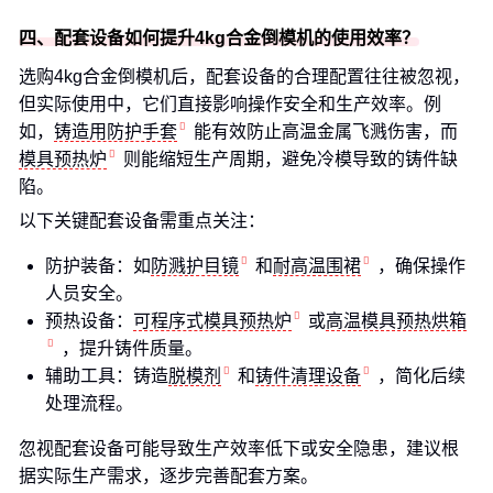
四、配套设备如何提升4kg合金倒模机的使用效率？
选购4kg合金倒模机后，配套设备的合理配置往往被忽视，
但实际使用中，它们直接影响操作安全和生产效率。例
如，
铸造用防护手套
能有效防止高温金属飞溅伤害，而
模具预热炉
则能缩短生产周期，避免冷模导致的铸件缺
陷。
以下关键配套设备需重点关注：
防护装备：如
防溅护目镜
和
耐高温围裙
，确保操作
人员安全。
预热设备：
可程序式模具预热炉
或
高温模具预热烘箱
，提升铸件质量。
辅助工具：铸造
脱模剂
和
铸件清理设备
，简化后续
处理流程。
忽视配套设备可能导致生产效率低下或安全隐患，建议根
据实际生产需求，逐步完善配套方案。