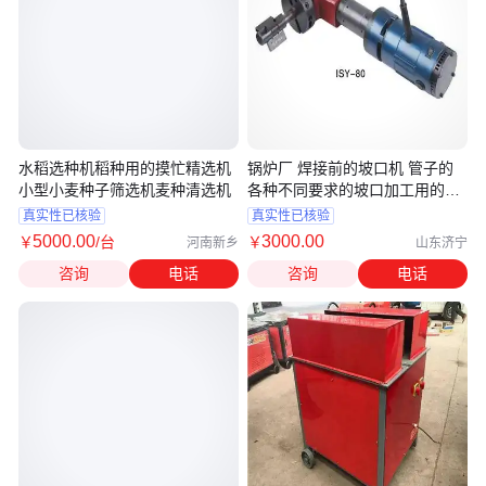
水稻选种机稻种用的摸忙精选机
锅炉厂 焊接前的坡口机 管子的
小型小麦种子筛选机麦种清选机
各种不同要求的坡口加工用的电
动坡口机
真实性已核验
真实性已核验
5000
.00
3000
.00
￥
/台
￥
河南新乡
山东济宁
咨询
电话
咨询
电话