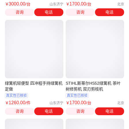
3000
.00
1700
.00
￥
/台
￥
/台
山东济宁
北京
咨询
电话
咨询
电话
绿篱机轻便型 四冲程手持绿篱机
STIHL斯蒂尔HS52绿篱机 茶叶
定做
树修剪机 双刃剪枝机
真实性已核验
真实性已核验
1260
.00
1700
.00
￥
/件
￥
/台
山东济宁
北京
咨询
电话
咨询
电话