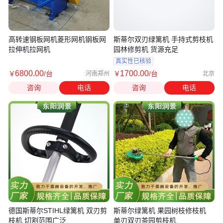
高转速钢板网机菱形网机钢板网
斯蒂尔双刃绿篱机 手持式剪枝机
拉伸机拉网机
园林修剪机 货源充足
真实性已核验
6800
.00
1700
.00
￥
/台
￥
/台
河南郑州
北京
咨询
电话
咨询
电话
德国斯蒂尔STIHL绿篱机 双刃剪
斯蒂尔绿篱机 果园树枝修枝机
枝机 切割范围广泛
单刃双刃茶园剪枝机