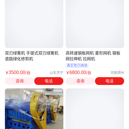
双刃绿篱机 手提式双刃绿篱机
高转速钢板网机 菱形网机 钢板
道路绿化修剪机
网拉伸机 拉网机
真实性已核验
3500
.00
6800
.00
￥
/台
￥
/台
山东济宁
河南郑州
咨询
电话
咨询
电话