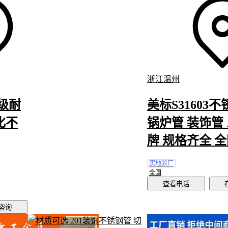
表面处理工艺决定清洁方式：
镜面不锈钢管
建议使用中性
管材清
软布擦拭，而拉丝面可用
不锈钢抛光膏
局部修复划痕。彩色镀层
氯清洁剂，防止镀层氧化脱落。
季度维护时重点检查三个部位：连接件螺纹处涂抹防锈保护蜡，
体接触面补涂密封胶，户外管体底部清理堆积的腐蚀性污染物。
浙江温州
用
金属管材除锈剂
做预防性处理。
搬运安装阶段最容易损伤管体表面。使用管材搬运车运输时，应
级耐
美标S31603
垫
PE防撞浮条
；
不锈钢管切割机
作业后需用
外圆抛光机
处理切口
化不
锅炉管 装饰管
些细节直接影响最终装饰效果。
牌 规格齐全 
装饰不锈钢管的采购决策应从场景倒推：先明确装饰功能的核心
匹配材质参数，最后规划配套方案。记住，表面处理工艺决定视
实地验厂
而连接件和保养方式才是持久性的关键。
全国
查看电话
咨询