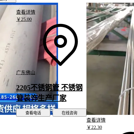
四、为什么买完装饰不锈钢管还要考虑这些配件？
查看详情
采购装饰不锈钢管后，安装环节常被忽视的配套件可能成为落地
￥
25
.00
同场景对固定方式和连接件的需求差异明显：
户外围栏需要抗风压的
304不锈钢管夹
，而室内扶手更注重美
锈钢管夹
艺术装置常需配合
不锈钢快速接头
实现灵活拆装
潮湿环境建议搭配
硅胶管道防撞条
防止金属接触面腐蚀
广东佛山
扶手防滑套
是典型的功能性配件，在医疗机构和老年公寓等场景中
材质的防滑套能同时解决安全性和抗菌需求。而自行车把套式设
2205不锈钢管 不锈钢
商业空间的装饰性扶手，其铝合金锁死环可避免频繁使用导致的
管装饰生产厂家
选择连接件时，需注意管材厚度与卡箍的匹配度。
薄壁不锈钢卫
误搭配重型
不锈钢卡箍管件
，可能造成管体变形。建议保留10%
查看电话
在线咨询
预算，避免因小失大。
查看详情
￥
22
.30
五、这些维护细节会让装饰效果持续更久