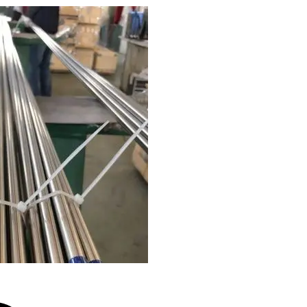
障碍。不
观的
R型不
，PVC
计更适合
松动。
浴管
若错
的配件采购