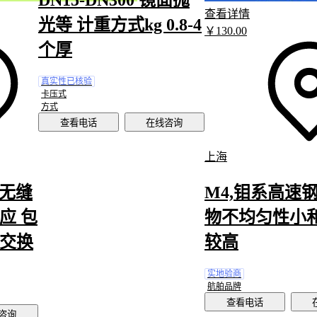
查看详情
更易塑造复古工业风
光等 计重方式kg 0.8-4
￥
130
.00
追求色彩饱和度：静电高温烤漆工艺让铁艺管能实现不锈钢难
个厚
多色渐变效果
预算敏感的非承重场景：镀锌铁艺管在围墙护栏等户外应用中
真实性已核验
卡压式
势更为明显
方式
查看电话
在线咨询
铜装饰管
则适用于对材料文化属性有要求的场景。紫铜管随时间
的独特铜绿，常被用于博物馆、茶室等需要历史沉淀感的场所：
上海
导电导热需求：铜管在需要结合照明功能的装饰结构中更具实
管无缝
M4,钼系高速钢
柔软可塑性：复杂造型的装饰线条采用铜管更易实现手工弯折
应 包
物不均匀性小
保值属性：高档场所常将铜管作为提升空间价值的装饰元素
热交换
较高
替代材料的选择本质上是对装饰效果的妥协与强化。铁艺管牺牲
腐蚀性换取表现力，铜管则用维护成本换取文化溢价。确定主材
实地验商
航舶品牌
同步考虑连接件兼容性——例如铜管需搭配防电化学腐蚀的专用
查看电话
咨询