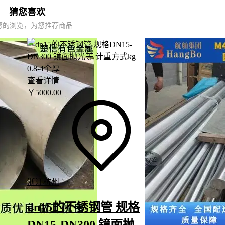
不同使用环境对不锈钢管的考验维度截然不同，需要针对性匹配
猜您喜欢
数：
您的浏览，为您推荐商品
户外围栏：优先考虑
316不锈钢装饰方管
的抗盐雾能力，拉丝
耐风雨侵蚀
商场扶手：304不锈钢搭配油磨短丝处理，平衡成本与抗指纹
艺术装置：彩色镀层需确认附着力等级，避免紫外线照射区域
查看详情
￥
5000
.00
分层
当预算或交货期限制无法满足理想参数时，可通过增加防护涂层
装结构来补偿材质短板。
三、当装饰不锈钢管无法满足需求时，哪些替代材料更合
在特定装饰场景中，不锈钢管可能并非最优解。当设计需要更丰
浙江杭州
表现或特殊质感时，
铁艺装饰管
凭借其烤漆工艺和多样化的表面
更好地融入艺术装置或主题空间。
dn15的不锈钢管 规格
DN15-DN300 镜面抛
需突出金属原始质感：拉丝黄钛金等特殊处理的铁艺管，比普