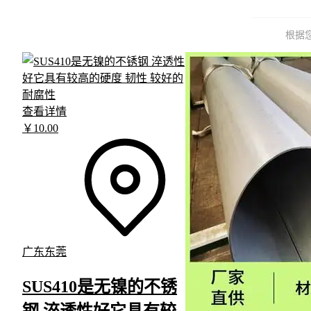
根据
查看详情
￥
10
.00
广东东莞
SUS410是无镍的不锈
钢 淬透性好它具有较