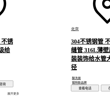
北京
 不锈
304不锈钢管 
级给
缝管 316L薄
装装饰给水管
径
酸洗面
锡特斯品牌
咨询
查看电话
展开更多