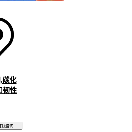
以企及的
，成本优
氧化产生
用性
,碳化
和韧性
了部分耐
后，还需
固定夹。
在线咨询