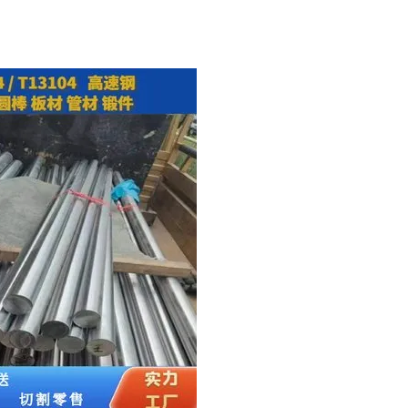
关键参
面比镜面更
残留需求
出现褪色
或调整安
适？
富的色彩
处理，能
通不锈钢