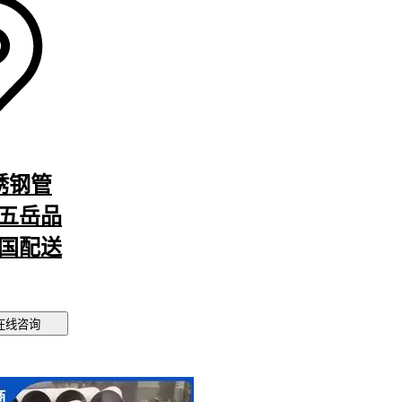
洁剂
配合
要避免含
管材与墙
雨季前可
在接触面
不锈钢管
毛刺，这
 五岳品
全国配送
需求，再
觉效果，
在线咨询