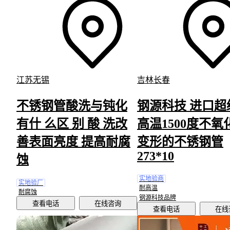
江苏无锡
吉林长春
不锈钢管酸洗与钝化
钢源科技 进口超
有什 么区 别 酸 洗改
高温1500度不氧
善表面亮度 提高耐腐
变形的不锈钢管
273*10
蚀
实地验商
实地验厂
耐高温
耐腐蚀
钢源科技品牌
查看电话
在线咨询
查看电话
在线