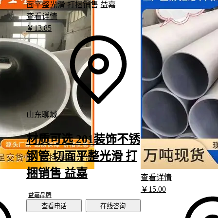
查看详情
￥
13
.85
山东聊城
材质可选 201装饰不锈
钢管 切面平整光滑 打
捆销售 益嘉
查看详情
￥
15
.00
益嘉品牌
查看电话
在线咨询