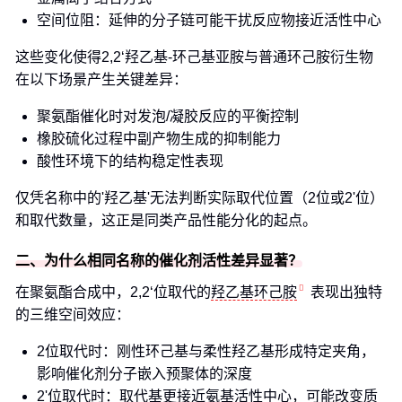
空间位阻：延伸的分子链可能干扰反应物接近活性中心
这些变化使得2,2‘羟乙基-环己基亚胺与普通环己胺衍生物
在以下场景产生关键差异：
聚氨酯催化时对发泡/凝胶反应的平衡控制
橡胶硫化过程中副产物生成的抑制能力
酸性环境下的结构稳定性表现
仅凭名称中的'羟乙基'无法判断实际取代位置（2位或2'位）
和取代数量，这正是同类产品性能分化的起点。
二、为什么相同名称的催化剂活性差异显著？
在聚氨酯合成中，2,2‘位取代的
羟乙基环己胺
表现出独特
的三维空间效应：
2位取代时：刚性环己基与柔性羟乙基形成特定夹角，
影响催化剂分子嵌入预聚体的深度
2'位取代时：取代基更接近氨基活性中心，可能改变质