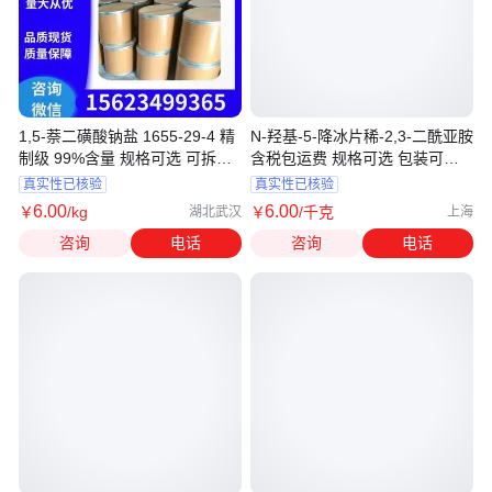
1,5-萘二磺酸钠盐 1655-29-4 精
N-羟基-5-降冰片稀-2,3-二酰亚胺
制级 99%含量 规格可选 可拆分
含税包运费 规格可选 包装可选
装
可分
真实性已核验
真实性已核验
6
.00
6
.00
￥
/kg
￥
/千克
湖北武汉
上海
咨询
电话
咨询
电话