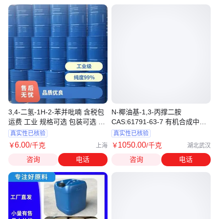
3,4-二氢-1H-2-苯并吡喃 含税包
N-椰油基-1,3-丙撑二胺
运费 工业 规格可选 包装可选 可
CAS:61791-63-7 有机合成中间
分装售
体 现货 可寄样
真实性已核验
真实性已核验
6
.00
1050
.00
￥
/千克
￥
/千克
上海
湖北武汉
咨询
电话
咨询
电话