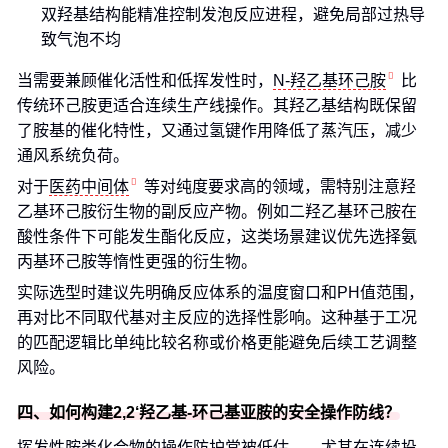
双羟基结构能精准控制发泡反应进程，避免局部过热导
致气泡不均
当需要兼顾催化活性和低挥发性时，
N-羟乙基环己胺
比
传统环己胺更适合连续生产线操作。其羟乙基结构既保留
了胺基的催化特性，又通过氢键作用降低了蒸汽压，减少
通风系统负荷。
对于
医药中间体
等对纯度要求高的领域，需特别注意羟
乙基环己胺衍生物的副反应产物。例如二羟乙基环己胺在
酸性条件下可能发生酯化反应，这类场景建议优先选择氨
丙基环己胺等惰性更强的衍生物。
实际选型时建议先明确反应体系的温度窗口和PH值范围，
再对比不同取代基对主反应的选择性影响。这种基于工况
的匹配逻辑比单纯比较名称或价格更能避免后续工艺调整
风险。
四、如何构建2,2‘羟乙基-环己基亚胺的安全操作防线？
挥发性胺类化合物的操作防护常被低估——尤其在连续投