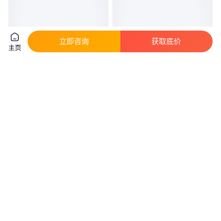
立即咨询
获取底价
主页
5g/瓶 3-乙基-2,5-甲基吡嗪 2-乙
2-甲氧基-4-[4-(4-甲基-1-哌嗪
基-3,6-二甲基吡嗪 13360-65-1
基)-1哌嗪基]-盐酸苯胺 761440-
75-9
实地验商
真实性已核验
450
.00
90
.00
￥
/瓶
￥
/千克
湖北武汉
江苏南通
咨询
电话
咨询
电话