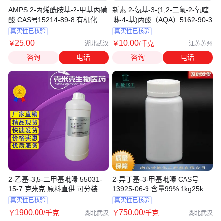
AMPS 2-丙烯酰胺基-2-甲基丙磺
新素 2-氨基-3-(1,2-二氢-2-氧喹
酸 CAS号15214-89-8 有机化工
啉-4-基)丙酸（AQA）5162-90-3
原料 现货
真实性已核验
真实性已核验
25
.00
10
.00
￥
￥
/千克
湖北武汉
江苏苏州
咨询
电话
咨询
电话
2-乙基-3,5-二甲基吡嗪 55031-
2-异丁基-3-甲基吡嗪 CAS号
15-7 克米克 原料直供 可分装
13925-06-9 含量99% 1kg25kg
可分装
真实性已核验
真实性已核验
1900
.00
750
.00
￥
/千克
￥
/千克
湖北武汉
湖北武汉