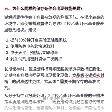
五、为什么同样的储存条件会出现效能差异？
潮解问题往往始于容易被忽视的称量环节。在湿度较高的
环境中，即使短暂暴露也会导致2,2‘羟乙基-环己基亚胺表
层吸潮结块。建议：
提前30分钟开启实验室除湿系统
使用防静电药匙快速取料
电子天平
预热后立即称量
剩余试剂用密封袋做二次防护
长期储存时，普通塑料桶可能因胺类渗透导致桶壁脆化。
定期检查容器内壁是否出现雾化现象，
食品级不锈钢密封
桶
的耐渗透性更优，尤其适合需要长期保存的基准试
剂。
从分子特性到报废处理，2,2‘羟乙基-环己基亚胺的采购决
展开更多内容

策本质是风险成本核算——既要准确识别羟乙基取代带来
的催化活性变化，也要将防护耗材、效能维护等隐性成本