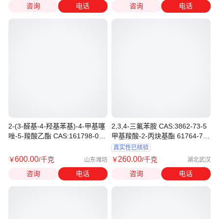
咨询
电话
咨询
电话
2-(3-醛基-4-羟基苯基)-4-甲基噻
2,3,4-三氟苯胺 CAS:3862-73-5
唑-5-羧酸乙酯 CAS:161798-01-
甲基羧酸-2-丙炔基酯 61764-71-
2
4 现货
真实性已核验
600
.00
260
.00
￥
/千克
￥
/千克
山东潍坊
湖北武汉
咨询
电话
咨询
电话