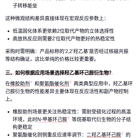
子转移能垒
这种微观结构差异直接体现在宏观反应参数上：
低温固化体系更依赖2位取代产物的立体选择性
高放热反应则需要2'位取代产物更好的热稳定性
采购时需明确：产品标称的'2,2‘羟乙基'是否经过核磁共振
等结构确证，这比单纯的价格比较更重要。
三、如何根据应用场景选择羟乙基环己胺衍生物？
在
橡胶助剂
和
聚氨酯催化剂
两类典型应用中，羟乙基环
己胺衍生物的性能差异主要体现在反应活性和副产物控制
上。
橡胶助剂场景更关注热稳定性：需耐受硫化过程的高温
环境，此时
N-甲基环己胺
等烷基取代衍生物的分子结
构更稳定
聚氨酯催化则侧重反应速率调节：
二羟乙基环己胺
的