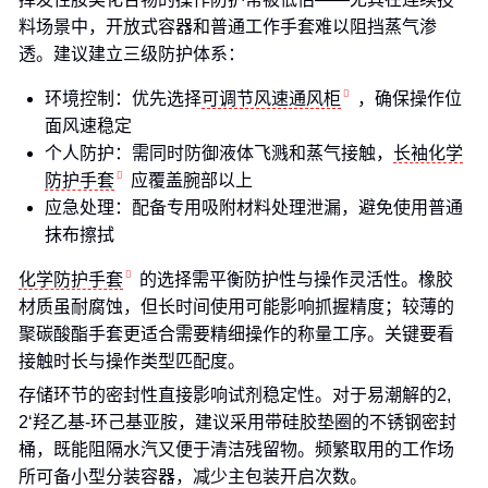
料场景中，开放式容器和普通工作手套难以阻挡蒸气渗
透。建议建立三级防护体系：
环境控制：优先选择
可调节风速通风柜
，确保操作位
面风速稳定
个人防护：需同时防御液体飞溅和蒸气接触，
长袖化学
防护手套
应覆盖腕部以上
应急处理：配备专用吸附材料处理泄漏，避免使用普通
抹布擦拭
化学防护手套
的选择需平衡防护性与操作灵活性。橡胶
材质虽耐腐蚀，但长时间使用可能影响抓握精度；较薄的
聚碳酸酯手套更适合需要精细操作的称量工序。关键要看
接触时长与操作类型匹配度。
存储环节的密封性直接影响试剂稳定性。对于易潮解的2,
2‘羟乙基-环己基亚胺，建议采用带硅胶垫圈的不锈钢密封
桶，既能阻隔水汽又便于清洁残留物。频繁取用的工作场
所可备小型分装容器，减少主包装开启次数。