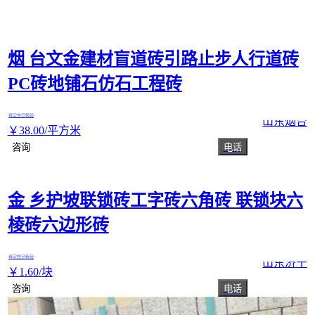
烟 台文金建材盲道砖引路止步人行道砖
PC砖地铺石仿石工程砖
真实性已核验
山东烟台
￥
38
.00
/平方米
咨询
电话
金 乡护坡联锁砖工字砖六角砖 联锁块六
棱砖六边形砖
真实性已核验
山东济宁
￥
1
.60
/块
咨询
电话