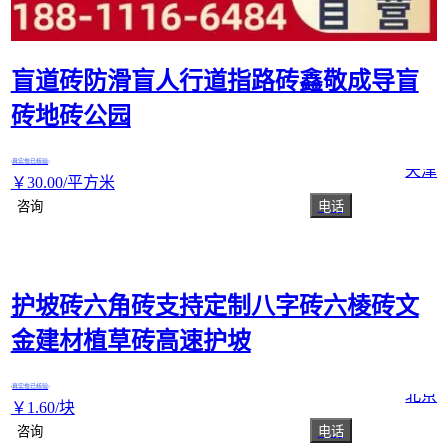
盲道砖防滑盲人行道指路砖鑫敬成导盲
砖地砖公园
真实性已核验
天津
￥
30
.00
/平方米
咨询
电话
护坡砖六角砖支持定制八字砖六棱砖文
金建材植草砖高速护坡
真实性已核验
北京
￥
1
.60
/块
咨询
电话