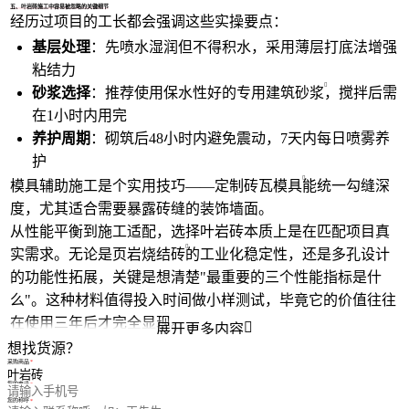
五、叶岩砖施工中容易被忽略的关键细节
经历过项目的工长都会强调这些实操要点：
基层处理
：先喷水湿润但不得积水，采用薄层打底法增强
粘结力
砂浆选择
：推荐使用保水性好的专用
建筑砂浆
，搅拌后需
在1小时内用完
养护周期
：砌筑后48小时内避免震动，7天内每日喷雾养
护
模具辅助施工是个实用技巧——定制
砖瓦模具
能统一勾缝深
度，尤其适合需要暴露砖缝的装饰墙面。
从性能平衡到施工适配，选择叶岩砖本质上是在匹配项目真
实需求。无论是
页岩烧结砖
的工业化稳定性，还是多孔设计
的功能性拓展，关键是想清楚"最重要的三个性能指标是什
么"。这种材料值得投入时间做小样测试，毕竟它的价值往往
在使用三年后才完全显现。

展开更多内容
想找货源？
采购商品
您的电话
您的称呼