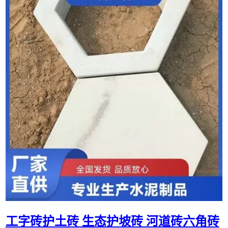
工字砖护土砖 生态护坡砖 河道砖六角砖