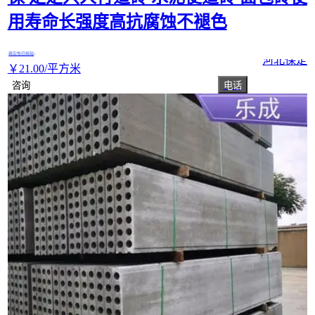
用寿命长强度高抗腐蚀不褪色
真实性已核验
河北保定
￥
21
.00
/平方米
咨询
电话