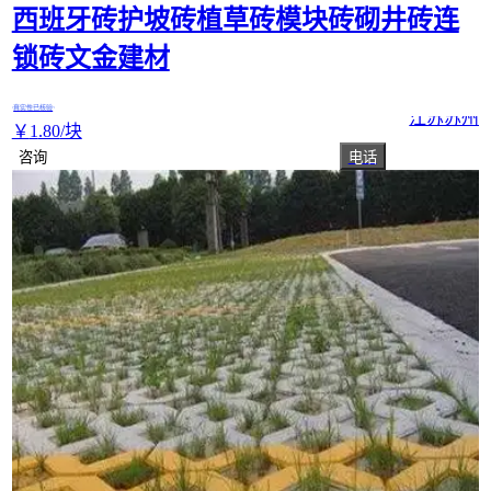
西班牙砖护坡砖植草砖模块砖砌井砖连
锁砖文金建材
真实性已核验
江苏苏州
￥
1
.80
/块
咨询
电话