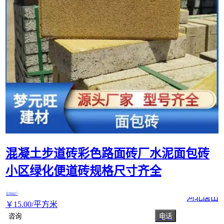
混凝土步道砖彩色路面砖厂水泥面包砖
小区绿化便道砖规格尺寸齐全
实地验厂
河北唐山
￥
15
.00
/平方米
咨询
电话