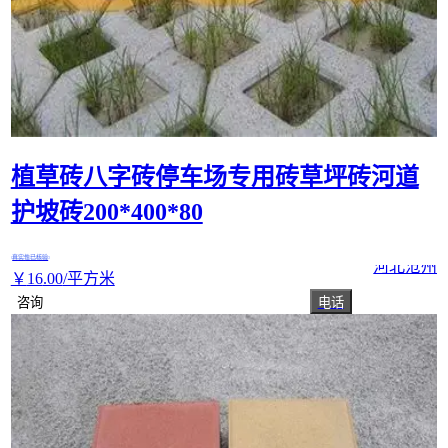
植草砖八字砖停车场专用砖草坪砖河道
护坡砖200*400*80
真实性已核验
河北沧州
￥
16
.00
/平方米
咨询
电话