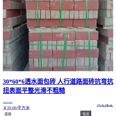
30*60*6透水面包砖 人行道路面砖抗弯抗
扭表面平整光滑不粗糙
真实性已核验
河北保定
￥
20
.00
/平方米
咨询
电话