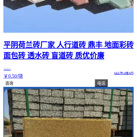
平阴荷兰砖厂家 人行道砖 鼎丰 地面彩砖
面包砖 透水砖 盲道砖 质优价廉
实地验厂
山东潍坊
￥
0
.50
/块
咨询
电话