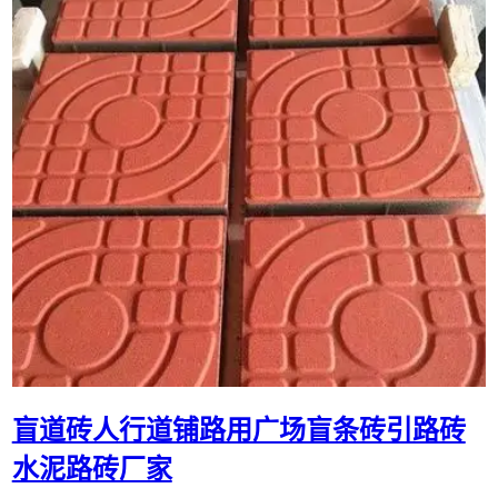
盲道砖人行道铺路用广场盲条砖引路砖
水泥路砖厂家