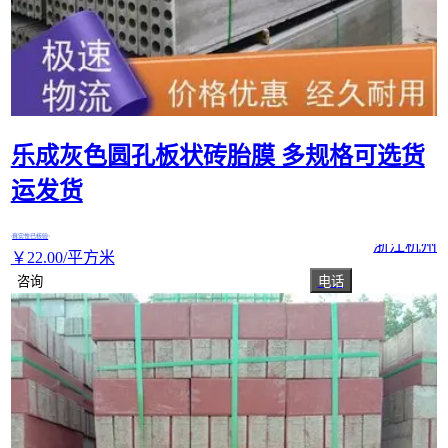
乐成灰色圆孔板状砖胎膜 多规格可选货
运发货
真实性已核验
浙江杭州
￥
22
.00
/平方米
咨询
电话