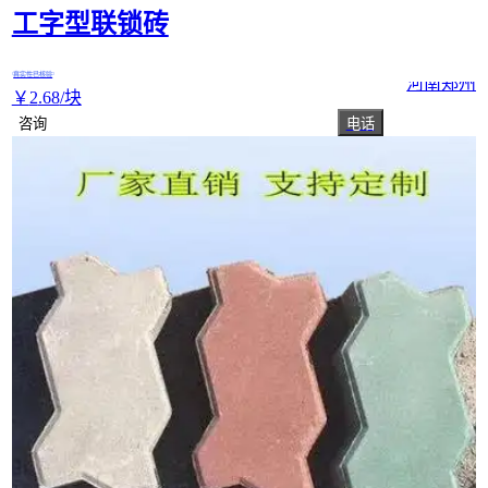
工字型联锁砖
真实性已核验
河南郑州
￥
2
.68
/块
咨询
电话