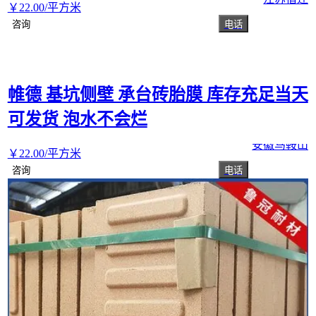
￥
22
.00
/平方米
咨询
电话
帷德 基坑侧壁 承台砖胎膜 库存充足当天
可发货 泡水不会烂
安徽马鞍山
￥
22
.00
/平方米
咨询
电话