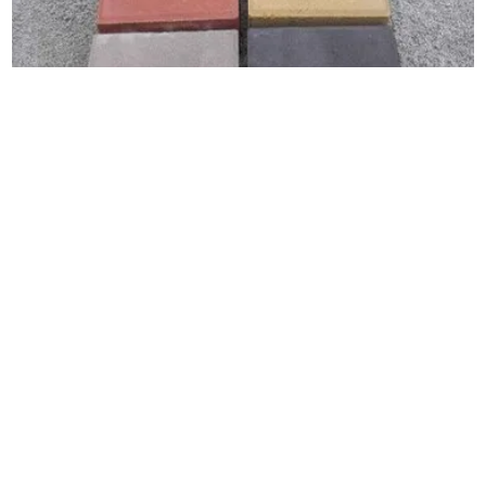
保 定徐水步道砖 30-15-6水泥便道砖 面
包砖结实耐用结构简单抗酸碱
真实性已核验
河北保定
￥
22
.00
/平方米