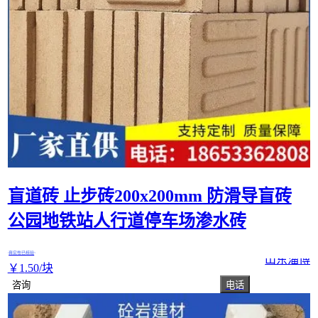
盲道砖 止步砖200x200mm 防滑导盲砖
公园地铁站人行道停车场渗水砖
真实性已核验
山东淄博
￥
1
.50
/块
咨询
电话