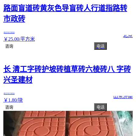
路面盲道砖黄灰色导盲砖人行道指路转
市政砖
真实性已核验
北京
￥
25
.00
/平方米
咨询
电话
长 清工字砖护坡砖植草砖六棱砖八 字砖
兴圣建材
真实性已核验
山东济南
￥
1
.80
/块
咨询
电话