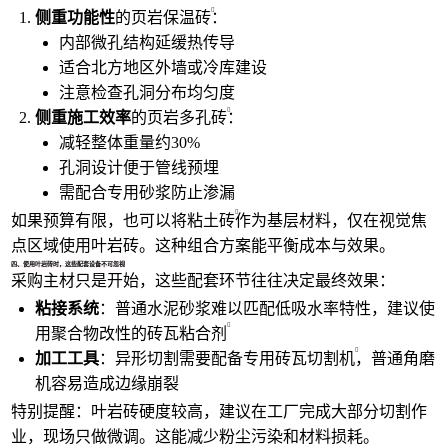
侧重功能性
的
页岩保温砖
：
内部微孔结构延缓热传导
适合北方地区外墙或冷库建设
注意检查孔洞分布均匀度
侧重施工效率
的
页岩多孔砖
：
减轻整体重量约30%
孔洞设计便于管线预埋
需配合专用砂浆防止渗漏
如果预算有限，也可以将
粘土砖
作为基层材料，仅在视觉焦
点区域使用叶岩砖。这种组合方案能平衡成本与效果。
四、使用叶岩砖时，这些配套设备不可忽视
采购主材只是开始，这些配套环节往往决定最终效果：
粘接系统
：普通水泥砂浆难以匹配低吸水率特性，建议使
用聚合物改性的
砖瓦粘合剂
加工工具
：异形切割需要配备专用
砖瓦切割机
，普通角磨
机容易造成边缘崩裂
特别提醒：叶岩砖硬度较高，建议在工厂完成大部分切割作
业，现场只做微调。这能减少粉尘污染和材料损耗。