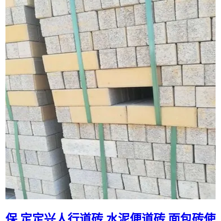
保 定定兴人行道砖 水泥便道砖 面包砖使