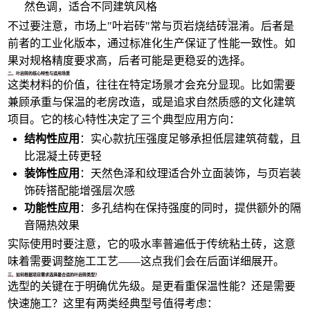
然色调，适合不同建筑风格
不过要注意，市场上"叶岩砖"常与
页岩烧结砖
混淆。后者是
前者的工业化版本，通过标准化生产保证了性能一致性。如
果对规格精度要求高，后者可能是更稳妥的选择。
二、叶岩砖的核心特性与适用场景
这类材料的价值，往往在特定场景才会充分显现。比如需要
兼顾承重与保温的老房改造，或是追求自然质感的文化建筑
项目。它的核心特性决定了三个典型应用方向：
结构性应用
：实心款抗压强度足够承担低层建筑荷载，且
比混凝土砖更轻
装饰性应用
：天然色泽和纹理适合外立面装饰，与
页岩装
饰砖
搭配能增强层次感
功能性应用
：多孔结构在保持强度的同时，提供额外的隔
音隔热效果
实际使用时要注意，它的吸水率普遍低于传统粘土砖，这意
味着需要调整施工工艺——这点我们会在后面详细展开。
三、如何根据项目需求选择最合适的叶岩砖类型？
选型的关键在于明确优先级。是更看重保温性能？还是需要
快速施工？这里有两类经典型号值得考虑：