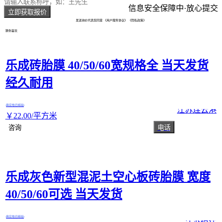
信息安全保障中·放心提交
立即获取报价
发送询价代表您同意
《用户服务协议》
《隐私政策》
猜你喜欢
乐成砖胎膜 40/50/60宽规格全 当天发货
经久耐用
真实性已核验
江苏连云港
￥
22
.00
/平方米
咨询
电话
乐成灰色新型混泥土空心板砖胎膜 宽度
40/50/60可选 当天发货
真实性已核验
江苏宿迁