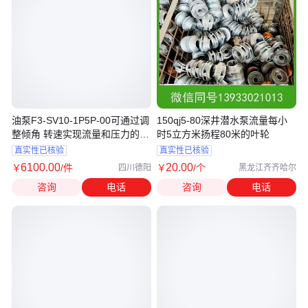
油泵F3-SV10-1P5P-00可通过调
150qj5-80深井潜水泵流量每小
整倾角 转速实现流量和压力的调
时5立方米扬程80米的叶轮
节
真实性已核验
真实性已核验
6100
.00
20
.00
￥
/件
￥
/个
四川德阳
黑龙江齐齐哈尔
咨询
电话
咨询
电话