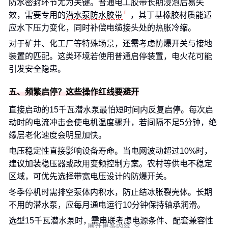
防水密封环节尤为关键。普通电工胶带长期浸泡后易失
效，需要专用的
潜水泵防水胶带
，其丁基橡胶材质能适
应水下压力变化，同时补偿电缆接头处的热胀冷缩。
对于矿井、化工厂等特殊场景，还需考虑防爆开关与接地
装置的匹配。这类环境若使用普通启停装置，电火花可能
引发安全隐患。
五、频繁启停？这些操作红线要避开
直接启动的15千瓦潜水泵最怕短时间内反复启停。每次启
动时的电流冲击会使电机温度骤升，若间隔不足5分钟，绝
缘层老化速度会明显加快。
电压稳定性直接影响设备寿命。当电网波动超过10%时，
建议加装稳压器或改用变频控制方案。农村等供电不稳定
区域，可优先选择带宽电压设计的防爆开关。
冬季停机时需排空泵体内积水，防止结冰胀裂壳体。长期
不用的潜水泵，应每月通电运行10分钟保持轴承润滑。
选型15千瓦潜水泵时，需串联考虑电源条件、配套兼容性
展开更多内容
