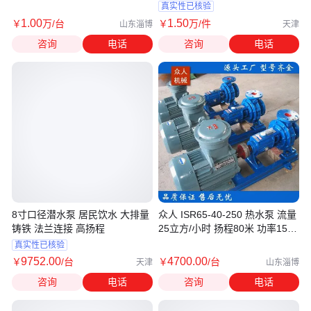
力强劲
真实性已核验
1
.00
1
.50
￥
万
/台
￥
万
/件
山东淄博
天津
咨询
电话
咨询
电话
8寸口径潜水泵 居民饮水 大排量
众人 ISR65-40-250 热水泵 流量
铸铁 法兰连接 高扬程
25立方/小时 扬程80米 功率15千
瓦
真实性已核验
9752
.00
4700
.00
￥
/台
￥
/台
天津
山东淄博
咨询
电话
咨询
电话