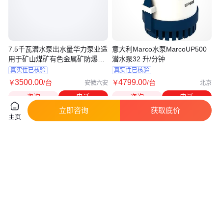
7.5千瓦潜水泵出水量华力泵业适
意大利Marco水泵MarcoUP500
用于矿山煤矿有色金属矿防爆电
潜水泵32 升/分钟
机
真实性已核验
真实性已核验
3500
.00
4799
.00
￥
/台
￥
/台
安徽六安
北京
咨询
电话
咨询
电话
立即咨询
获取底价
主页
QSPF40-30/25.5喷泉泵与潜水
济亨家用220V抽水机灌溉1寸3寸