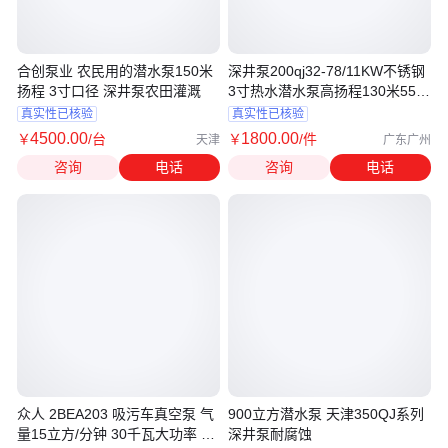
合创泵业 农民用的潜水泵150米
深井泵200qj32-78/11KW不锈钢
扬程 3寸口径 深井泵农田灌溉
3寸热水潜水泵高扬程130米55千
瓦60
真实性已核验
真实性已核验
4500
.00
1800
.00
￥
/台
￥
/件
天津
广东广州
咨询
电话
咨询
电话
众人 2BEA203 吸污车真空泵 气
900立方潜水泵 天津350QJ系列
量15立方/分钟 30千瓦大功率 吸
深井泵耐腐蚀