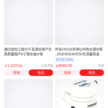
通过逆向工程22千瓦潜水泵产生
外径18公分井用QJR热水潜水泵
高质量国产6寸潜水抽沙泵
_20方30方40方50方流量高温深
井潜水泵
真实性已核验
1
.10
8580
.00
￥
万
/台
￥
山东济南
天津
咨询
电话
咨询
电话