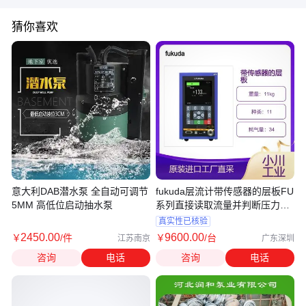
猜你喜欢
意大利DAB潜水泵 全自动可调节
fukuda层流计带传感器的层板FU
5MM 高低位启动抽水泵
系列直接读取流量并判断压力和
流量
真实性已核验
2450
.00
9600
.00
￥
/件
￥
/台
江苏南京
广东深圳
咨询
电话
咨询
电话