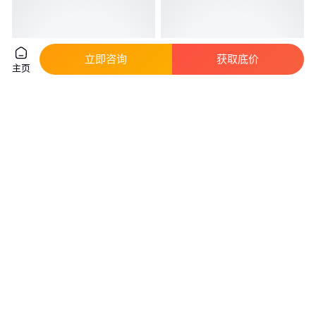
立即咨询
获取底价
主页
YZ内螺纹丝扣高压截止阀 天日
惠盛J13W内螺纹针型阀 碳钢材
2205 不锈钢升降内螺纹截止阀
质 单向流动 常压DN50
真实性已核验
真实性已核验
228
.00
1060
.00
￥
/台
￥
/件
江苏镇江
浙江温州
咨询
电话
咨询
电话