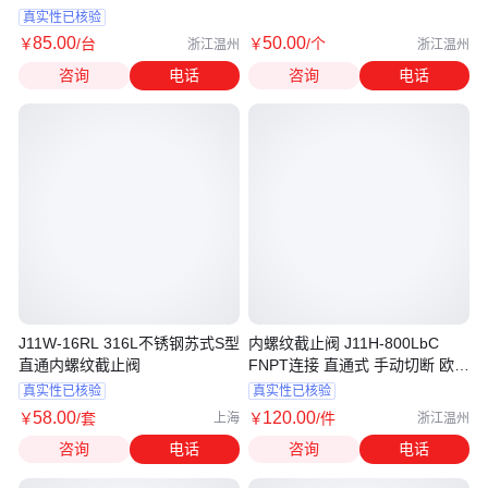
门
真实性已核验
85
.00
50
.00
￥
/台
￥
/个
浙江温州
浙江温州
咨询
电话
咨询
电话
J11W-16RL 316L不锈钢苏式S型
内螺纹截止阀 J11H-800LbC
直通内螺纹截止阀
FNPT连接 直通式 手动切断 欧拉
姆阀门
真实性已核验
真实性已核验
58
.00
120
.00
￥
/套
￥
/件
上海
浙江温州
咨询
电话
咨询
电话