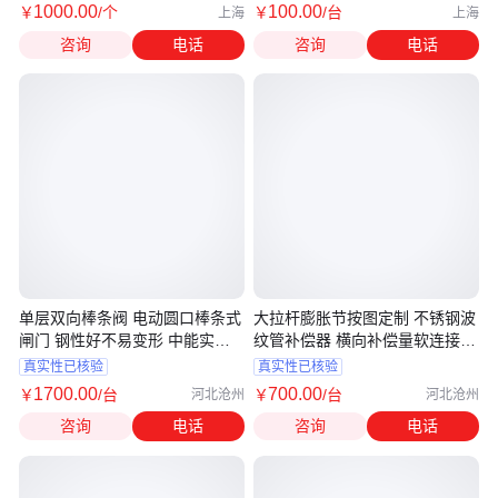
1000
.00
100
.00
￥
/个
￥
/台
上海
上海
咨询
电话
咨询
电话
单层双向棒条阀 电动圆口棒条式
大拉杆膨胀节按图定制 不锈钢波
闸门 钢性好不易变形 中能实力
纹管补偿器 横向补偿量软连接
生产
中能
真实性已核验
真实性已核验
1700
.00
700
.00
￥
/台
￥
/台
河北沧州
河北沧州
咨询
电话
咨询
电话