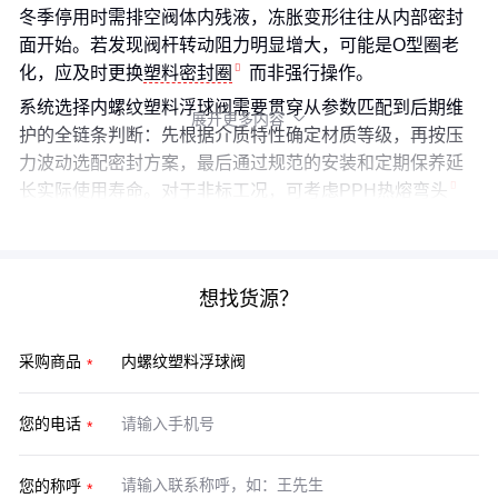
冬季停用时需排空阀体内残液，冻胀变形往往从内部密封
面开始。若发现阀杆转动阻力明显增大，可能是O型圈老
化，应及时更换
塑料密封圈
而非强行操作。
系统选择内螺纹塑料浮球阀需要贯穿从参数匹配到后期维
展开更多内容

护的全链条判断：先根据介质特性确定材质等级，再按压
力波动选配密封方案，最后通过规范的安装和定期保养延
长实际使用寿命。对于非标工况，可考虑
PPH热熔弯头
等替代连接方案提升系统适应性。
想找货源？
采购商品
您的电话
您的称呼