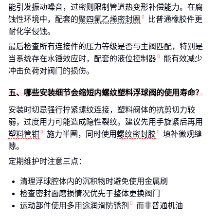
能引发振动噪音，过密则限制管道热变形补偿能力。在腐
蚀性环境中，配套的
聚四氟乙烯密封圈
比普通橡胶件更
耐化学侵蚀。
最后检查所有连接件的压力等级是否与主阀匹配，特别是
当系统存在水锤效应时，配套的
液位控制器
能有效减少
冲击负荷对阀门的损伤。
五、哪些安装细节会缩短内螺纹塑料浮球阀的使用寿命？
安装时切忌强行拧紧螺纹连接，塑料阀体的抗剪切力较
弱，过度用力可能造成隐性裂纹。建议先用手旋紧后再用
塑料管钳
施力半圈，同时使用
螺纹密封胶
填补微观缝
隙。
定期维护时注意三点：
清理浮球腔体内的沉积物时避免使用金属刷
检查密封面磨损情况优先于整体更换阀门
运动部件使用
多用途润滑防锈剂
而非普通机油