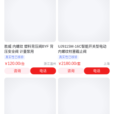
胜威 内螺纹 塑料背压阀BYF 背
UJ911SM-16C智能开关型电动
压安全阀 计量泵用
内螺纹柱塞截止阀
真实性已核验
真实性已核验
120
.00
2180
.00
￥
/台
￥
/套
浙江温州
上海
咨询
电话
咨询
电话