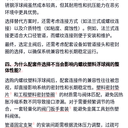
锈钢浮球阀虽然成本较高，但其耐用性和抗压能力在恶劣
环境中更具优势。
选择替代方案时，还需考虑连接方式（如法兰式或螺纹连
接）以及介质特性（如粘度、腐蚀性）。例如，法兰式连
接更适合大口径管道，而螺纹连接则便于安装和维护。
最终，选定主阀后，还需考虑配套设备如管道接头和密封
圈的选择，以确保系统兼容性和长期稳定运行。
四、为什么配套件选择不当会影响内螺纹塑料浮球阀的整
体性能？
选购内螺纹塑料浮球阀后，配套连接件的兼容性往往被忽
视，却直接影响系统的密封性和长期稳定性。
塑料密封垫
片
和
工程塑料密封垫圈
的材质需与阀体匹配，避免因热
胀冷缩系数不同导致接口渗漏。对于需要频繁调节的场
合，一套轻量化的
阀门扳手套装
能避免金属工具划伤塑
料阀体。
管道固定支架
的安装间距需根据流体压力调整，过疏可