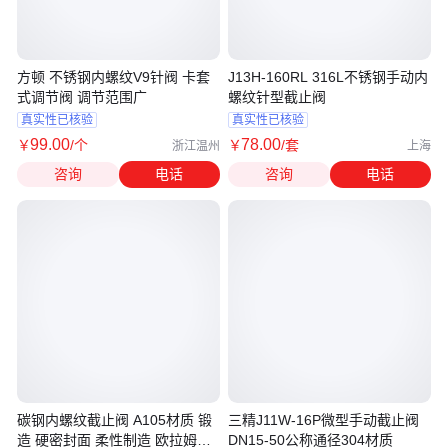
方顿 不锈钢内螺纹V9针阀 卡套
J13H-160RL 316L不锈钢手动内
式调节阀 调节范围广
螺纹针型截止阀
真实性已核验
真实性已核验
99
.00
78
.00
￥
/个
￥
/套
浙江温州
上海
咨询
电话
咨询
电话
碳钢内螺纹截止阀 A105材质 锻
三精J11W-16P微型手动截止阀
造 硬密封面 柔性制造 欧拉姆阀
DN15-50公称通径304材质