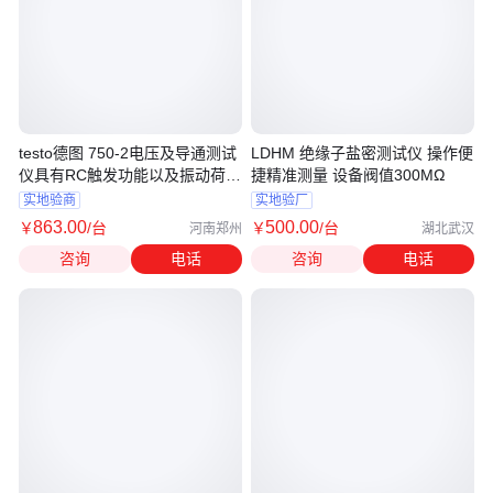
testo德图 750-2电压及导通测试
LDHM 绝缘子盐密测试仪 操作便
仪具有RC触发功能以及振动荷载
捷精准测量 设备阀值300MΩ
按钮
实地验商
实地验厂
863
.00
500
.00
￥
/台
￥
/台
河南郑州
湖北武汉
咨询
电话
咨询
电话