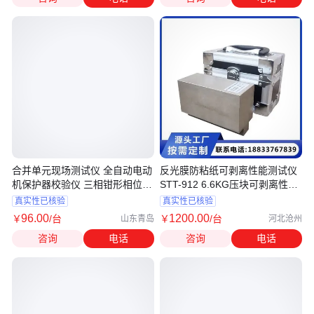
合并单元现场测试仪 全自动电动
反光膜防粘纸可剥离性能测试仪
机保护器校验仪 三相钳形相位伏
STT-912 6.6KG压块可剥离性装
安表
置
真实性已核验
真实性已核验
96
.00
1200
.00
￥
/台
￥
/台
山东青岛
河北沧州
咨询
电话
咨询
电话