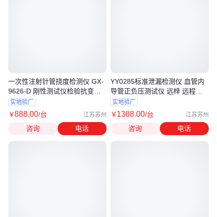
一次性注射针管挠度检测仪 GX-
YY0285标准泄漏检测仪 血管内
9626-D 刚性测试仪检验抗变形
导管正负压测试仪 远梓 远程系
远梓
统维护
实地验厂
实地验厂
888
.00
1388
.00
￥
/台
￥
/台
江苏苏州
江苏苏州
咨询
电话
咨询
电话