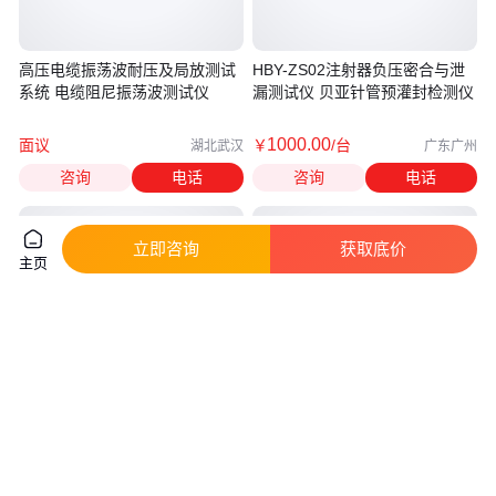
高压电缆振荡波耐压及局放测试
HBY-ZS02注射器负压密合与泄
系统 电缆阻尼振荡波测试仪
漏测试仪 贝亚针管预灌封检测仪
1000
.00
面议
￥
/台
湖北武汉
广东广州
咨询
电话
咨询
电话
立即咨询
获取底价
主页
热梯度痛觉测试仪 BIO-TGT2 显
医用注射针管刚性测试仪 GX-
示动物位置偏好区或温度偏好阈
9626-D 液晶触控显示屏 远梓检
值
测设备