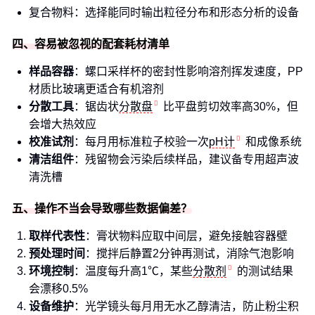
复合物料：选择能同时输出粒径分布和形态分析的设备
四、容易被忽视的配套耗材清单
样品容器
：螺口采样杯的密封性影响溶剂挥发速度，PP
材质比玻璃更适合有机溶剂
分散工具
：锯齿状
分散盘
比平盘剪切效率高30%，但
会增大热效应
校准试剂
：每月用标准粒子校验一次
pH计
和成像系统
清洁组件
：残留物会污染后续样品，建议备专用超声波
清洗槽
五、操作不当会导致哪些数据偏差？
取样代表性
：膏状物料应取中间层，避免接触容器壁
预处理时间
：搅拌后静置2分钟再测试，消除气泡影响
环境控制
：温度每升高1℃，某些
分散剂
的测试结果
会漂移0.5%
设备维护
：光学镜头每月用无水乙醇清洁，防止粉尘积