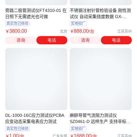
旁路二极管测试仪FT4310-01 在
不锈钢注射针管检验设备 刚性测
日照下无需遮光也可做
试仪 自动采集挠度数据 GX-
9626-D
真实性已核验
实地验厂
3800
.00
888
.00
￥
￥
/台
北京
江苏苏州
咨询
电话
咨询
电话
DL-1000-16C应力测试仪PCBA
麻醉导管气流阻力测试仪
应变动态采集电表应力测试
SZ0461-D 远梓生产 支持非标定
制
真实性已核验
实地验厂
1
.00
1688
.00
￥
/台
￥
/台
广东东莞
江苏苏州