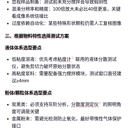
忽视样品制备：测试前未充分搅拌会导致假阴性
混淆分辨率和精度：100倍放大未必比40倍更准，关键
看成像系统信噪比
过度依赖自动化：某些特殊形状颗粒仍需人工复核图像
三、根据物料特性选择测试方案
液体体系选型要点
低粘度溶液：优先考虑
粘度计
联用的液体分散测试
仪，避免剪切力破坏原始分散状态
高粘度浆料：需要配备强力搅拌模块，测试窗口直径建
议≥4mm
粉体/颗粒体系选型要点
炭黑类：必须支持灰阶分析，
分散度测定仪
的照明角
度可调是关键
金属粉末：需避光检测防止氧化，最好带惰性气体保护
接口