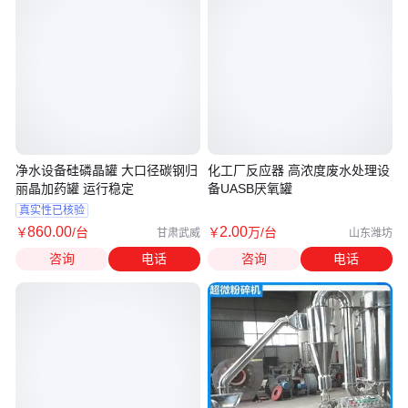
净水设备硅磷晶罐 大口径碳钢归
化工厂反应器 高浓度废水处理设
丽晶加药罐 运行稳定
备UASB厌氧罐
真实性已核验
860
.00
2
.00
￥
/台
￥
万
/台
甘肃武威
山东潍坊
咨询
电话
咨询
电话