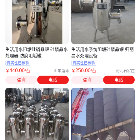
生活用水阻垢硅磷晶罐 硅磷晶水
生活用水系统阻垢硅磷晶罐 归丽
处理器 防腐阻垢罐
晶水处理设备
真实性已核验
真实性已核验
440
.00
250
.00
￥
/台
￥
/台
山东淄博
河北石家庄
咨询
电话
咨询
电话