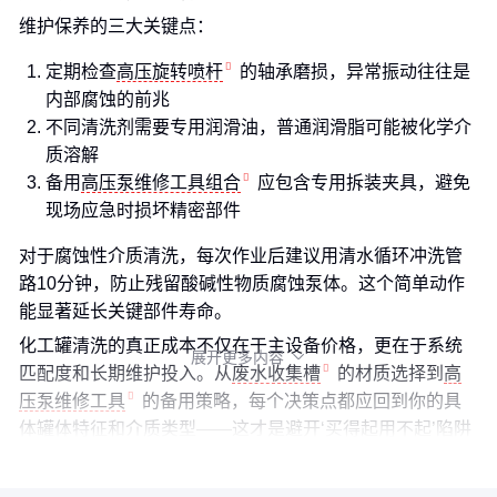
维护保养的三大关键点：
定期检查
高压旋转喷杆
的轴承磨损，异常振动往往是
内部腐蚀的前兆
不同清洗剂需要专用润滑油，普通润滑脂可能被化学介
质溶解
备用
高压泵维修工具组合
应包含专用拆装夹具，避免
现场应急时损坏精密部件
对于腐蚀性介质清洗，每次作业后建议用清水循环冲洗管
路10分钟，防止残留酸碱性物质腐蚀泵体。这个简单动作
能显著延长关键部件寿命。
化工罐清洗的真正成本不仅在于主设备价格，更在于系统
展开更多内容

匹配度和长期维护投入。从
废水收集槽
的材质选择到
高
压泵维修工具
的备用策略，每个决策点都应回到你的具
体罐体特征和介质类型——这才是避开‘买得起用不起’陷阱
的关键。