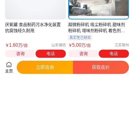
厌氧罐 食品制药污水净化装置
超微粉碎机 吸尘粉碎机 甜味剂
抗腐蚀经久耐用
粉碎机 增味剂粉碎机 着色剂粉
碎机
真实性已核验
1
.60
5
.00
￥
万
/台
￥
万
/台
山东潍坊
江苏常州
咨询
电话
咨询
电话
立即咨询
获取底价
主页
30B粉碎机 40B粉碎机 超微粉碎
气流粉碎机 900风选粉碎机 五谷
机
杂粮粉碎机 云开蜗壳粉碎机