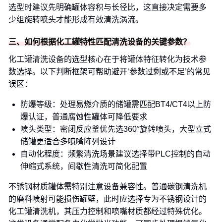
选型时建议先明确罐体容积与长径比，这直接决定需要多
少组旋转喷头才能形成有效清洗涡流。
三、如何根据化工罐特性匹配清洗设备的关键参数？
化工罐清洗设备的选型核心在于将罐体特征转化为技术参
数选择。以下判断框架可帮助避开‘参数过剩或不足’的常见
误区：
防爆等级：处理易燃介质的储罐需匹配BT4/CT4以上防
爆认证，普通腐蚀性罐体可降低要求
喷头类型：密闭反应釜优先选360°旋转喷头，大型立式
储罐更适合多喷嘴阵列设计
自动化程度：频繁清洗场景建议选择带PLC控制的自动
伸缩式系统，间歇性清洗可简化配置
不锈钢材质罐体需特别注意设备兼容性。普通碳钢清洗机
的磨料喷射可能损伤罐壁，此时应选择专为不锈钢设计的
化工罐清洗机，其压力控制和喷嘴材质都经过特殊优化。