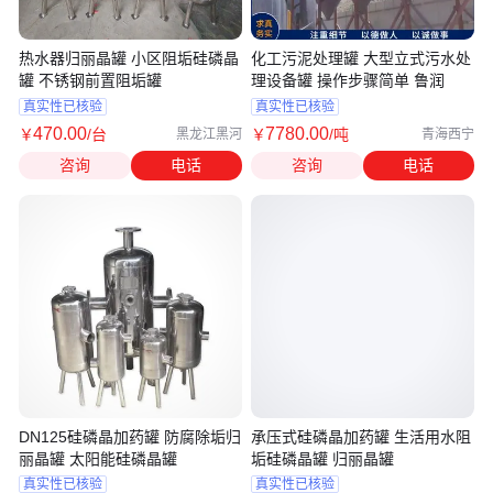
热水器归丽晶罐 小区阻垢硅磷晶
化工污泥处理罐 大型立式污水处
罐 不锈钢前置阻垢罐
理设备罐 操作步骤简单 鲁润
真实性已核验
真实性已核验
470
.00
7780
.00
￥
/台
￥
/吨
黑龙江黑河
青海西宁
咨询
电话
咨询
电话
DN125硅磷晶加药罐 防腐除垢归
承压式硅磷晶加药罐 生活用水阻
丽晶罐 太阳能硅磷晶罐
垢硅磷晶罐 归丽晶罐
真实性已核验
真实性已核验