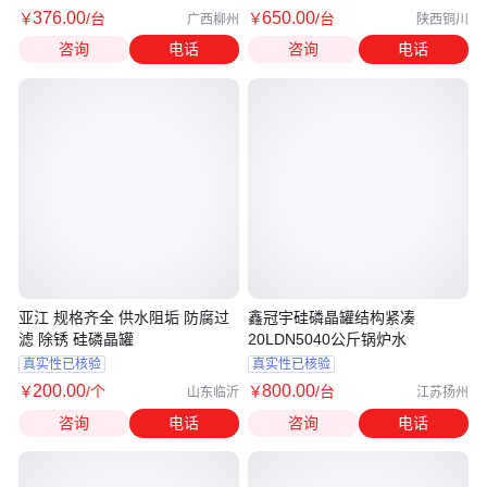
376
.00
650
.00
￥
/台
￥
/台
广西柳州
陕西铜川
咨询
电话
咨询
电话
亚江 规格齐全 供水阻垢 防腐过
鑫冠宇硅磷晶罐结构紧凑
滤 除锈 硅磷晶罐
20LDN5040公斤锅炉水
真实性已核验
真实性已核验
200
.00
800
.00
￥
/个
￥
/台
山东临沂
江苏扬州
咨询
电话
咨询
电话