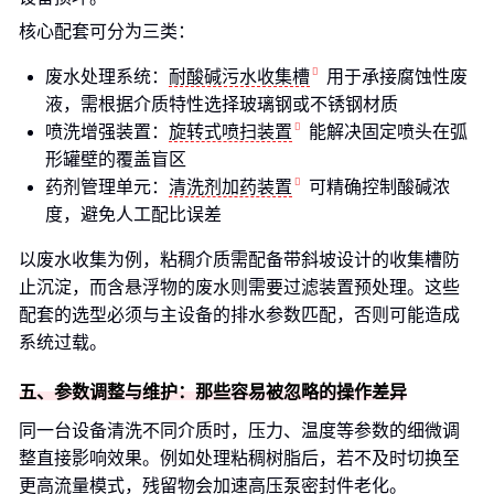
核心配套可分为三类：
废水处理系统：
耐酸碱污水收集槽
用于承接腐蚀性废
液，需根据介质特性选择玻璃钢或不锈钢材质
喷洗增强装置：
旋转式喷扫装置
能解决固定喷头在弧
形罐壁的覆盖盲区
药剂管理单元：
清洗剂加药装置
可精确控制酸碱浓
度，避免人工配比误差
以废水收集为例，粘稠介质需配备带斜坡设计的收集槽防
止沉淀，而含悬浮物的废水则需要过滤装置预处理。这些
配套的选型必须与主设备的排水参数匹配，否则可能造成
系统过载。
五、参数调整与维护：那些容易被忽略的操作差异
同一台设备清洗不同介质时，压力、温度等参数的细微调
整直接影响效果。例如处理粘稠树脂后，若不及时切换至
更高流量模式，残留物会加速高压泵密封件老化。