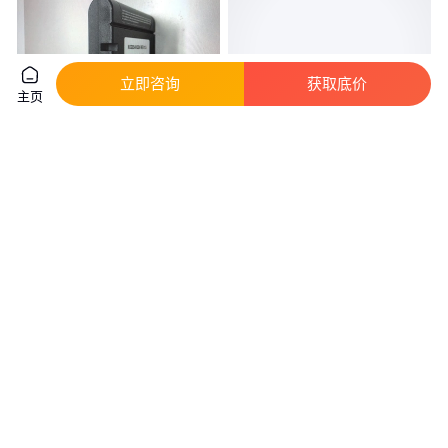
立即咨询
获取底价
主页
锂电池
利锋 384V 200Ah 结构牢固 稳定
NL2020ED22/NL2024HD22美国
性好 高压锂电池 足额容量不虚
INSPIREDENERGY
标
真实性已核验
真实性已核验
996
.00
800
.00
￥
/只
￥
/件
上海
天津
咨询
电话
咨询
电话