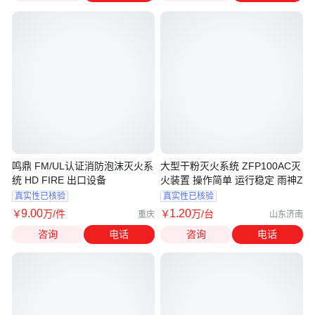
鸣鼎 FM/UL认证消防泡沫灭火系
大型干粉灭火系统 ZFP100AC灭
统 HD FIRE 出口设备
火装置 操作简单 运行稳定 雨神Z
真实性已核验
真实性已核验
9
.00
1
.20
￥
万
/件
￥
万
/台
重庆
山东济南
咨询
电话
咨询
电话