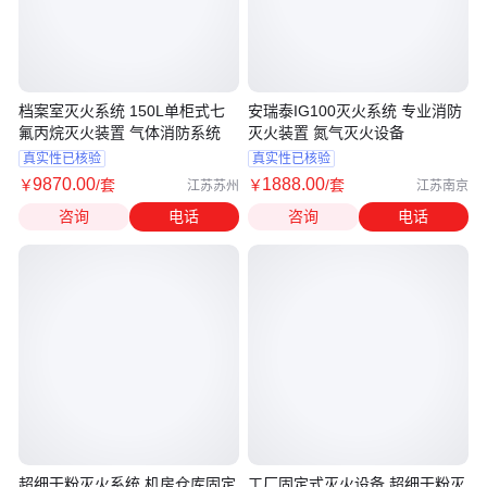
档案室灭火系统 150L单柜式七
安瑞泰IG100灭火系统 专业消防
氟丙烷灭火装置 气体消防系统
灭火装置 氮气灭火设备
真实性已核验
真实性已核验
9870
.00
1888
.00
￥
/套
￥
/套
江苏苏州
江苏南京
咨询
电话
咨询
电话
超细干粉灭火系统 机房仓库固定
工厂固定式灭火设备 超细干粉灭