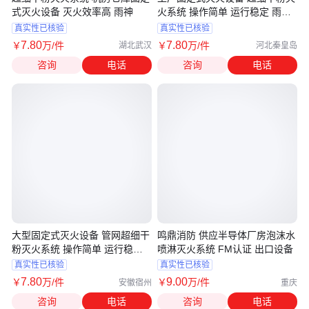
式灭火设备 灭火效率高 雨神
火系统 操作简单 运行稳定 雨神
Q
真实性已核验
真实性已核验
7
.80
7
.80
￥
万
/件
￥
万
/件
湖北武汉
河北秦皇岛
咨询
电话
咨询
电话
大型固定式灭火设备 管网超细干
鸣鼎消防 供应半导体厂房泡沫水
粉灭火系统 操作简单 运行稳定
喷淋灭火系统 FM认证 出口设备
雨神
真实性已核验
真实性已核验
7
.80
9
.00
￥
万
/件
￥
万
/件
安徽宿州
重庆
咨询
电话
咨询
电话