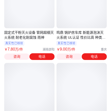
固定式干粉灭火设备 管网超细灭
鸣鼎 锅炉房车库 新能源泡沫灭
火系统 耐老化耐腐蚀 雨神
火系统 UL认证 性价比高 种类齐
全
真实性已核验
真实性已核验
7
.80
9
.00
￥
万
/件
￥
万
/件
湖南邵阳
重庆
咨询
电话
咨询
电话