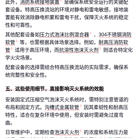
此外，
消防系统接地装置
是确保系统安全运行的关键配
套设备。特高压换流站的环境对静电和雷电敏感，接地装
置能有效消除静电积累和雷电干扰，保障灭火系统的稳定
性和可靠性。
其他配套设备如
压力式泡沫比例混合器
、
304不锈钢消防
软管
等，也需根据具体场景选择。例如，
耐高压消防软
管
适用于高压环境，而
抗溶性泡沫灭火剂
则适合特定化
学火灾场景。
配套设备的选择需结合特高压换流站的实际需求，确保系
统完整性和安全性。
五、这些使用细节，直接影响灭火系统的效能
安装固定式压缩空气泡沫灭火系统时，需特别注意管道的
布局和固定方式。
沟槽式金属软管
因其柔韧性和耐高压
特性，适合在复杂环境中使用，但安装时需避免过度弯
曲。
日常维护中，定期检查
泡沫灭火剂
的浓度和系统压力是