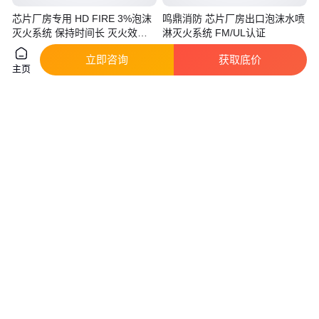
芯片厂房专用 HD FIRE 3%泡沫
鸣鼎消防 芯片厂房出口泡沫水喷
灭火系统 保持时间长 灭火效果
淋灭火系统 FM/UL认证
好
真实性已核验
真实性已核验
立即咨询
获取底价
9
.00
9
.00
￥
万
/件
￥
万
/件
重庆
重庆
主页
咨询
电话
咨询
电话
35kv配电房无管网七氟丙烷灭火
灭火器材盾构机灭火 专业分析
系统 消防验收通过率99.9% 念海
实力雄厚 操作便捷
实地验厂
真实性已核验
9870
.00
1
.20
￥
/套
￥
万
/台
江苏苏州
上海