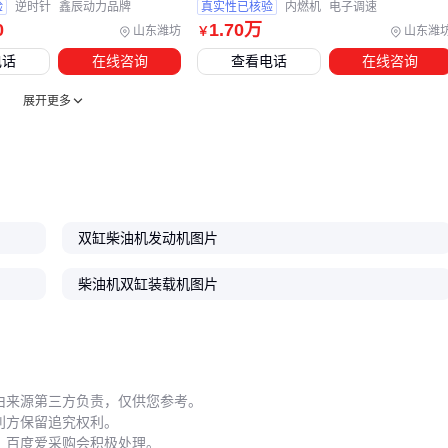
验
逆时针
鑫辰动力品牌
真实性已核验
内燃机
电子调速
磨合期管理
：新机前50小时需限制在80%负荷内，每10小时
0
1
.70
万
山东潍坊
山东潍
￥
检查紧固件
电话
在线咨询
查看电话
在线咨询
油品选择
：CH-4级以上机油才能满足四冲程
双缸柴油机
的
润滑需求
展开更多
故障预判
：排烟颜色发白提示可能冷却液渗入燃烧室，需立
即停机检修
工具准备
：专用
柴油机维修工具
能避免拆卸时的二次损伤
关键结论
：预防性维护的成本只有大修费用的1/5 💡
双缸柴油机发动机图片
选择
双缸柴油机
的本质是匹配"动力需求-使用环境-维护能
柴油机双缸装载机图片
力"三角关系。农业用户应重点考察扭矩曲线是否匹配农具特
性，工业用户则需要关注设备的持续工作稳定性。记住：配套
件质量和日常维护纪律，往往比主机参数更能决定总拥有成
本。
由来源第三方负责，仅供您参考。
利方保留追究权利。
，百度爱采购会积极处理。