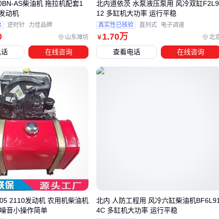
00BN-AS柴油机 拖拉机配套1
北内道依茨 水泵液压泵用 风冷双缸F2L
缸发动机
12 多缸机大功率 运行平稳
四、买了双缸柴油机，这些配件你准备好了吗
验
逆时针
力佳品牌
真实性已核验
直列式
电子调速
0
1
.70
万
采购主机只是开始，这些配套件直接影响使用体验：
山东潍坊
北
￥
电话
在线咨询
查看电话
在线咨询
传动系统
：
柴油机皮带
的耐油性决定更换频率，农用场景
建议选加厚型
冷却维护
：寒区作业必须换用-35℃冰点的
柴油机冷却液
，
普通防冻液会结冰
电力支持
：电启动机型要匹配大容量
柴油机蓄电池
，冷启
动电流需达标
关键结论
：配套件的品质差距会在三个月后开始显现性能分化
🔧
五、双缸柴油机日常维护，这些细节不能忽视
05 2110发动机 农用机柴油机
北内 人防工程用 风冷六缸柴油机BF6L9
设备寿命80%取决于日常维护质量：
力噪音小操作简单
4C 多缸机大功率 运行平稳