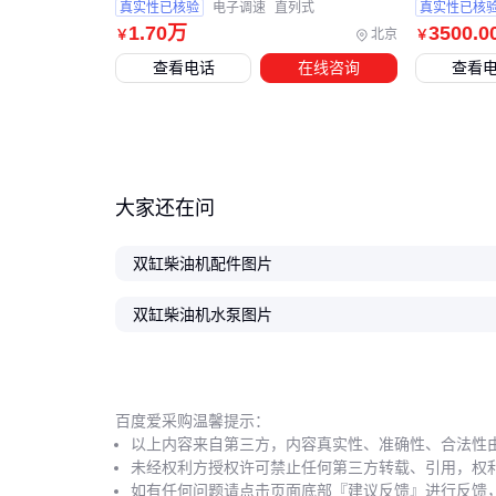
真实性已核验
电子调速
直列式
真实性已核
1
.70
万
3500
.0
北京
￥
￥
查看电话
在线咨询
查看
大家还在问
双缸柴油机配件图片
双缸柴油机水泵图片
百度爱采购温馨提示：
以上内容来自第三方，内容真实性、准确性、合法性
未经权利方授权许可禁止任何第三方转载、引用，权
如有任何问题请点击页面底部『建议反馈』进行反馈