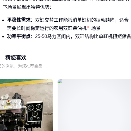
下场景展现出独特优势：
平稳性需求
：双缸交替工作能抵消单缸机的振动缺陷，适合
需要长时间稳定运行的
农用双缸柴油机
场景
功率平衡点
：25-50马力区间内，双缸结构比单缸机扭矩储
更足，又比三缸机维护成本低
空间适应性
：紧凑的缸体布局使其能安装在
拖拉机双缸柴油
猜您喜欢
机
等空间受限的设备上
您的浏览，为您推荐商品
当前市场上主流水冷机型普遍采用四冲程设计，像这款配置就
兼顾了可靠性和经济性：
关键结论
：选双缸柴油机本质上是在找动力平稳性和维护便利
性的最佳平衡点 ⚙️
二、双缸与单缸、三缸柴油机的本质区别
动力单元的缸数选择不是简单叠加，而是工作特性的根本差