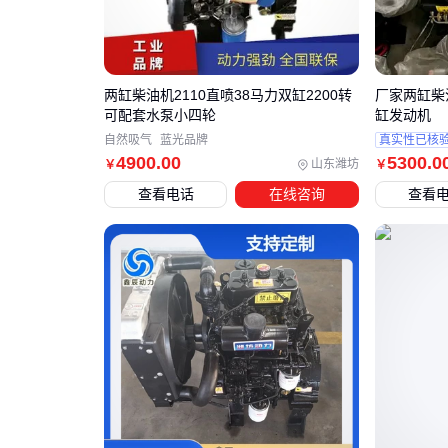
两缸柴油机2110直喷38马力双缸2200转
厂家两缸柴油
可配套水泵小四轮
缸发动机
自然吸气
蓝光品牌
真实性已核
4900
.00
5300
.0
山东潍坊
￥
￥
查看电话
在线咨询
查看