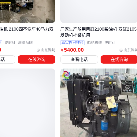
异：
单缸柴油机
结构简单，但低速扭矩不足且振动明显，适合间
歇性作业
机 2100四不像车40马力双
厂家生产船用两缸2100柴油机 双缸2105
三缸柴油机
虽然动力更平顺，但燃油系统复杂度成倍增加，
发动机挂桨机用
验
逆时针
潍柴品牌
真实性已核验
船舶机械
逆时针
维护成本较高
0
5400
.00
山东潍坊
山东潍
￥
船用双缸柴油机
这类特殊场景需要特别注意：水冷系统必须
电话
在线咨询
查看电话
在线咨询
能应对高盐雾环境
实际测试表明，双缸机在2200转/分左右转速时，油耗曲线会
现最佳经济点。这也是多数
工业双缸柴油机
将标定转速设在
此区间的原因。
关键结论
：缸数差异直接决定了设备的振动特性、燃油经济性
和维护周期 📊
三、根据使用场景，哪种双缸柴油机更适合你