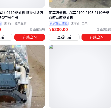
农业作业场景
丘陵地带作业
：选择扭矩储备充足的2110/2115型号，搭配
马力2110柴油机 拖拉机改装
铲车装载机小吊车2100 2105 2110全柴
05G带离合器
双缸两缸柴油机
液压自卸功能
验
逆时针
潍柴品牌
真实性已核验
逆时针
全柴
固定场所使用
：优先考虑
农用双缸柴油机
的水冷机型，持
0
5200
.00
山东潍坊
山东潍
￥
续工作不易过热
电话
在线咨询
查看电话
在线咨询
配套农机具
：注意输出轴旋向是否匹配，逆时针机型更通用
工业动力场景
空压机/发电机
：选用标定转速2200rpm的
静音双缸柴油机
，降低噪音污染
矿山设备
：需要强化冷却系统，建议选择散热面积增加30%
的专用机型
船舶辅助动力
：必须配备防腐涂层和海水泵，普通
船用双缸
柴油机
无法直接替换
关键结论
：选错应用场景会导致设备寿命缩短40%以上 ⚠️