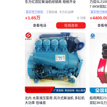
东方红双缸柴油机经销商 规格齐全
力佳SL21
7.6KW双
真实性已核验
工程机械
东方红品牌
真实性已核
1
.65
万
4400
.0
河南
￥
￥
查看电话
在线咨询
查看
北内 水泵液压泵用 风冷式柴油机 多缸机
船用两缸21
大功率 低噪音
双缸38马