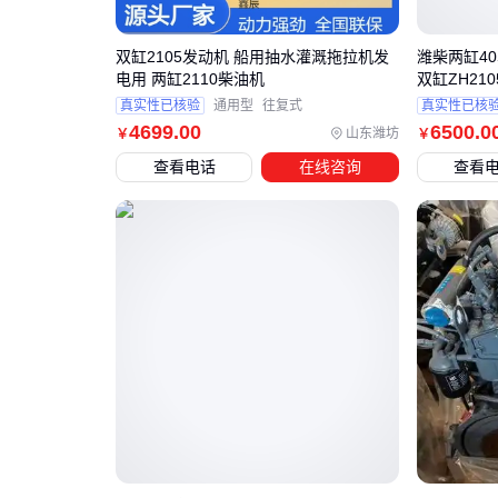
双缸2105发动机 船用抽水灌溉拖拉机发
潍柴两缸40
电用 两缸2110柴油机
双缸ZH21
真实性已核验
通用型
往复式
真实性已核
4699
.00
6500
.0
山东潍坊
￥
￥
查看电话
在线咨询
查看