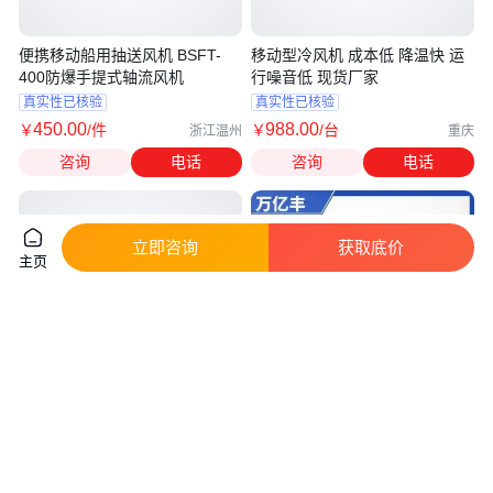
便携移动船用抽送风机 BSFT-
移动型冷风机 成本低 降温快 运
400防爆手提式轴流风机
行噪音低 现货厂家
真实性已核验
真实性已核验
450
.00
988
.00
￥
/件
￥
/台
浙江温州
重庆
咨询
电话
咨询
电话
立即咨询
获取底价
主页
大峡谷制冷DXG-F030T离心式冷
万亿丰 厂家供应 移动冷气机 超
风机，供冷量高达900000W
大风量 快速降温