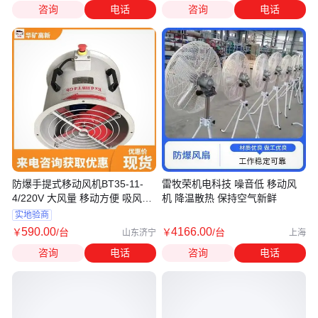
咨询
电话
咨询
电话
防爆手提式移动风机BT35-11-
雷牧荣机电科技 噪音低 移动风
4/220V 大风量 移动方便 吸风力
机 降温散热 保持空气新鲜
强
实地验商
590
.00
4166
.00
￥
/台
￥
/台
山东济宁
上海
咨询
电话
咨询
电话