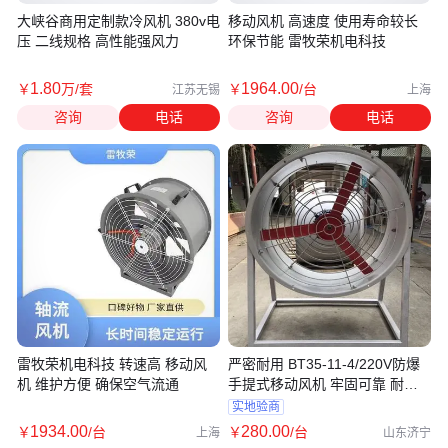
大峡谷商用定制款冷风机 380v电
移动风机 高速度 使用寿命较长
压 二线规格 高性能强风力
环保节能 雷牧荣机电科技
1
.80
1964
.00
￥
万
/套
￥
/台
江苏无锡
上海
咨询
电话
咨询
电话
雷牧荣机电科技 转速高 移动风
严密耐用 BT35-11-4/220V防爆
机 维护方便 确保空气流通
手提式移动风机 牢固可靠 耐磨
损
实地验商
1934
.00
280
.00
￥
/台
￥
/台
上海
山东济宁