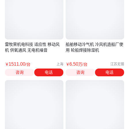
雷牧荣机电科技 适应性 移动风
船舶移动冷气机 冷风机造船厂使
机 供氧通风 无电机噪音
用 轮船焊接除湿机
1511
.00
6
.50
￥
/台
￥
万
/台
上海
江苏无锡
咨询
电话
咨询
电话