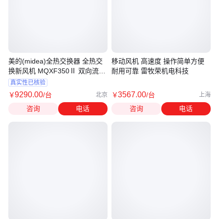
美的(midea)全热交换器 全热交
移动风机 高速度 操作简单方便
换新风机 MQXF350Ⅱ 双向流除
耐用可靠 雷牧荣机电科技
霾机
真实性已核验
9290
.00
3567
.00
￥
/台
￥
/台
北京
上海
咨询
电话
咨询
电话