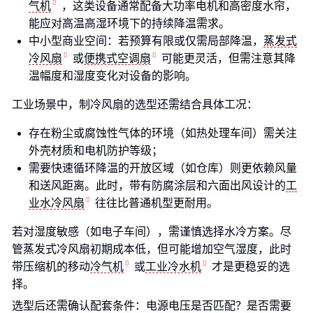
气机
，这类设备通常配备大功率电机和高密度水帘，
能应对高温高湿环境下的持续降温需求。
中小型商业空间：若预算有限或仅需局部降温，
蒸发式
冷风扇
或
便携式空调扇
可能更灵活，但需注意其降
温幅度和湿度变化对设备的影响。
工业场景中，制冷风扇的选型还需结合具体工况：
存在粉尘或腐蚀性气体的环境（如热处理车间）需关注
外壳材质和电机防护等级；
需要快速循环降温的开放区域（如仓库）则更依赖风量
和送风距离。此时，带有防腐涂层和六面出风设计的
工
业水冷风扇
往往比普通机型更耐用。
若对湿度敏感（如电子车间），需谨慎选择水冷方案。尽
管蒸发式冷风扇初期成本低，但可能增加空气湿度，此时
带压缩机的移动
冷气机
或
工业冷水机
才是更稳妥的选
择。
选型后还需确认配套条件：电源电压是否匹配？是否需要