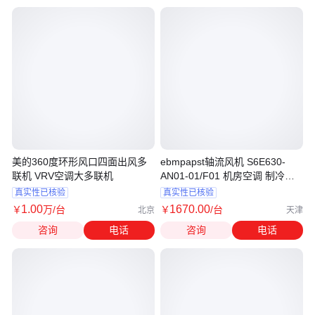
美的360度环形风口四面出风多
ebmpapst轴流风机 S6E630-
联机 VRV空调大多联机
AN01-01/F01 机房空调 制冷设
备风扇
真实性已核验
真实性已核验
1
.00
1670
.00
￥
万
/台
￥
/台
北京
天津
咨询
电话
咨询
电话