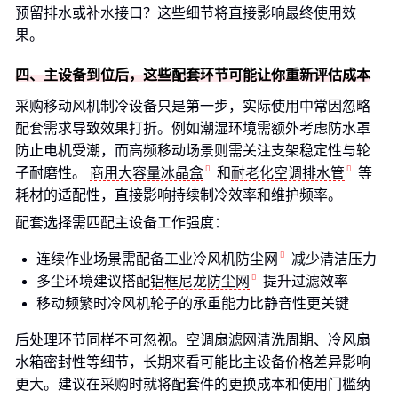
预留排水或补水接口？这些细节将直接影响最终使用效
果。
四、主设备到位后，这些配套环节可能让你重新评估成本
采购移动风机制冷设备只是第一步，实际使用中常因忽略
配套需求导致效果打折。例如潮湿环境需额外考虑防水罩
防止电机受潮，而高频移动场景则需关注支架稳定性与轮
子耐磨性。
商用大容量冰晶盒
和
耐老化空调排水管
等
耗材的适配性，直接影响持续制冷效率和维护频率。
配套选择需匹配主设备工作强度：
连续作业场景需配备
工业冷风机防尘网
减少清洁压力
多尘环境建议搭配
铝框尼龙防尘网
提升过滤效率
移动频繁时冷风机轮子的承重能力比静音性更关键
后处理环节同样不可忽视。空调扇滤网清洗周期、冷风扇
水箱密封性等细节，长期来看可能比主设备价格差异影响
更大。建议在采购时就将配套件的更换成本和使用门槛纳