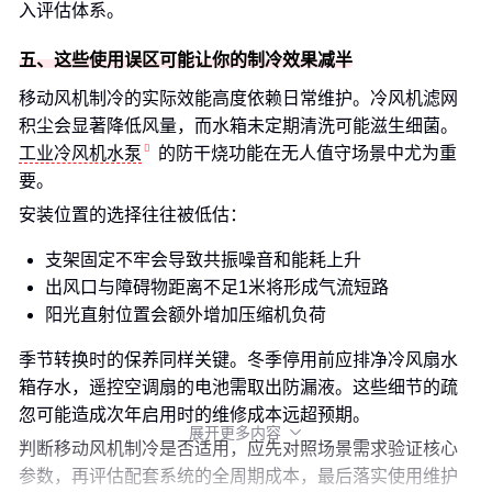
入评估体系。
五、这些使用误区可能让你的制冷效果减半
移动风机制冷的实际效能高度依赖日常维护。冷风机滤网
积尘会显著降低风量，而水箱未定期清洗可能滋生细菌。
工业冷风机水泵
的防干烧功能在无人值守场景中尤为重
要。
安装位置的选择往往被低估：
支架固定不牢会导致共振噪音和能耗上升
出风口与障碍物距离不足1米将形成气流短路
阳光直射位置会额外增加压缩机负荷
季节转换时的保养同样关键。冬季停用前应排净冷风扇水
箱存水，遥控空调扇的电池需取出防漏液。这些细节的疏
忽可能造成次年启用时的维修成本远超预期。
展开更多内容

判断移动风机制冷是否适用，应先对照场景需求验证核心
参数，再评估配套系统的全周期成本，最后落实使用维护