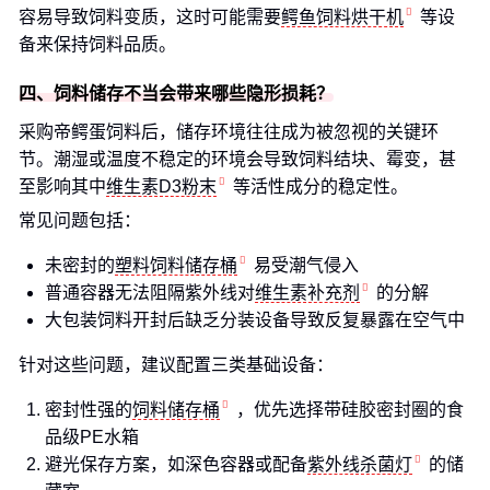
容易导致饲料变质，这时可能需要
鳄鱼饲料烘干机
等设
备来保持饲料品质。
四、饲料储存不当会带来哪些隐形损耗？
采购帝鳄蛋饲料后，储存环境往往成为被忽视的关键环
节。潮湿或温度不稳定的环境会导致饲料结块、霉变，甚
至影响其中
维生素D3粉末
等活性成分的稳定性。
常见问题包括：
未密封的
塑料饲料储存桶
易受潮气侵入
普通容器无法阻隔紫外线对
维生素补充剂
的分解
大包装饲料开封后缺乏分装设备导致反复暴露在空气中
针对这些问题，建议配置三类基础设备：
密封性强的
饲料储存桶
，优先选择带硅胶密封圈的食
品级PE水箱
避光保存方案，如深色容器或配备
紫外线杀菌灯
的储