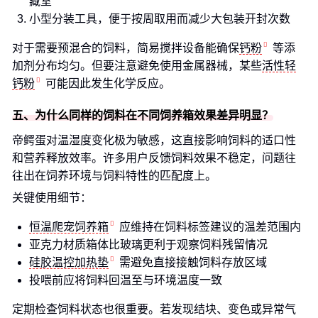
藏室
小型分装工具，便于按周取用而减少大包装开封次数
对于需要预混合的饲料，简易搅拌设备能确保
钙粉
等添
加剂分布均匀。但要注意避免使用金属器械，某些
活性轻
钙粉
可能因此发生化学反应。
五、为什么同样的饲料在不同饲养箱效果差异明显？
帝鳄蛋对温湿度变化极为敏感，这直接影响饲料的适口性
和营养释放效率。许多用户反馈饲料效果不稳定，问题往
往出在饲养环境与饲料特性的匹配度上。
关键使用细节：
恒温爬宠饲养箱
应维持在饲料标签建议的温差范围内
亚克力材质箱体比玻璃更利于观察饲料残留情况
硅胶温控加热垫
需避免直接接触饲料存放区域
投喂前应将饲料回温至与环境温度一致
定期检查饲料状态也很重要。若发现结块、变色或异常气