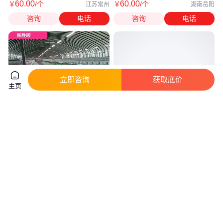
60
.00
60
.00
￥
/个
￥
/个
江苏常州
湖南岳阳
咨询
电话
咨询
电话
立即咨询
获取底价
主页
全自动繁育笼 宠物兔笼 源头工
冠彩巨龙王锦鲤鱼食饲料螺旋藻
厂 24笼位 新胜顺畜牧设备
增色增体增肥爆身不浑水锦鲤金
鱼粮
真实性已核验
68
.00
101
.00
￥
/个
￥
/件
山东青岛
河南
咨询
电话
咨询
电话