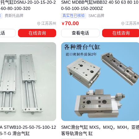
性。
气弹簧安装工具
可以帮助精准调整支撑杆位置，避免安
气缸DSNU-20-10-15-20-2
SMC MDBB气缸MBB32 40 50 63 80 10
-60-80-100-320
0-50-100-150-200DZ
装不当导致的支撑力不均问题。
验
费斯托品牌
真实性已核验
SMC品牌
安全防护装备同样不可忽视。操作时应佩戴
护目镜
，防止安
70
.00
江苏苏州
江苏苏
￥
装过程中可能产生的金属碎屑或高压气体伤害眼睛。
电话
在线咨询
查看电话
在线咨询
根据实际使用环境，可能还需要考虑其他配套设备。例如在潮
湿环境中，建议使用防锈
润滑脂
；在高温环境下，则需要选
择耐高温的
阻尼油
。
五、气缸支撑杆安装维护容易被忽视的5个细节
安装气缸支撑杆时，首先要确保安装面的平整度和清洁度。任
何微小的不平整都可能导致支撑力分布不均，长期使用后可能
造成设备变形或支撑失效。
定期检查是确保支撑系统长期稳定运行的关键：
每月检查一次固定螺栓的紧固状态
STWB10-25-50-75-100-12
SMC滑台气缸 MXS，MXQ，MXH，亚
5-S-T-G 滑台气缸
客导轨滑台气 缸
每季度检查密封圈的磨损情况