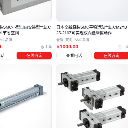
三、如何根据实际需求选择气缸支撑杆？
选择气缸支撑杆时，首先要明确应用场景和负载需求。不同场
景对支撑杆的性能要求差异明显：
装SMC小型自由安装型气缸C
日本全新原装SMC平稳运动气缸CM2YB
DM 节省空间
25-210Z可实现双向低摩擦动作
轻型家具（如柜门、梳妆台）需要静音缓冲和频繁开合，适
SMC品牌
全新
双向
SMC品牌
0
1000
.00
上海
上
合选用
阻尼支撑杆
￥
工业设备（如机床护罩、控制柜）对稳定性和耐用性要求更
电话
在线咨询
查看电话
在线咨询
高，
气动支撑器
更能承受长期高压
应急救援等特殊场景则需要兼顾便携性和快速响应能力
当标准气缸支撑杆无法满足特殊需求时，可考虑定制化方案。
例如需要适应非标安装空间或极端环境时，带铣扁头设计的阻
尼支撑杆或耐高压气动支撑器往往能更好解决问题。但要注意
定制产品通常需要更长的交付周期。
最后还需关注配套接口的兼容性。螺纹连接的气动支撑器适合
工业设备标准化安装，而带快拆接头的阻尼支撑杆则更方便家