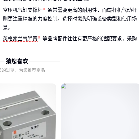
空压机气缸支撑杆
通常需要更高的耐用性，而螺杆机气动杆
则更注重精准的力度控制。选择时需先明确设备类型和使用场
景。
英格索兰气弹簧
等品牌配件往往有更严格的适配要求，采购
时需核对设备型号和接口规格。
猜您喜欢
二、选型时容易被忽略的关键因素
您的浏览，为您推荐商品
支撑力不是唯一考量，还需关注行程长度、响应速度和环境适
应性。在振动较大的设备上，过快的响应速度反而可能影响稳
定性。
密封性能直接影响使用寿命。潮湿或多尘环境中，要特别关注
支撑杆的防尘防水设计。
安装空间往往被低估。在更换现有支撑杆时，务必测量清楚可
用空间，避免采购后无法安装。