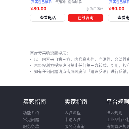
真实性已核验
气缓冲
滑动轴承
真实性已核
80
.00
60
.00
浙江温州
￥
￥
查看电话
在线咨询
查看
百度爱采购温馨提示：
以上内容来自第三方，内容真实性、准确性、合法性
未经权利方授权许可禁止任何第三方转载、引用，权
如有任何问题请点击页面底部『建议反馈』进行反馈
买家指南
卖家指南
平台规
功能介绍
入驻流程
准入规则
常见问题
申请入驻
工业品行业
服务条款
服务商查询
违规管理规