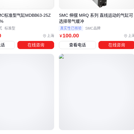
具维修更换。选型时建议先确认现有设备的接口类型，避免采
购后无法直接安装。
C标准型气缸MDBB63-25Z
SMC 伸摆 MRQ 系列 直线运动的气缸可
%
选择带气缓冲
式
标准型
真实性已核验
SMC品牌
四、气缸支撑杆配套设备如何选？这些配件可能比主设
0
100
.00
上海
上
￥
备更重要
电话
在线咨询
查看电话
在线咨询
气缸支撑杆的安装和使用往往需要配套设备和配件的支持，这
些看似次要的部件实际上直接影响支撑系统的稳定性和安全
性。
固定螺栓：确保支撑杆与设备连接牢固，避免松动导致支撑
失效
气压调节阀
：用于调节气缸内部压力，适应不同负载需求
防尘密封圈
：防止灰尘和杂质进入气缸内部，延长使用寿
命
在安装过程中，专业的安装工具能显著提高工作效率和安全