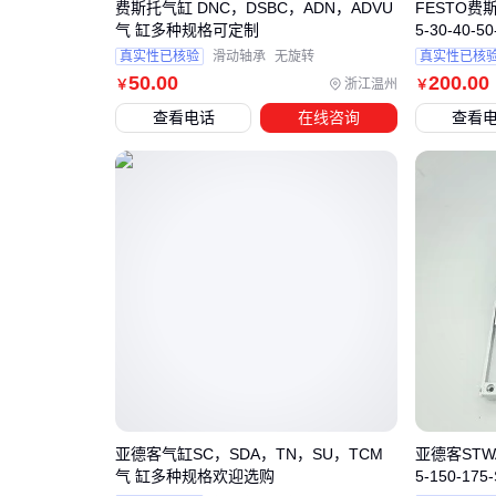
费斯托气缸 DNC，DSBC，ADN，ADVU
FESTO费斯托
气 缸多种规格可定制
5-30-40-50
真实性已核验
滑动轴承
无旋转
真实性已核
50
.00
200
.00
浙江温州
￥
￥
查看电话
在线咨询
查看
亚德客气缸SC，SDA，TN，SU，TCM
亚德客STWA 
气 缸多种规格欢迎选购
5-150-17