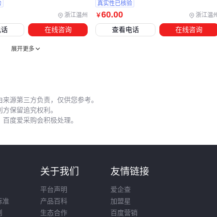
验
真实性已核验
每半年检查一次气压调节阀的工作状态
60
.00
浙江温州
浙江温
￥
使用过程中要注意观察支撑杆的运动状态。如果发现运动不顺
电话
在线咨询
查看电话
在线咨询
畅或有异常噪音，可能是内部润滑不足或密封件损坏，应及时
展开更多
处理。
在维护时，选择合适的阻尼油非常重要。
高粘度阻尼脂
可以
提供更稳定的缓冲效果，但也会增加运动阻力，需要根据实际
由来源第三方负责，仅供您参考。
使用需求平衡选择。
利方保留追究权利。
选择气缸支撑杆不仅要考虑主设备参数，配套设备的质量和安
，百度爱采购会积极处理。
装维护的规范性同样重要。建议根据实际使用环境、负载要求
和维护条件，综合考虑支撑杆类型、配套配件和安全防护装备
的选择，才能确保支撑系统的长期稳定运行。
则
关于我们
友情链接
平台声明
爱企查
标准
产品百科
加盟星
则
生态合作
百度营销