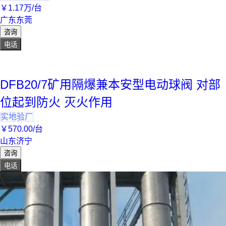
￥
1
.17
万
/台
广东东莞
咨询
电话
DFB20/7矿用隔爆兼本安型电动球阀 对部
位起到防火 灭火作用
实地验厂
￥
570
.00
/台
山东济宁
咨询
电话