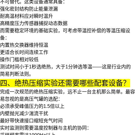
不可替代。这类设备通常具备：
强化密封结构防止能量泄漏
耐高温材料应对瞬时温升
高精度压力传感器捕捉动态数据
而需要稳定环境的基础实验，可考虑带温控补偿的等温压缩设
备：
内置热交换器维持恒温
更适合长时间连续工作
操作门槛相对较低
测试时间小于1秒选绝热，大于1分钟选等温
——这是行业内的
简易判断法则。
四、绝热压缩实验还需要哪些配套设备？
完成一次规范的绝热压缩实验，远不止一台主机那么简单。最容
易忽视的是
高压气罐
的选配：
必须承受峰值压力的1.5倍以上
内壁抛光减少湍流干扰
最好带快速接口缩短充气时间
实时监测则需要
温度控制器
与主机的协同：