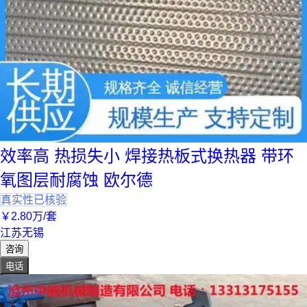
效率高 热损失小 焊接热板式换热器 带环
氧图层耐腐蚀 欧尔德
真实性已核验
￥
2
.80
万
/套
江苏无锡
咨询
电话