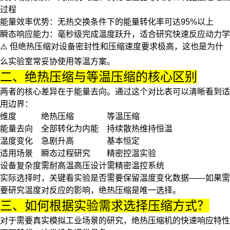
过程
能量效率优势
：无热交换条件下的能量转化率可达95%以上
瞬态响应能力
：毫秒级完成温度跃升，适合研究快速反应动力学
⚠️ 但绝热压缩对设备密封性和压缩速度要求极高，这也是为什
么实验室常妥协使用等温方案。
二、绝热压缩与等温压缩的核心区别
两者的核心差异在于能量去向。通过这个对比表可以清晰看到适
用边界：
维度
绝热压缩
等温压缩
能量去向
全部转化为内能
持续散热维持恒温
温度变化
急剧升高
基本恒定
适用场景
瞬态过程研究
精密控温实验
设备复杂度
需耐高温高压设计
需精密温控系统
实际选择时，关键看实验是否需要保留温度变化数据
——如果需
要研究温度对反应的影响，绝热压缩是唯一选择。
三、如何根据实验需求选择压缩方式？
对于需要真实模拟工业场景的研究，
绝热压缩机
的快速响应特性