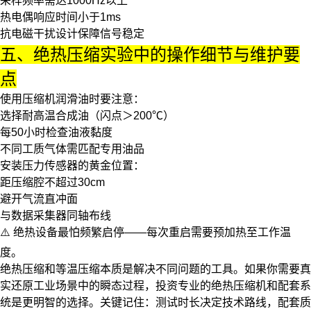
采样频率需达1000Hz以上
热电偶响应时间小于1ms
抗电磁干扰设计保障信号稳定
五、绝热压缩实验中的操作细节与维护要
点
使用
压缩机润滑油
时要注意：
选择耐高温合成油（闪点＞200℃）
每50小时检查油液黏度
不同工质气体需匹配专用油品
安装
压力传感器
的黄金位置：
距压缩腔不超过30cm
避开气流直冲面
与数据采集器同轴布线
⚠️ 绝热设备最怕频繁启停——每次重启需要预加热至工作温
度。
绝热压缩和等温压缩本质是解决不同问题的工具。如果你需要真
实还原工业场景中的瞬态过程，投资专业的绝热压缩机和配套系
统是更明智的选择。关键记住：测试时长决定技术路线，配套质