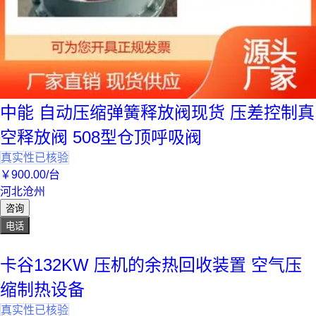
中能 自动压缩弹簧释放阀现货 压差控制真
空释放阀 508型仓顶呼吸阀
真实性已核验
￥
900
.00
/台
河北沧州
咨询
电话
卡谷132KW 压机的余热回收装置 空气压
缩制热设备
真实性已核验