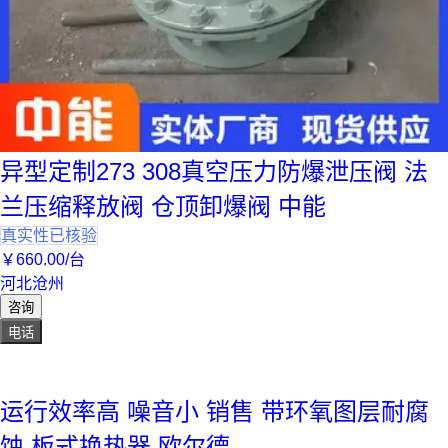
异型定制273 308真空压力防爆泄压阀 法
兰压缩释放阀 仓顶卸爆阀 中能
真实性已核验
￥
660
.00
/台
河北沧州
咨询
电话
运行效率高 噪音小 销售 带环氧图层耐腐
蚀 板式换热器 欧尔德