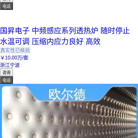
电话
国昇电子 中频感应系列透热炉 随时停止
水温可调 压缩内应力良好 高效
真实性已核验
￥
10
.00
万
/套
浙江宁波
咨询
电话