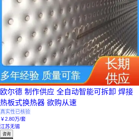
欧尔德 制作供应 全自动智能可拆卸 焊接
热板式换热器 欲购从速
真实性已核验
￥
2
.80
万
/套
江苏无锡
咨询