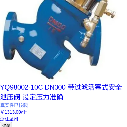
YQ98002-10C DN300 带过滤活塞式安全
泄压阀 设定压力准确
真实性已核验
￥
1313
.00
/个
浙江温州
咨询