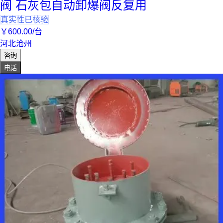
阀 石灰包自动卸爆阀反复用
真实性已核验
￥
600
.00
/台
河北沧州
咨询
电话