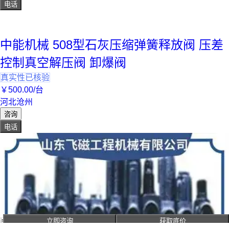
电话
中能机械 508型石灰压缩弹簧释放阀 压差
控制真空解压阀 卸爆阀
真实性已核验
￥
500
.00
/台
河北沧州
咨询
电话
立即咨询
获取底价
主页