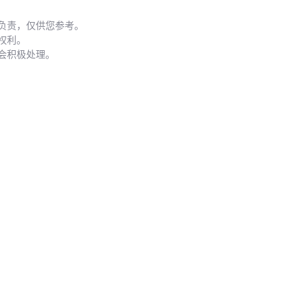
完成主材采购后，这些配套环节直接影响最终效果：
连接系统
负责，仅供您参考。
膜结构连接件
的E型锁要匹配膜材厚度，塑料材质需满足-30℃低温韧性
权利。
会积极处理。
支撑结构
膜结构钢索
的预张力设计很关键，Q235钢索直径通常不小于8mm
边缘处理
膜材专用胶水要同时具备粘结强度和弹性，避免应力集中导致撕裂
关键结论
：配套件质量决定结构安全边际，别在最后环节掉链子 🔗
五、建筑膜材的使用和维护要点
施工和运维阶段最易被忽视的三件事：
裁剪预留
膜材热胀冷缩系数约0.1%/℃，安装时要留足伸缩余量
清洁周期
每年至少两次专业清洗，使用中性清洁剂避免损伤
膜材抗UV涂层
损伤修复
小面积破损可用专用修补带，超过5cm裂缝需整片更换
关键结论
：预防性维护成本远低于事后维修，建立定期检查制度 📅