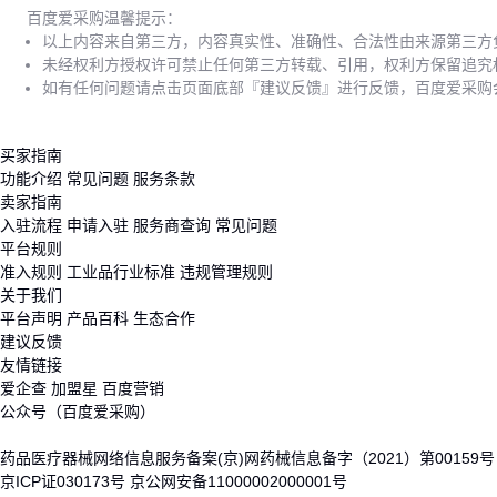
百度爱采购温馨提示：
以上内容来自第三方，内容真实性、准确性、合法性由来源第三方
未经权利方授权许可禁止任何第三方转载、引用，权利方保留追究
如有任何问题请点击页面底部『建议反馈』进行反馈，百度爱采购
买家指南
功能介绍
常见问题
服务条款
卖家指南
入驻流程
申请入驻
服务商查询
常见问题
平台规则
准入规则
工业品行业标准
违规管理规则
关于我们
平台声明
产品百科
生态合作
建议反馈
友情链接
爱企查
加盟星
百度营销
公众号（百度爱采购）
药品医疗器械网络信息服务备案(京)网药械信息备字（2021）第00159号
京ICP证030173号
京公网安备11000002000001号