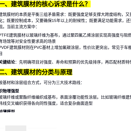
一、建筑膜材的核心诉求是什么？
建筑膜材的本质是平衡三组矛盾需求：既要强度足够支撑大跨度结构，又
化；既要控制成本，又要确保15年以上的耐候性；既要满足功能需求，还
现。当前主流方案中：
PTFE建筑膜材
以玻璃纤维为基布，通过聚四氟乙烯涂层实现高强度与阻
育场馆等对安全性要求高的场景
PVDF建筑膜材
则在PVC基材上增加氟碳涂层，性价比更突出，常见于车
目
关键结论
：先明确项目对强度、寿命和预算的优先级排序，再匹配材质特性
二、建筑膜材的分类与原理
按基材和涂层组合方式，可分为三大技术路线：
织物增强型
玻璃纤维或聚酯纤维编织成基布，表面涂覆功能性涂层。比如
玻璃纤维建
纬线交叉编织获得各向同性强度，适合复杂曲面造型
纯薄膜型
以
ETFE建筑膜材
为代表，直接由氟树脂挤压成膜。透光率可达92%，但
系统配合使用