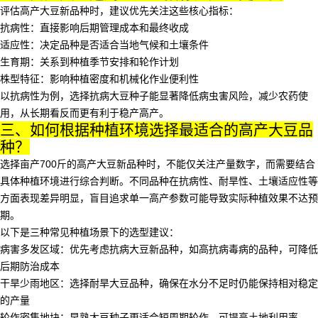
评估高产大豆新品种时，建议优先关注这些核心指标：
抗病性：直接影响后期管理成本和最终收成
适应性：决定品种是否适合当地气候和土壤条件
生育期：关系到种植季节安排和轮作计划
株型特征：影响种植密度和机械化作业便利性
以抗病性为例，选择
抗病大豆种子
能显著降低病虫害风险，减少农药使
用，从长期看反而更有利于稳产高产。
三、如何根据种植环境选择最适合的高产大豆品
种？
选择亩产700斤的高产大豆新品种时，不能仅关注产量数字，而需要结合
具体种植环境进行综合判断。不同品种在抗病性、耐旱性、土壤适应性等
方面表现差异明显，盲目追求单一高产参数可能导致实际种植效果不达预
期。
以下是三种常见种植场景下的选型建议：
病害多发区域：优先考虑
抗病大豆新品种
，如高抗病毒病的品种，可降低
后期防治成本
干旱少雨地区：选择
耐旱大豆品种
，确保在水分不足时仍能保持相对稳定
的产量
轮作密集地块：
早熟大豆种子
更适合短周期轮作，可提高土地利用率