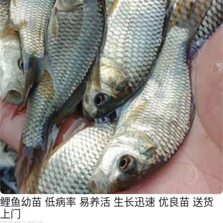
鲤鱼幼苗 低病率 易养活 生长迅速 优良苗 送货
上门