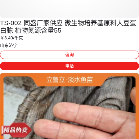
TS-002 同盛厂家供应 微生物培养基原料大豆蛋
白胨 植物氮源含量55
￥
3
.40
/千克
山东济宁
咨询
电话