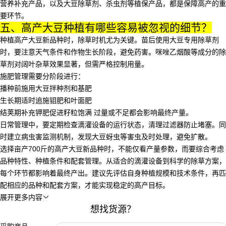
营养补充产品，以及
大豆除草剂
、杀虫剂等植保产品，都是保障高产的重
要环节。
五、高产大豆种植有哪些容易被忽视的细节？
种植高产大豆新品种时，除草时机尤为关键。苗后使用大豆专用除草剂
时，要注意天气条件和作物生长阶段，避免药害。咪唑乙烟酸等成分的除
草剂对阔叶杂草效果显著，但需严格控制用量。
施肥管理需要分阶段进行：
播种前施用
大豆拌种剂
和基肥
生长期适时追施钼肥和叶面肥
结荚期补充钾肥促进籽粒饱满 过量或不足都会影响最终产量。
日常管理中，要定期检查滴灌设备的运行状态，清理过滤器防止堵塞。同
时建立病虫害监测机制，发现大豆蚜虫等害虫及时处理，避免扩散。
选择亩产700斤的高产大豆新品种时，不能仅看产量参数，而要综合考虑
品种特性、种植条件和配套管理。从适合的滴灌设备到科学的除草方案，
每个环节都影响着最终产出。建议先评估自身种植规模和技术条件，再匹
配相应的品种和配套方案，才能实现稳定的高产目标。
展开更多内容

想找货源？