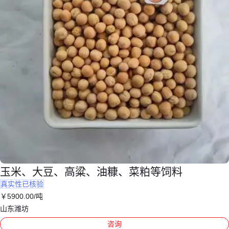
玉米、大豆、高粱、油糠、菜粕等饲料
真实性已核验
￥
5900
.00
/吨
山东潍坊
咨询