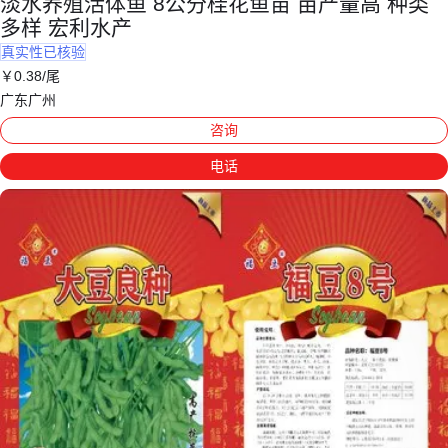
淡水养殖活体鱼 8公分桂花鱼苗 亩产量高 种类
多样 宏利水产
真实性已核验
￥
0
.38
/尾
广东广州
咨询
电话