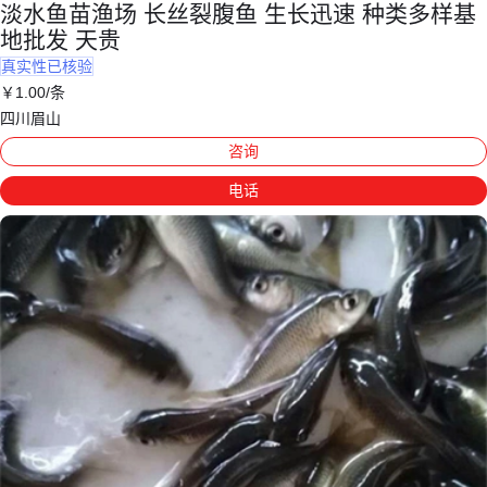
淡水鱼苗渔场 长丝裂腹鱼 生长迅速 种类多样基
地批发 天贵
真实性已核验
￥
1
.00
/条
四川眉山
咨询
电话