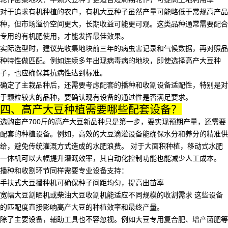
对于追求有机种植的农户，
有机大豆种子
虽然产量可能略低于常规高产品
种，但市场溢价空间更大，长期收益可能更可观。这类品种通常需要配合
专用的有机肥使用，才能发挥最佳效果。
实际选型时，建议先收集地块前三年的病虫害记录和气候数据，再对照品
种特性做匹配。例如连续多年出现病毒病的地块，即使选择
高产大豆种
子
，也应确保其抗病性达到标准。
确定了主栽品种后，还需要考虑配套的播种和收割设备适配性，特别是对
于颗粒较大的品种，要确认现有设备的通过性是否满足要求。
四、高产大豆种植需要哪些配套设备？
选购亩产700斤的高产大豆新品种只是第一步，要实现预期产量，还需要
配套的种植设备。例如，高效的
大豆滴灌设备
能确保水分和养分的精准供
给，避免传统灌溉方式造成的水肥浪费。 对于大面积种植，
移动式水肥
一体机
可以大幅提升灌溉效率，其自动化控制功能也能减少人工成本。
播种和收割环节同样需要专业设备支持：
手扶式大豆播种机
可确保种子间距均匀，提高出苗率
宽幅大豆割晒机
或
柴油大豆收割机
能适应不同规模的收割需求 这些设备
的匹配度直接影响高产大豆的种植效率和最终产量。
除了主要设备，辅助工具也不容忽视。例如
大豆专用复合肥
、增产菌肥等