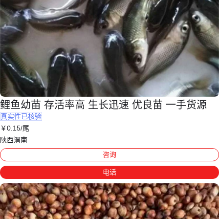
鲤鱼幼苗 存活率高 生长迅速 优良苗 一手货源
真实性已核验
￥
0
.15
/尾
陕西渭南
咨询
电话