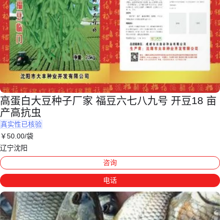
高蛋白大豆种子厂家 福豆六七八九号 开豆18 亩
产高抗虫
真实性已核验
￥
50
.00
/袋
辽宁沈阳
咨询
电话