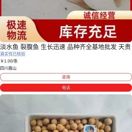
淡水鱼 裂腹鱼 生长迅速 品种齐全基地批发 天贵
真实性已核验
￥
1
.00
/条
四川眉山
咨询
电话