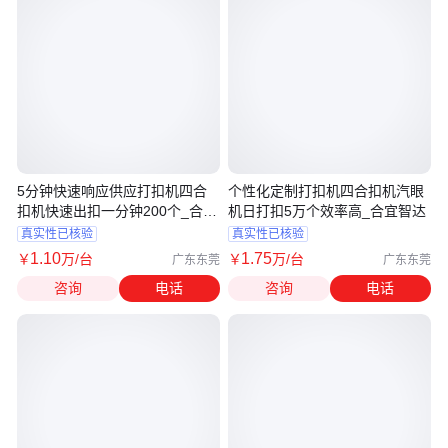
5分钟快速响应供应打扣机四合
个性化定制打扣机四合扣机汽眼
扣机快速出扣一分钟200个_合宜
机日打扣5万个效率高_合宜智达
智达
真实性已核验
真实性已核验
1
.10
1
.75
￥
万
/台
￥
万
/台
广东东莞
广东东莞
咨询
电话
咨询
电话