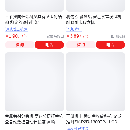
三节双向伸缩料叉具有坚固的结
利物乙 餐盘机 智慧食堂发盘机
构 稳定的运行性能
刷脸刷卡取盘机
真实性已核验
实地验厂
1
.90
3
.89
￥
万
/台
￥
万
/台
安徽马鞍山
四川成都
咨询
电话
咨询
电话
金属卷材分卷机 高速分切打卷机
正凯机电 卷对卷收放料机 交期
全自动数控自动计长度 高崎
准时ZK-R2R-1300TP、LCD行
业返料机
真实性已核验