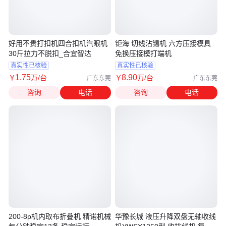
好用不贵打扣机四合扣机汽眼机
钜海 切线沾锡机 六方压接模具
30斤拉力不脱扣_合宜智达
免换压接模打端机
真实性已核验
真实性已核验
1
.75
8
.90
￥
万
/台
￥
万
/台
广东东莞
广东东莞
咨询
电话
咨询
电话
200-8p机内取布折叠机 精诺机械
华豫长城 液压升降双盘无轴收线