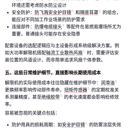
环境还需考虑防水防尘设计
安全防护：
防飞溅安全护目镜
和
隔音耳罩
的组合，
能应对不同加工作业场景的防护需求
连接部件：
防爆电缆接头
等配件在易燃易爆场所尤为
重要，普通接头可能存在安全隐患
配套设备的选配逻辑应与主设备形成系统级解决方案。例
如大功率解限机搭配
轴流工业散热风扇
时，需要评估安
装位置的风道设计，而非简单追求风扇个体参数。
五、这些日常维护细节，直接影响长期使用成本
解限机的实际使用成本往往隐藏在维护细节中：
润滑油
更换频率影响传动部件寿命，
扭矩传感器
的定期校准关
系测量精度，甚至
绝缘胶带
的老化速度都会影响检修效
率。
容易被忽视的关键点包括：
防护用具的损耗周期：如
安全护目镜
的防雾涂层失效