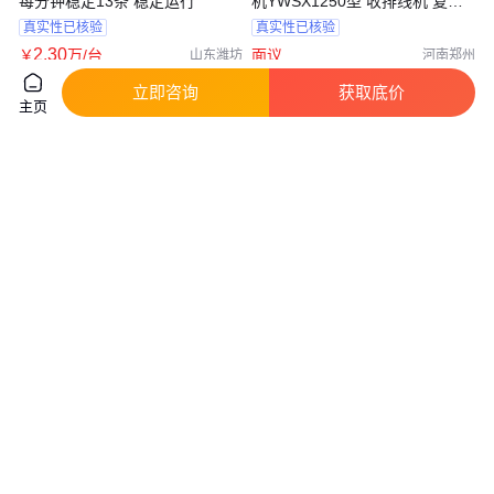
每分钟稳定13条 稳定运行
机YWSX1250型 收排线机 复绕
机
真实性已核验
真实性已核验
2
.30
￥
万
/台
面议
山东潍坊
河南郑州
咨询
电话
咨询
电话
立即咨询
获取底价
主页
金属线材全自动工字轮收线机 华
显影用金属蚀刻收发料机
瑞涨缩开合 钢筋收线收卷机
ZKR2R-150-2智能收卷机同步放
料设备厂家
实地验厂
真实性已核验
6500
.00
82
.00
￥
/台
￥
万
/台
河南郑州
广东东莞
咨询
电话
咨询
电话