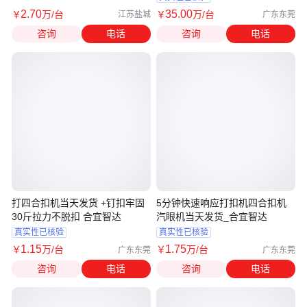
2
.70
35
.00
￥
万
/台
￥
万
/台
江苏盐城
广东东莞
咨询
电话
咨询
电话
打四合扣机当天发货 +钉扣牢固
5分钟快速响应打扣机四合扣机
30斤拉力不脱扣 合宜智达
汽眼机当天发货_合宜智达
真实性已核验
真实性已核验
1
.15
1
.75
￥
万
/台
￥
万
/台
广东东莞
广东东莞
咨询
电话
咨询
电话