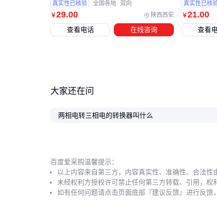
真实性已核验
全国各地
双向
真实性已核
29
.00
21
.00
陕西西安
￥
￥
查看电话
在线咨询
查看
大家还在问
两相电转三相电的转换器叫什么
百度爱采购温馨提示：
以上内容来自第三方，内容真实性、准确性、合法性
未经权利方授权许可禁止任何第三方转载、引用，权
如有任何问题请点击页面底部『建议反馈』进行反馈