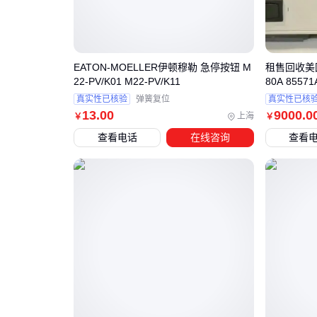
EATON-MOELLER伊顿穆勒 急停按钮 M
租售回收美国K
22-PV/K01 M22-PV/K11
80A 855
真实性已核验
弹簧复位
真实性已核
13
.00
9000
.0
上海
￥
￥
查看电话
在线咨询
查看