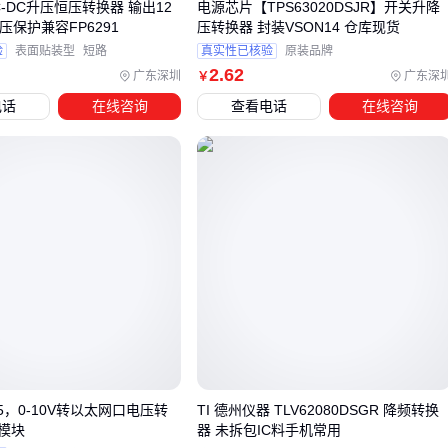
DC-DC升压恒压转换器 输出12
电源芯片【TPS63020DSJR】开关升降
过压保护兼容FP6291
压转换器 封装VSON14 仓库现货
许多用户在采购两相电转三相电转换器时，往往只关注主机性
验
表面贴装型
短路
真实性已核验
原装品牌
能参数，却忽略了配套保护装置的重要性。实际使用中，缺乏
2
.62
广东深圳
广东深
￥
三相电压表
、过载保护器等关键配件可能导致无法实时监测
电话
在线咨询
查看电话
在线咨询
电压波动，或在设备启动电流过大时失去保护。
核心配套设备可分为三类：
监测类：如三相电压监测仪能及时发现相位不平衡问题
保护类：
三相电机过载保护器
可防止启动电流冲击损坏设
备
辅助类：
转换器安装支架
确保设备固定稳固，减少振动干
扰
工业场景尤其需要注意配套设备的协同性。例如
RS485三相电
流表
配合智能保护器，既能远程监控负载状态，又能实现自
动断电保护。选购时建议预留20%的接口余量，方便后续扩展
J45，0-10V转以太网口电压转
TI 德州仪器 TLV62080DSGR 降频转换
模块
器 未拆包IC料手机常用
监测模块。