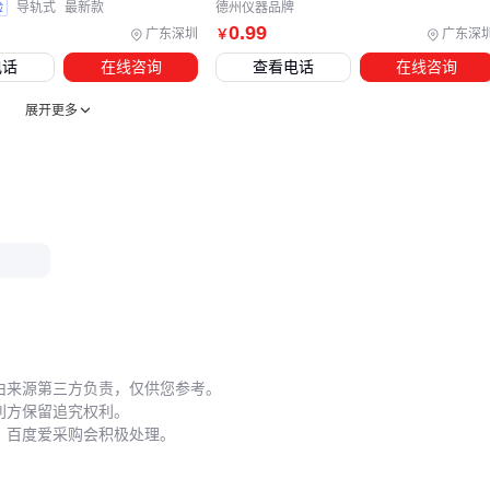
验
导轨式
最新款
德州仪器品牌
0
.99
广东深圳
广东深
￥
五、安装后性能不稳定？可能是这些细节没做好
电话
在线咨询
查看电话
在线咨询
转换器安装位置直接影响散热效果和运行稳定性。潮湿环境需
加装防水罩，密闭空间要预留散热通道。实际案例显示，加装
展开更多
转换器散热风扇
可使连续工作时间延长30%以上，这对需要
24小时运行的数控设备尤为重要。
定期维护有三个关键点：
每月检查接线端子是否松动
每季度清理散热片积尘
发现电压表读数波动超过10%立即停机检修 忽视这些细节可
能导致转换效率逐渐下降，甚至引发三相不平衡事故。
由来源第三方负责，仅供您参考。
临时增加负载时，务必先确认
三相断路器
的容量是否匹配。
利方保留追究权利。
曾有用户因直接接入大功率设备导致接触器触点熔焊，这种损
，百度爱采购会积极处理。
伤往往不在保修范围内。