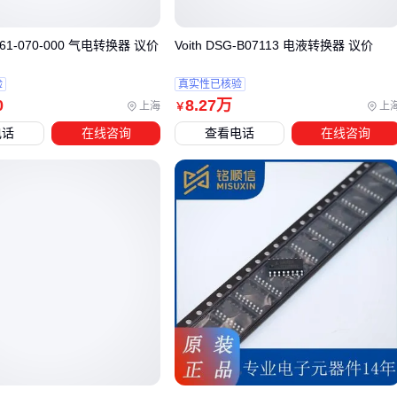
木工机械，需重点考虑轻量化设计和静音运行
工业场景往往需要长时间连续工作，如机床、空压机等设
m 961-070-000 气电转换器 议价
Voith DSG-B07113 电液转换器 议价
备，转换器的散热性能和过载能力更为关键
验
真实性已核验
0
8
.27
万
对于家庭用户，纯正弦波输出的转换器能更好兼容敏感电器，
上海
上
￥
但不必追求过高功率储备。而工业场景中，建议选择比设备额
电话
在线咨询
查看电话
在线咨询
定功率至少高出一定比例的型号，以应对电机启动时的瞬时电
流冲击。
若需同时为多台设备供电，还需注意转换器的三相平衡输出能
力。部分工业用
220V转380V变频器
采用模块化设计，可通
过并联扩展功率，更适合车间集中供电需求。
最后要考虑的是防护等级和配套电路。潮湿或多尘环境应选择
密封性更好的机型，同时务必配置匹配的断路器和稳压装置，
这是很多用户容易忽略的关键环节。
四、为什么只买主机可能埋下隐患？