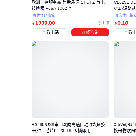
欧洲工控服务商 售后质保 STOTZ 气电
CL6291 
转换器 P65A-1002-X
V/2A短路
真实性已核验
真实性已核
1000
.00
0
.10
上海
￥
￥
查看电话
在线咨询
查看
RS485/USB串口双向高速自动收发转换
0-5V转R
器,进口芯片FT232RL,即插即用
换器物联网