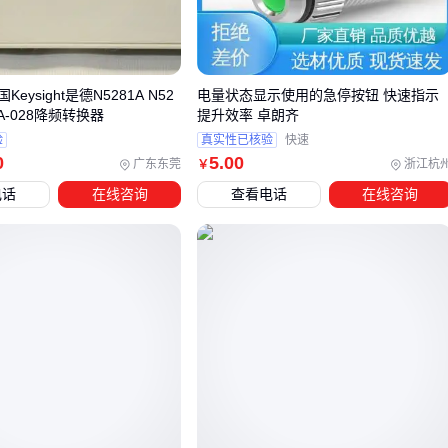
数。电机类设备启动时电流可达额定值的数倍，若转换器过载
能力不足，即使标称功率匹配仍会导致跳闸保护。
工业场景应特别关注：
eysight是德N5281A N52
电量状态显示使用的急停按钮 快速指示
71A-028降频转换器
提升效率 卓朗齐
频繁启停的设备需选择过载能力更强的型号
验
真实性已核验
快速
长时间连续运行的转换器需留出功率余量
0
5
.00
广东东莞
浙江杭
￥
多设备并联时需考虑相位平衡问题
电话
在线咨询
查看电话
在线咨询
家庭用户若偶尔使用小型三相工具，选择基础款
单相变三相电
源
即可满足需求；但车间持续运行的数控设备则需要专业级
转换方案。
三、家用与工业场景如何匹配不同转换器类型？
选择两相电转三相电转换器时，首先要明确使用场景是家庭临
时供电还是工业设备驱动。
家庭场景通常负载较小且间歇使用，如带动小型三相水泵或