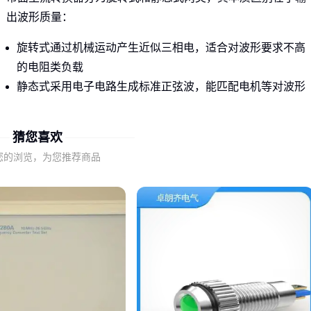
出波形质量：
旋转式通过机械运动产生近似三相电，适合对波形要求不高
的电阻类负载
静态式采用电子电路生成标准正弦波，能匹配电机等对波形
敏感的感性负载
猜您喜欢
若用旋转式转换器驱动精密机床，可能出现转速不稳或异常发
热，这正是波形畸变导致的典型问题。而静态式转换器虽然成
您的浏览，为您推荐商品
本较高，但其输出的纯正弦波能确保电机平稳启动和运行。
选购时需明确负载特性：电焊机、压缩机等设备建议优先考虑
带软启动功能的静态式转换器，而照明、加热等简单负载可选
用成本更低的旋转式方案。
二、标称功率相同，为何实际表现差异大？
转换器的持续运行功率和瞬时过载能力是两个常被混淆的参