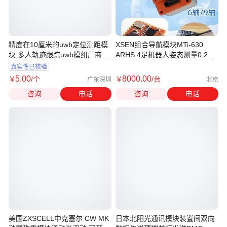
精度在10厘米的uwb定位测距模
XSEN组合导航模块MTi-630
块 多人轨迹跟踪uwb模组厂商 无
ARHS 4足机器人姿态测量0.2度
线通信
横滚/俯仰
真实性已核验
5
.00
8000
.00
￥
/个
￥
/台
广东深圳
北京
咨询
电话
咨询
电话
美国ZXSCELL中克塞尔 CW MK
日本北阳光通讯模块装置间双向