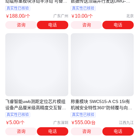
动载称重模块浮动半浮动 可替代
数据传送顶端并行发送DMG-
MM CS
GB1
真实性已核验
真实性已核验
188
.00
10
.00
￥
/个
￥
/个
广东广州
北京
咨询
电话
咨询
电话
飞睿智能uwb测距定位芯片模组
称重模块 SWC515-A CS 15t有
设备产品厘米级高精度交互智能
机械安全特性360°防倾覆与向下
控制
止动保护
真实性已核验
真实性已核验
5
.00
555
.00
￥
/个
￥
/台
广东深圳
江西九江
咨询
电话
咨询
电话