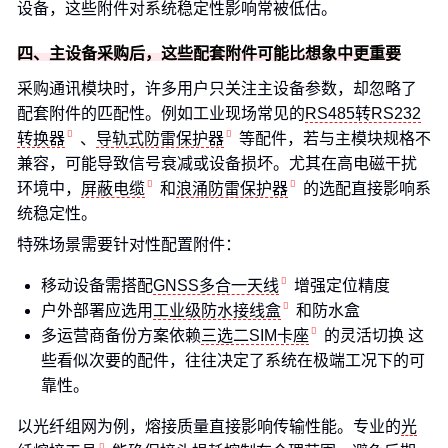
设备，这些附件对系统稳定性影响常被低估。
四、主设备采购后，这些配套附件可能比想象中更重要
采购通讯模块时，许多用户只关注主设备参数，却忽略了
配套附件的匹配性。例如工业现场常见的
RS485转RS232
转换器
、
导轨式防雷保护器
等配件，若与主模块规格不
兼容，可能导致信号衰减或设备损坏。尤其在高电磁干扰
环境中，
屏蔽电缆
和
浪涌防雷保护器
的选配直接影响系
统稳定性。
特殊场景需要针对性配置附件：
移动设备需搭配
GNSS多合一天线
增强定位精度
户外部署应选用
工业级防水接线盒
和防水盒
多运营商备份方案依赖
三选二SIM卡座
的灵活切换 这
些看似次要的配件，往往决定了系统在极端工况下的可
靠性。
以光纤组网为例，熔接质量直接影响传输性能。专业的
光