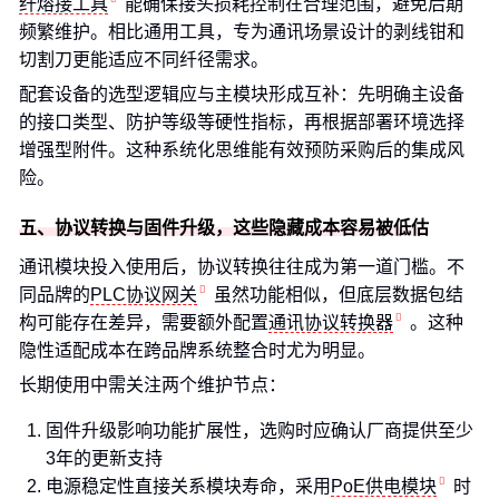
纤熔接工具
能确保接头损耗控制在合理范围，避免后期
频繁维护。相比通用工具，专为通讯场景设计的剥线钳和
切割刀更能适应不同纤径需求。
配套设备的选型逻辑应与主模块形成互补：先明确主设备
的接口类型、防护等级等硬性指标，再根据部署环境选择
增强型附件。这种系统化思维能有效预防采购后的集成风
险。
五、协议转换与固件升级，这些隐藏成本容易被低估
通讯模块投入使用后，协议转换往往成为第一道门槛。不
同品牌的
PLC协议网关
虽然功能相似，但底层数据包结
构可能存在差异，需要额外配置
通讯协议转换器
。这种
隐性适配成本在跨品牌系统整合时尤为明显。
长期使用中需关注两个维护节点：
固件升级影响功能扩展性，选购时应确认厂商提供至少
3年的更新支持
电源稳定性直接关系模块寿命，采用
PoE供电模块
时