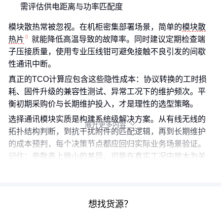
需评估供电距离与功率匹配度
模块散热常被忽视。在机柜密集部署场景，简单的
模块散
热片
就能降低高温导致的故障率。同时建议定期检查端
子压接质量，使用专业压线钳可避免接触不良引发的间歇
性通讯中断。
真正的TCO计算应包含这些隐性成本：协议转换的工时损
耗、固件升级的兼容性测试、异常工况下的维护频次。平
衡初期采购价与长期维护投入，才是理性的选型策略。
选择通讯模块实质是构建系统级解决方案。从有线无线的
展开更多内容

拓扑结构判断，到抗干扰附件的匹配逻辑，再到长期维护
的成本预判，每个决策节点都应回归实际业务场景验证。
记住：参数表上微小的差异，可能在真实工况中放大为关
键性能分野。
想找货源？