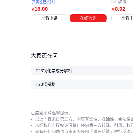
真实性已核验
GYR品牌
18
.00
8
.92
￥
￥
查看电话
在线咨询
查看
大家还在问
T23钢化学成分解析
T23钢揭秘
百度爱采购温馨提示：
以上内容来自第三方，内容真实性、准确性、合法性
未经权利方授权许可禁止任何第三方转载、引用，权
如有任何问题请点击页面底部『建议反馈』进行反馈