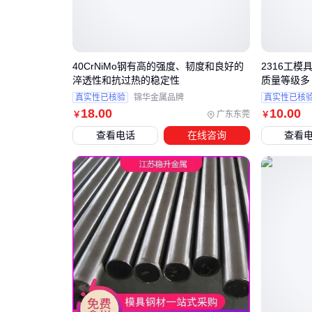
40CrNiMo钢有高的强度、韧度和良好的
2316工模
淬透性和抗过热的稳定性
质量等级多 
真实性已核验
锦华金属品牌
真实性已核
18
.00
10
.00
广东东莞
￥
￥
查看电话
在线咨询
查看