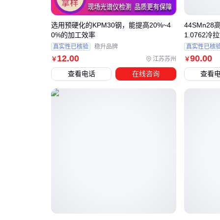
选用预硬化的KPM30钢，能提高20%~4
44SMn28高
0%的加工效率
1.0762冷
真实性已核验
稳升品牌
真实性已核
12
.00
90
.00
江苏苏州
￥
￥
查看电话
在线咨询
查看