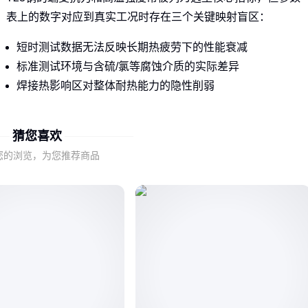
表上的数字对应到真实工况时存在三个关键映射盲区：
短时测试数据无法反映长期热疲劳下的性能衰减
标准测试环境与含硫/氯等腐蚀介质的实际差异
焊接热影响区对整体耐热能力的隐性削弱
这意味着单纯比较参数高低可能导致选型偏差，需结合后续场
猜您喜欢
景分析才能转化为有效判断。
您的浏览，为您推荐商品
二、锅炉管道与压力容器对T23钢的性能需求差异
同样是高温高压环境，
锅炉管道
更关注周期性热冲击下的抗
裂纹扩展能力，而压力容器侧重稳态承压时的蠕变寿命。这导
致两类场景对T23钢的评判标准存在本质区别：
锅炉管道优先验证焊缝区域的冲击韧性
压力容器重点考核母材的持久强度曲线
配套的
T23耐热钢焊条
需匹配不同热处理工艺