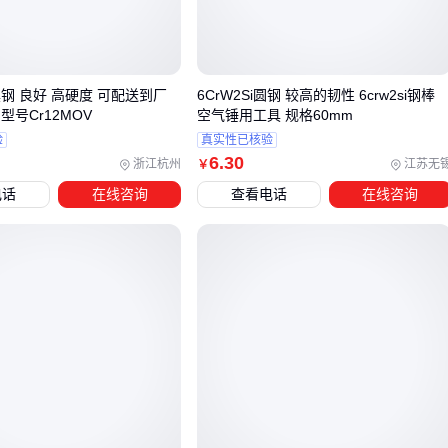
采购前明确主工况类型，才能准确评估供应商提供的材质证明
是否覆盖真实风险点。
具钢 良好 高硬度 可配送到厂
6CrW2Si圆钢 较高的韧性 6crw2si钢棒
型号Cr12MOV
空气锤用工具 规格60mm
三、T23钢与相邻材料如何选择？温度与压力是关键
验
真实性已核验
当工作温度超过一定范围时，T23钢的蠕变抗力会明显下降，
6
.30
浙江杭州
江苏无
￥
此时需要考虑T24或P91等更高性能的
耐热钢
。具体选型时
电话
在线咨询
查看电话
在线咨询
建议按以下场景判断：
600℃以下的中温区域：T23钢的性价比优势明显，尤其适合
锅炉过热器管道等需要良好焊接性能的场合
600-650℃过渡区间：
T24钢
的钒含量更高，抗蠕变能力提
升约15%，但焊接工艺更复杂
650℃以上高温段：
P91钢
的钼含量优势显现，但需配套特
殊
热处理设备
压力容器领域的选择逻辑则不同：在相同温度下，09MNNIDR