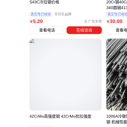
S43C冷拉钢价格
20Cr钢40C
340圆钢413
真实性已核验
芬可乐品牌
真实性已核
5
.20
30
.00
广东东莞
￥
￥
查看电话
在线咨询
查看
42CrMo高强度钢 42CrMo抗拉强度
1006A冷
钢 机械性