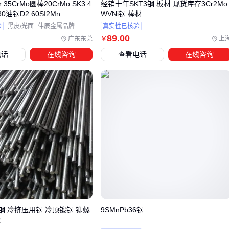
r 35CrMo圆棒20CrMo SK3 4
经销十年SKT3钢 板材 现货库存3Cr2Mo
——不足会导致冷裂纹，过高又可能改变母材微观结构。
0油钢D2 60SI2Mn
WVNi钢 棒材
热处理系统同样需要针对性适配：
验
黑皮/光面
伟辰金属品牌
真实性已核验
89
.00
广东东莞
上
￥
连续式网带炉
更适合批量处理中小型部件，确保温度均匀
电话
在线咨询
查看电话
在线咨询
性
真空炉则适用于要求无氧化的精密部件，但成本明显更高
局部热处理时需配合
耐高温涂料
保护非处理区域
切割加工环节同样存在隐性门槛。普通切割片可能导致T23钢
切口出现微裂纹，而
CBN耐热合金钢切割片
通过立方氮化硼
磨料实现精密加工，尤其适合后续需要焊接的坡口制备。
五、哪些日常维护动作能延长T23钢件寿命？
运行中的氧化层监测是首要预防措施。定期用
矿用无损检测仪
测量壁厚变化，比单纯观察颜色变化更可靠。停机检修时，
镦钢 冷挤压用钢 冷顶锻钢 铆螺
9SMnPb36钢
硬度测试能早期发现材料劣化趋势，重点检测焊缝热影响区。
能