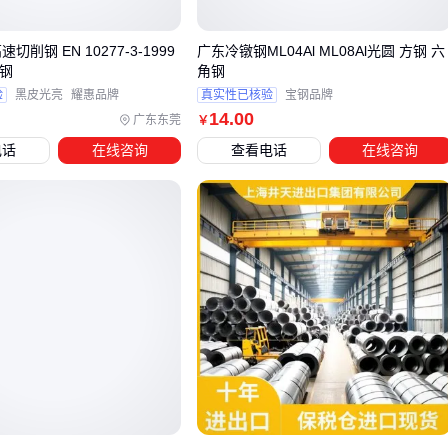
等低温容器钢的抗脆断性能更优，而SA516Gr70更适合中等压
力场景。若存在频繁热循环工况，还需额外考虑T23钢与
速切削钢 EN 10277-3-1999
广东冷镦钢ML04Al ML08Al光圆 方钢 六
拉钢
角钢
Q345R等
压力容器钢
的膨胀系数匹配问题。
验
黑皮光亮
耀惠品牌
真实性已核验
宝钢品牌
对于工业炉内衬等既需要耐高温又要求耐磨的场景，
14
.00
广东东莞
￥
ZG40Cr25Ni20Si2等耐热铸钢的综合表现往往优于板材。这类
电话
在线咨询
查看电话
在线咨询
材料通过增加铬镍含量来提升抗氧化性，但要注意其热导率较
低可能带来的局部过热风险。
实际选型时建议绘制温度-压力坐标图，将T23钢的适用区与相
邻材料进行重叠比对。这个过程中需要特别注意焊接接头处的
长期服役性能，这往往是材料切换时最容易出现问题的环节。
四、为什么焊接工艺直接影响T23钢的最终性能？
采购T23钢后，焊接环节往往成为第一个技术分水岭。不同于
普通钢材，其耐热特性要求匹配专用
耐热钢焊条
，否则焊缝
区域可能成为高温环境下的薄弱点。预热温度控制尤为关键