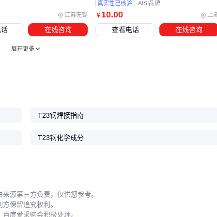
真实性已核验
AISI品牌
存储阶段的防锈处理常被低估。在潮湿环境或沿海地区，
高效
10
.00
江苏无锡
上
￥
快干防锈喷剂
形成的保护膜能有效阻隔氯离子腐蚀，且不影
电话
在线咨询
查看电话
在线咨询
响后续焊接——这一点油性防锈剂难以做到。
检修人员的安全防护同样属于材料维护体系。
自动变光焊接面
展开更多
罩
不仅能防护强光，其呼吸阀设计还减少了高温作业时的水
汽凝结，避免面罩内壁污染工件表面。
T23钢的价值实现取决于系统匹配度：从焊接到热处理的工艺
链适配，到氧化监测与防锈的维护闭环。评估时不妨以关键焊
T23钢焊接指南
缝寿命为锚点，逆向验证每个环节的决策合理性——这往往比
单纯比较材料单价更能反映真实成本。
T23钢化学成分
由来源第三方负责，仅供您参考。
利方保留追究权利。
，百度爱采购会积极处理。