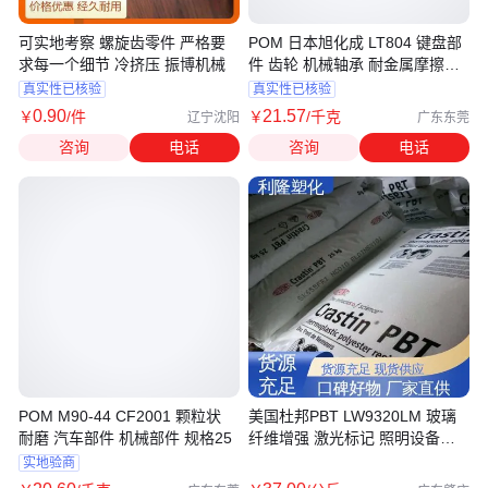
可实地考察 螺旋齿零件 严格要
POM 日本旭化成 LT804 键盘部
求每一个细节 冷挤压 振博机械
件 齿轮 机械轴承 耐金属摩擦部
件
真实性已核验
真实性已核验
0
.90
21
.57
￥
/件
￥
/千克
辽宁沈阳
广东东莞
咨询
电话
咨询
电话
POM M90-44 CF2001 颗粒状
美国杜邦PBT LW9320LM 玻璃
耐磨 汽车部件 机械部件 规格25
纤维增强 激光标记 照明设备部
件
实地验商