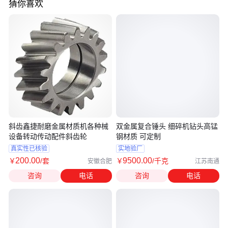
猜你喜欢
斜齿鑫捷耐磨金属材质机各种械
双金属复合锤头 细碎机钻头高锰
设备转动传动配件斜齿轮
钢材质 可定制
真实性已核验
实地验厂
200
.00
9500
.00
￥
/套
￥
/千克
安徽合肥
江苏南通
咨询
电话
咨询
电话