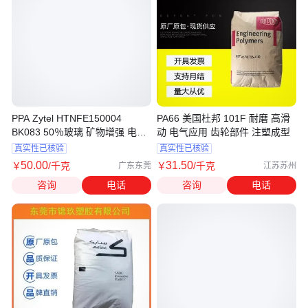
PPA Zytel HTNFE150004
PA66 美国杜邦 101F 耐磨 高滑
BK083 50％玻璃 矿物增强 电子
动 电气应用 齿轮部件 注塑成型
电器部件 家电部件
真实性已核验
真实性已核验
50
.00
31
.50
￥
/千克
￥
/千克
广东东莞
江苏苏州
咨询
电话
咨询
电话