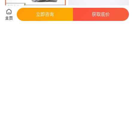
立即咨询
获取底价
主页
沙伯基础GF30耐水解增韧PBT原
ETFE 美国杜邦 HT-2185 高抗冲
料V4860HR电子电气绝缘部件
耐磨损 抗腐蚀 薄壁部件应用
真实性已核验
真实性已核验
36
.00
226
.00
￥
/千克
￥
/千克
广东广州
广东东莞
咨询
电话
咨询
电话
美国杜邦 Zytel PA6 73GM40
美国杜邦PA6 73G40本色黑色电
NC010 电子电器部件 HB 本色
子电器部件高耐磨耐油