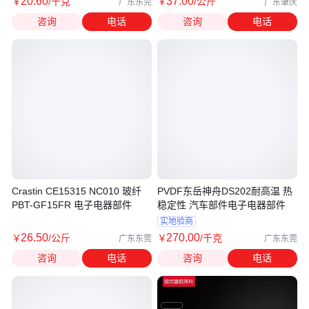
20
.60
37
.00
￥
/千克
￥
/公斤
广东东莞
广东肇庆
咨询
电话
咨询
电话
Crastin CE15315 NC010 玻纤
PVDF东岳神舟DS202耐高温 热
PBT-GF15FR 电子电器部件
稳定性 汽车部件电子电器部件
实地验商
26
.50
270
.00
￥
/公斤
￥
/千克
广东东莞
广东东莞
咨询
电话
咨询
电话