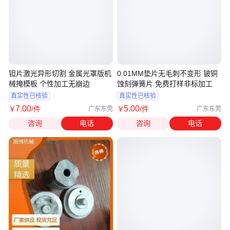
钽片激光异形切割 金属光罩版机
0.01MM垫片无毛刺不变形 铍铜
械掩模板 个性加工无崩边
蚀刻弹簧片 免费打样非标加工
真实性已核验
真实性已核验
7
.00
5
.00
￥
/件
￥
/件
广东东莞
广东东莞
咨询
电话
咨询
电话