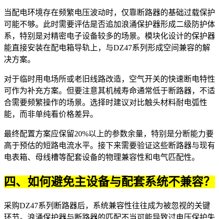
当配电环境存在频繁电压波动时，仅靠断路器的基础过载保护
可能不够。此时需要评估是否追加
浪涌保护器
形成二级防护体
系，特别是对精密电子设备较多的场景。模块化设计的保护器
能直接安装在
配电箱
导轨上，与DZ47系列形成空间兼容的解
决方案。
对于临时用电场所或老旧线路改造，
空气开关
的快速断电特性
可作为补充方案。但要注意其机械寿命通常低于断路器，不适
合需要频繁操作的场景。选择时建议对比触头材料耐电弧性
能，而非单纯看价格差异。
最终配置方案应保留20%以上的参数余量，特别是分断能力要
高于预估的短路电流水平。接下来需要验证这些断路器与现有
电表箱
、母线槽等配套设备的物理兼容性和电气匹配性。
四、如何避免主设备与配套系统不兼容？
采购DZ47系列断路器后，系统兼容性往往成为被忽视的关键
环节。浪涌保护器与断路器的匹配不当可能导致过电压保护失