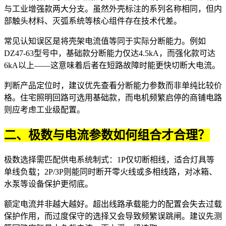
与工业增强款两大分支。虽然外壳标注的系列名称相同，但内
部触头材料、灭弧系统等核心组件存在技术代差。
常见认知误区是将壳架电流值等同于实际分断能力。例如
DZ47-63型号中，基础款分断能力仅达4.5kA，而强化款可达
6kA以上——这意味着后者在短路故障时能更快切断大电流。
判断产品定位时，建议优先查看分断能力参数而非单纯比较价
格。住宅照明回路可选用基础款，而电机频繁启停的商铺电路
则应考虑工业级配置。
二、极数与电流参数如何组合才合理？
极数选择需匹配供电系统制式：1P仅切断相线，适合灯具等
单线负载；2P/3P则能同时断开零火线或多相线路，对冰箱、
水泵等设备保护更彻底。
额定电流并非越大越好。超出线路承载能力的配置会失去过载
保护作用，而过度保守的选择又会导致频繁误跳闸。建议先测