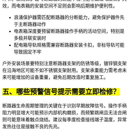
效，而电表箱的安装空间不足则会影响后期维护便利性。
浪涌保护器需匹配断路器的分断能力，避免保护器件先
于主断路器动作
电表箱深度要预留断路器操作手柄的活动空间，特别是
多极并联安装时
配电箱导轨规格需兼容断路器安装卡扣，非标导轨可能
导致固定不牢
户外安装场景要特别注意
断路器支架
的防锈等级，镀锌钢支架
在沿海地区可能不如不锈钢支架耐用。支架承重能力需考虑未
来可能增加的设备重量，避免后期改造时重复施工。
五、哪些预警信号提示需要立即检修？
断路器生命周期管理的关键在于识别早期故障信号。操作手柄
阻力明显增大可能预示内部机构磨损，而频繁跳闸且无法合闸
则可能意味着触点烧结。建议每季度检查
接线端子
温度，异常
发热往往是接触不良的先兆。