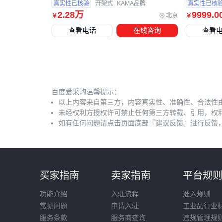
真实性已核验
开架式
KAMA品牌
真实性已核
2
.28
万
9999
.0
北京
￥
￥
查看电话
在线咨询
查看
百度爱采购温馨提示：
以上内容来自第三方，内容真实性、准确性、合法性
未经权利方授权许可禁止任何第三方转载、引用，权
如有任何问题请点击页面底部『建议反馈』进行反馈
买家指南
卖家指南
平台规
功能介绍
入驻流程
准入规则
常见问题
申请入驻
工业品行业
服务条款
服务商查询
违规管理规