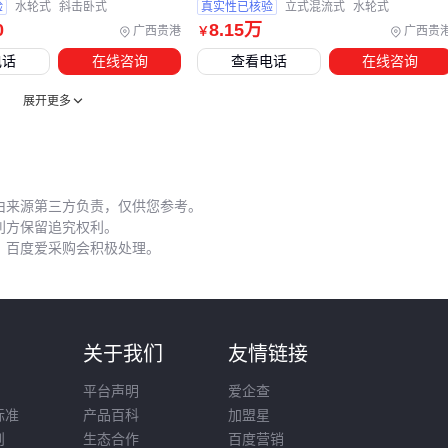
验
水轮式
斜击卧式
真实性已核验
立式混流式
水轮式
损，反而增加长期成本。选购时除了尺寸匹配，还要看电阻率
0
8
.15
万
广西贵港
广西贵
￥
是否适合发电机工作电流——高负荷机组需要更低电阻率的碳
电话
在线咨询
查看电话
在线咨询
刷来减少发热。
展开更多
维护周期应根据运行环境动态调整。多泥沙水域的轴承润滑间
隔要缩短，雨季需加强绝缘检测。建议建立简单的运行日志，
记录振动、噪音等变化，这些数据能帮助预判潜在故障。
由来源第三方负责，仅供您参考。
轴流式水力发电机的选型本质是系统匹配工程。从水头流量测
利方保留追究权利。
算开始，到配套设备选型，再到安装环境优化，每个环节都需
，百度爱采购会积极处理。
要用整体思维看待。与其追求单一参数极致，不如确保各部件
协同工作——这才是稳定发电二十年的关键。
则
关于我们
友情链接
平台声明
爱企查
标准
产品百科
加盟星
则
生态合作
百度营销