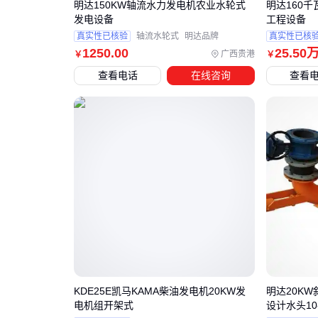
明达150KW轴流水力发电机农业水轮式
明达160
发电设备
工程设备
真实性已核验
轴流水轮式
明达品牌
真实性已核
1250
.00
25
.50
广西贵港
￥
￥
查看电话
在线咨询
查看
KDE25E凯马KAMA柴油发电机20KW发
明达20K
电机组开架式
设计水头10