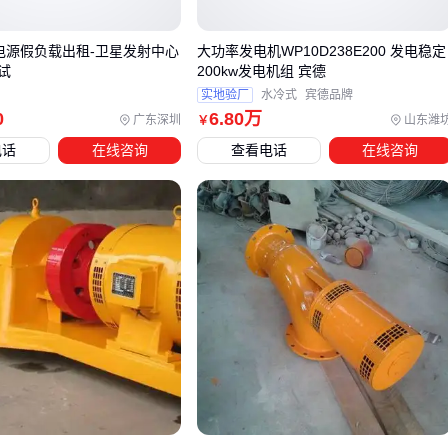
加维护压力
断电源假负载出租-卫星发射中心
大功率发电机WP10D238E200 发电稳定
当水域条件接近轴流式与贯流式的临界参数时，后者可能更适
试
200kw发电机组 宾德
合大流量、极低水头场景。例如
200KW贯流式发电机组
在3
实地验厂
水冷式
宾德品牌
0
6
.80
万
广东深圳
山东潍
￥
米以下水头表现更稳定，且对河道改造要求更低。
电话
在线咨询
查看电话
在线咨询
选型后需同步考虑调速器和变压器匹配问题——不同功率范围
的轴流式机组对电压调节精度要求差异显著，这直接关系到后
续配套设备节的选择。
四、选完主机后，这些配套设备别漏掉
轴流式水力发电机的高效运行离不开配套设备的协同工作。调
速器是核心控制部件，直接影响发电稳定性——水流量波动
时，优质调速器能快速调整导叶开度，避免转速突变对电网的
冲击。 变压器选择则需匹配发电机输出电压与并网需求，山区
电站还需考虑防潮设计。控制器作为系统大脑，建议优先选择
带远程监控功能的型号，便于实时掌握发电数据。