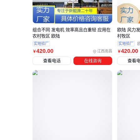
组合不同 发电机 效率高且白重轻 应用在
欧陆 风力
农村牧区 欧陆
村牧区
实地验厂
实地验厂
420
.00
420
.00
江西南昌
￥
￥
查看电话
在线咨询
查看