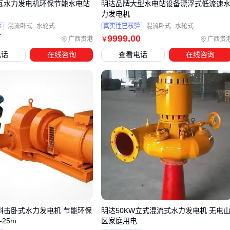
千瓦水力发电机环保节能水电站
明达品牌大型水电站设备漂浮式低流速
力发电机
日常维护中，绕组测试仪能提前发现绝缘老化等隐患。这类设
验
混流卧式
水轮式
真实性已核验
混流卧式
水轮式
备通过测量阻抗变化判断绕组状态，比停电检修更经济。选购
万
9999
.00
广西贵港
广西贵
￥
时注意测试电压范围要覆盖发电机额定电压，带数据存储功能
电话
在线咨询
查看电话
在线咨询
的型号便于追踪设备衰减趋势。
配套设备的兼容性往往被低估。例如尾水管材质需适应水质特
性，含泥沙量大的水域更适合耐磨的球墨铸铁管。同样重要的
是，所有电气设备应统一防护等级，避免某个环节成为系统短
板。
五、这些安装维护细节直接影响发电效率
安装环境的选择比想象中更关键。虽然轴流式水力发电机对水
头要求低，但进水口必须保证足够淹没深度，否则容易产生涡
流导致效率下降。同时要预留检修空间，特别是转子侧需要至
少1米的操作距离。
W斜击卧式水力发电机 节能环保
明达50KW立式混流式水力发电机 无电
-25m
区家庭用电
碳刷作为易损件需要特别关注。质量差的碳刷会加速滑环磨