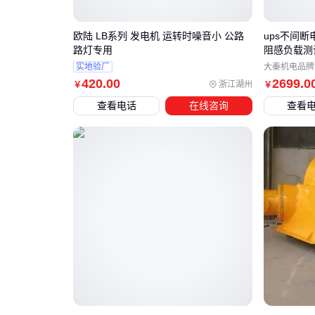
欧陆 LB系列 发电机 运转时噪音小 公路
ups不间
路灯专用
阻感负载测
实地验厂
大秦机电品牌
420
.00
2699
.0
浙江湖州
￥
￥
查看电话
在线咨询
查看