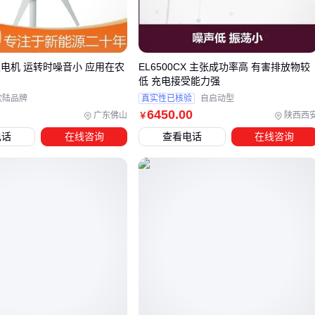
转速匹配特性：影响发电机与电网的并网兼容性
铜芯线设计的转轮能提升导电效率和耐用性，在频繁启停或负
荷变化大的场景尤为关键。
发电机 运转时噪音小 应用在农
EL6500CX 主张成功率高 有害排放物较
低 充电接受能力强
三、微型、中型还是大型？根据实际场景匹配轴流式水
欧陆品牌
真实性已核验
自启动型
力发电机
6450
.00
广东佛山
陕西西
￥
电话
在线咨询
查看电话
在线咨询
轴流式水力发电机的选型核心在于匹配水头高度与流量需求。
微型机组（如
10kw轴流式水轮发电机
）适合山区溪流等低水
头、小流量场景，安装灵活且对基础设施要求低；中型机组应
对村镇级供电需求时平衡效率与成本；大型机组则需配套专业
水工建筑，适合稳定高流量水域。
需特别注意两种常见误判：
将
混流式水轮发电机组
的高水头参数套用于轴流式选型，
导致低水头场景效率不足
为短期成本选择超规格大型机组，反而因长期低负载运行增