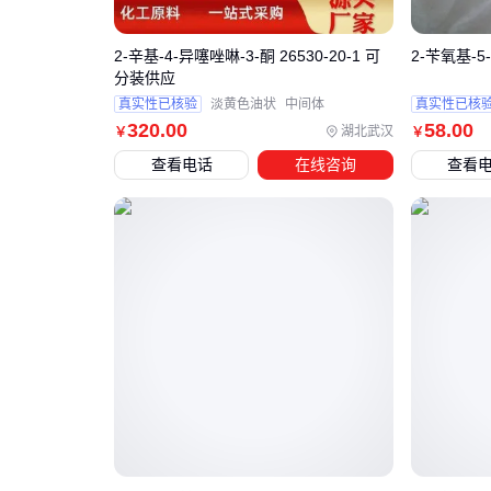
2-辛基-4-异噻唑啉-3-酮 26530-20-1 可
2-苄氧基-5-
分装供应
真实性已核验
淡黄色油状
中间体
真实性已核
320
.00
58
.00
湖北武汉
￥
￥
查看电话
在线咨询
查看