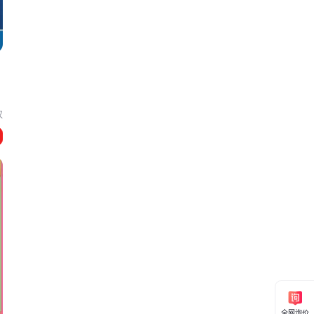
3
汉
全网询价