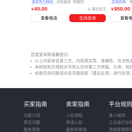
真实性已核验
白色晶体
防腐剂
实地验商
45
.00
950
.00
湖北武汉
￥
￥
查看电话
在线咨询
查看
百度爱采购温馨提示：
以上内容来自第三方，内容真实性、准确性、合法性
未经权利方授权许可禁止任何第三方转载、引用，权
如有任何问题请点击页面底部『建议反馈』进行反馈
买家指南
卖家指南
平台规
功能介绍
入驻流程
准入规则
常见问题
申请入驻
工业品行业
服务条款
服务商查询
违规管理规