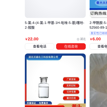
5-氯-4-(4-氯-1-甲基-1H-吡唑-5-基)噻吩-
2-甲酰胺-5-
2-羧酸
52560-89
真实性已核
22
.00
6
.00
湖北
￥
￥
查看电话
在线咨询
查看