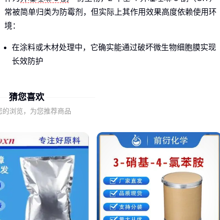
常被简单归类为防霉剂，但实际上其作用效果高度依赖使用环
境：
在涂料或木材处理中，它确实能通过破坏微生物细胞膜实现
长效防护
作为有机合成中间体时，其辛基链长度和
CAS26530-20-1
的特定结构又会影响反应路径选择
猜您喜欢
工业级和试剂级OIT的差异往往被忽略——前者可能含稳定剂
您的浏览，为您推荐商品
适应连续生产，后者则追求更高纯度但牺牲了储存稳定性。
二、哪些隐藏因素会彻底改变OIT的选择结果？
水溶性是第一个分水岭：
若用于水基体系（如污水处理），需优先考虑改性后的可分
散型号
油性溶剂体系则要验证原液与基础溶剂的相容性