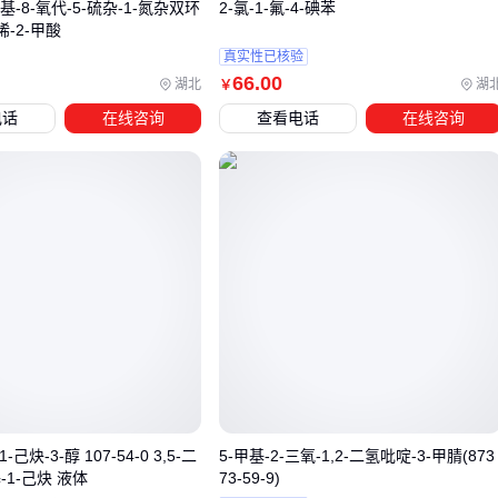
采购2-辛基-4-异噻唑啉-3-酮后，配套设备的选择往往被忽视，
甲基-8-氧代-5-硫杂-1-氮杂双环
2-氯-1-氟-4-碘苯
-烯-2-甲酸
但实际使用中，存储和搅拌环节的适配性会显著影响杀菌剂的
真实性已核验
稳定性和效果。
66
.00
湖北
湖
￥
存储容器需耐腐蚀：该化合物对金属和部分塑料有腐蚀性，
电话
在线咨询
查看电话
在线咨询
普通容器可能导致成分降解或污染
搅拌设备需防静电：部分工况下静电积累可能引发安全隐患
稀释环节需密封性：敞口操作易造成挥发损失或人员接触风
险
防腐剂稀释桶
的选择尤为关键，PE材质或钢衬PE结构的容
器能平衡防腐需求和机械强度。对于需要频繁移动的小规模使
用场景，带加强筋的立式吨桶更方便操作；而固定式储存则建
议选择带液位计和密封盖的型号，便于存量监控和安全防护。
实际配置时，建议先确认每日处理量和使用频次，再匹配相应
容积的
316L杀菌剂搅拌器
和储罐系统。循环水系统等连续作
-己炔-3-醇 107-54-0 3,5-二
5-甲基-2-三氧-1,2-二氢吡啶-3-甲腈(873
-1-己炔 液体
73-59-9)
业场景，还需额外考虑配套的
杀菌剂计量泵
和残留检测仪。