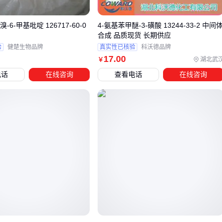
下替代方案：
溴-6-甲基吡啶 126717-60-0
4-氨基苯甲醚-3-磺酸 13244-33-2 中间
溴硝醇
：适合需要广谱杀菌且对有机物耐受性要求高的场
合成 品质现货 长期供应
景，如合成材料防腐。
验
健楚生物品牌
真实性已核验
科沃德品牌
季铵盐杀菌剂
：在需要同时具备杀菌和去污能力的场合表
17
.00
湖北武
￥
现更好，如工业循环水处理。
电话
在线咨询
查看电话
在线咨询
替代方案的选择需要综合考虑杀菌效果、稳定性、安全性和成
本等因素。溴硝醇在高温环境下稳定性较好，而季铵盐杀菌剂
则更适合需要同时去除生物膜的场景。
最终选择哪种方案，还需要考虑配套设备和使用条件。例如，
某些杀菌剂可能需要特定的投加设备或储存条件，这些都会影
响整体使用效果和成本。
四、为什么配套设备的选择直接影响2-辛基-4-异噻唑
啉-3-酮的使用效果？