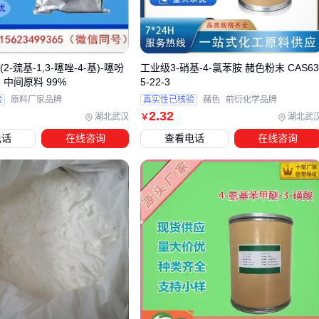
工艺温度直接影响其分解速率——高温产线需要评估是否值得
为更稳定的特种型号支付溢价。
(2-巯基-1,3-噻唑-4-基)-噻吩
工业级3-硝基-4-氯苯胺 赭色粉末 CAS6
-1 中间原料 99%
5-22-3
三、如何根据使用场景选择2-辛基-4-异噻唑啉-3-酮或替
验
原料厂家品牌
真实性已核验
赭色
前衍化学品牌
代方案？
2
.32
湖北武汉
湖北武
￥
在选择2-辛基-4-异噻唑啉-3-酮时，首先要明确你的具体使用场
电话
在线咨询
查看电话
在线咨询
景和需求。这种化学品主要用于杀菌防腐，但不同场景下对效
果和稳定性的要求可能不同。
工业循环水处理：需要长效稳定的杀菌效果，且对pH值适应
性要求较高。
水性涂料防腐：更关注与涂料的兼容性和不影响最终产品性
能。
日化产品防腐：需要符合相关安全标准，对人体刺激性低。
如果2-辛基-4-异噻唑啉-3-酮不完全符合你的需求，可以考虑以