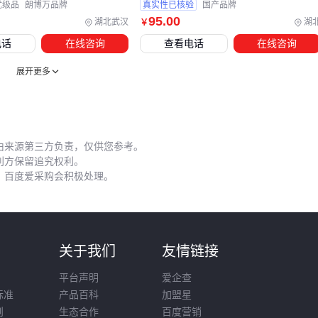
优级品
朗博万品牌
真实性已核验
国产品牌
95
.00
湖北武汉
湖
￥
五、哪些日常操作细节最容易被忽略却影响重大？
电话
在线咨询
查看电话
在线咨询
即使配备了合适的
防腐剂
稀释桶，使用过程中的细节疏漏仍
可能导致效果打折：
展开更多
搅拌棒材质选择：高硼硅玻璃或聚四氟乙烯材质能避免金属
离子污染
稀释顺序错误：应先加水后加药剂，防止局部浓度过高
由来源第三方负责，仅供您参考。
利方保留追究权利。
清洁不及时：残留物积累会降低后续批次的活性成分纯度
，百度爱采购会积极处理。
防静电搅拌棒
在粉尘较多的工业环境中尤为重要，能有效预
防静电引燃风险。操作时建议配合
聚酯防护面罩
和
防化手套
，特别是在通风条件有限的密闭空间作业时。
则
关于我们
友情链接
定期检查储罐密封件和搅拌设备轴承的磨损情况，这些易损件
平台声明
爱企查
的状态会直接影响药剂稳定性和操作安全性。建立维护日志记
标准
产品百科
加盟星
录每次开罐时间和环境温湿度，有助于追溯异常情况的原因。
则
生态合作
百度营销