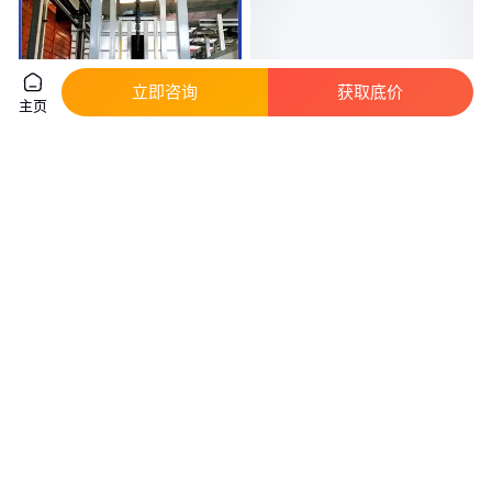
立即咨询
获取底价
主页
涂装流水线 自动悬挂链 水性漆
桥架涂装线 双赢 可加工定制 可
喷漆前处理线 创杰
提前预定 发货迅速
实地验厂
真实性已核验
9000
.00
800
.00
￥
/套
￥
万
/套
山东德州
福建福州
咨询
电话
咨询
电话