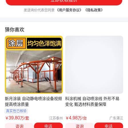
发送询价代表您同意
《用户服务协议》
《隐私政策》
猜你喜欢
新月涂装 自动静电喷涂设备视频
科涂机械 自动喷涂线 外形不易
提高喷涂质量
变化 甄选材料质量保障
真实性已核验
39
.80
4
.98
￥
万
/套
￥
万
/台
江苏泰州
广东湛江
咨询
电话
咨询
电话