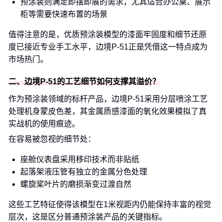
预涂装则满足即摆即展的需求，尤其适合办公桌、展示
柜等需要快速布置的场景
值得注意的是，优质预涂装模型的漆面牢固度和细节还原
度已接近专业手工水平，边境P-51正是凭借这一特点成为
市场热门。
二、边境P-51的工艺细节如何支撑其溢价？
作为预涂装领域的标杆产品，边境P-51采用分层喷涂工艺
处理机身蒙皮色差，其金属质感漆面的氧化效果模拟了真
实战机的使用痕迹。
在容易被忽视的细节处：
座舱仪表盘采用移印技术而非贴纸
起落架液压管有独立的金属分色处理
螺旋桨叶片的磨损渐变过渡自然
这些工艺特征使得该模型在1米视距内仍能保持丰富的视觉
层次，这是区分普通预涂装产品的关键指标。