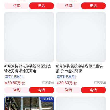
咨询
电话
咨询
电话
新月涂装 静电涂装线 环保制造
新月涂装 氟碳涂装线 源头直供
验收无惧 喷涂无死角
报 价 节能过环保
真实性已核验
真实性已核验
39
.80
39
.80
￥
万
/套
￥
万
/套
江苏泰州
江苏泰州
咨询
电话
咨询
电话