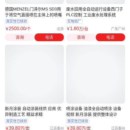
德国MENZEL门泽尔MS SD3用
废水回用全自动运行设备西门子
于将空气直接喷在主体上的喷嘴
PLC控制 工业废水处理系统
真实性已核验
实地验厂
2500
.00
1
.80
￥
/个
￥
万
/台
北京
广东广州
咨询
电话
咨询
电话
新月涂装 自动涂装线供 应商 优
喷涂设备 油漆全自动喷涂 设备
异制造工艺 精益求精
视频 新月涂装 提供整体设计
真实性已核验
真实性已核验
39
.80
39
.80
￥
万
/套
￥
万
/套
江苏泰州
江苏泰州