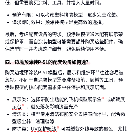
低，但需要购买涂料、工具，并投入大量时间。
预算有限：可以考虑塑料拼装模型，逐步完善涂装。
追求即时效果：预涂装模型是更高效的选择。
最后，考虑配套设备的需求。预涂装模型通常配有展示架
或保护罩，而自涂装模型可能需要额外购买这些配件。确
保选型时一并考虑这些细节，避免后续使用不便。
四、边境预涂装P-51的配套设备如何选？
购买边境预涂装P-51模型后，展示和维护环节往往容易被
忽视。不同于自涂装模型需要准备喷笔、颜料等工具，预
涂装模型的核心配套需求集中在保护和展示层面。
展示类：选择带防尘功能的
飞机模型展示盒
或
旋转展
示台
，避免落灰影响漆面光泽
清洁类：模型专用清洁布能安全去除表面浮尘，配合
微
型吸尘器
清理缝隙
防护类：
UV保护喷漆
可减缓紫外线导致的褪色，尤其