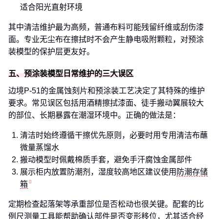
适合阳光直射环境
其中清洁维护最为高频，普通布料可能残留纤维或刮伤漆
面。专业无尘布在擦拭时不会产生静电吸附颗粒，对预涂
装模型的保护层更友好。
五、预涂装模型日常维护的三大误区
边境P-51的金属蚀刻片和预涂装工艺决定了其特殊的维护
要求。常见误区包括用酒精擦拭漆面、徒手搬动翼展较大
的部位、长期暴露在潮湿环境中。正确的做法是：
清洁时始终遵循干擦优先原则，必要时用专用清洁布蘸
微量蒸馏水
搬动模型时佩戴棉质手套，避免手汗腐蚀金属部件
展示柜内放置防潮剂，湿度较高地区建议使用
防潮存储
箱
定期检查起落架等承重部位是否松动也很关键。配套的比
例尺测量工具能帮助确认部件是否变形移位，尤其适合经