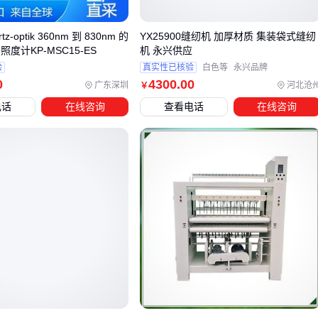
类型
适用场景
核心优势
tz-optik 360nm 到 830nm 的
YX25900缝纫机 加厚材质 集装袋式缝纫
度计KP-MSC15-ES
机 永兴供应
服装厂、箱包
高速度、耐用性
验
真实性已核验
白色等
永兴品牌
工业缝纫机
厂
强
0
4300
.00
广东深圳
河北沧
￥
电话
在线咨询
查看电话
在线咨询
家用缝纫机
DIY、小批量
多功能、易操作
带刀高车缝纫
同步切边、效率
厚料切割缝制
机
高
图案多样、精度
绣花机
装饰性缝制
高
工业场景
首选
工业缝纫机
，注意三点：
同步送料功能避免布料移位
大旋梭设计减少换线频率