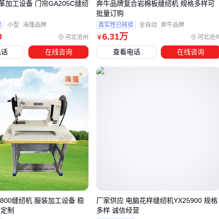
加工设备 门帘GA205C缝纫
奔牛品牌复合岩棉板缝纫机 规格多样可
550W以上电机保证持续动力
装
批量订购
验
小型
海篷品牌
真实性已核验
全自动
奔牛品牌
家庭用户
更适合
家用缝纫机
，重点关注：
0
6
.31
万
河北沧州
河北沧
￥
电话
在线咨询
查看电话
在线咨询
是否支持自由臂设计（方便袖口等部位）
内置线迹种类是否满足需求
噪音控制在60分贝以下
结论
：没有最好的，只有最适合的。✅
四、买了缝纫机后，这些配套设备你考虑了吗？
很多人买完主机才发现还需要这些：
压脚系统
：不同材质需要更换专用
缝纫机压脚
，比如拉链
压脚、滚边压脚
针线组合
：厚料要用DPx5针，薄料适合DBx1针，
缝纫机针
-9800缝纫机 服装加工设备 稳
厂家供应 电脑花样缝纫机YX25900 规格
的选择直接影响缝制效果
持定制
多样 诚信经营