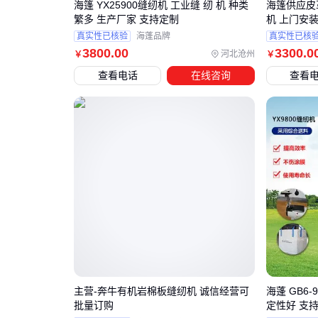
海篷 YX25900缝纫机 工业缝 纫 机 种类
海篷供应皮革
繁多 生产厂家 支持定制
机 上门安
真实性已核验
海蓬品牌
真实性已核
3800
.00
3300
.0
河北沧州
￥
￥
查看电话
在线咨询
查看
主营-奔牛有机岩棉板缝纫机 诚信经营可
海蓬 GB6
批量订购
定性好 支