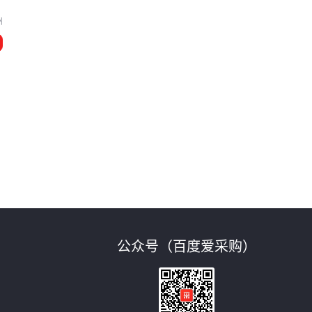
州
芯
公众号（百度爱采购）