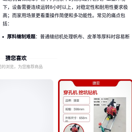
下，设备需要连续运转8小时以上，对稳定性和耐用性要求极
高；而家用场景更看重操作简便和多功能性。常见的痛点包
括：
厚料缝制难题
：普通缝纫机处理帆布、皮革等厚料时容易断
针、跳线
特殊材料需求
：无纺布、防水布等材料需要
超声波缝纫机
猜您喜欢
这类专业设备
您的浏览，为您推荐商品
效率与精度的平衡
：大批量生产需要自动化程度高的设备，
小批量定制则更看重灵活性
结论
：选错类型不仅浪费预算，更会影响产品质量和生产效
率。🚀
二、缝纫机的分类与工作原理：你真的了解吗？
缝纫机按工作原理主要分为三类：