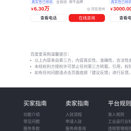
真实性已核验
全自动
奔牛品牌
真实性已核
6
.30
万
3000
.0
河北沧州
￥
￥
查看电话
在线咨询
查看
百度爱采购温馨提示：
以上内容来自第三方，内容真实性、准确性、合法性
未经权利方授权许可禁止任何第三方转载、引用，权
如有任何问题请点击页面底部『建议反馈』进行反馈
买家指南
卖家指南
平台规
功能介绍
入驻流程
准入规则
常见问题
申请入驻
工业品行业
服务条款
服务商查询
违规管理规