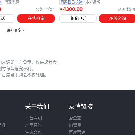
工作台
：专业的
缝纫机台板
能提升操作舒适度
验
海蓬品牌
真实性已核验
永兴品牌
0
4300
.00
河北沧州
河北沧
￥
动力系统
：工业机需要匹配
缝纫机电机
功率
电话
在线咨询
查看电话
在线咨询
结论
：配套设备的预算要预留主机价格的15%-20%。💡
展开更多
五、缝纫机使用中的三个容易被忽视的关键点
定期保养
：每500小时更换一次
缝纫机皮带
，每月清理梭
区域
由来源第三方负责，仅供您参考。
利方保留追究权利。
正确穿线
：90%的跳线问题源于穿线错误，参考说明书图示
，百度爱采购会积极处理。
维修工具
：备齐缝纫机维修工具，包括：
磁性螺丝刀（调节针距）
镊子（清理线头）
润滑油（保养运动部件）
则
关于我们
友情链接
平台声明
爱企查
结论
：良好的使用习惯能延长设备寿命3-5年。🛠️
标准
产品百科
加盟星
选购缝纫机时要综合考虑生产规模、材料类型和预算。工业用
则
生态合作
百度营销