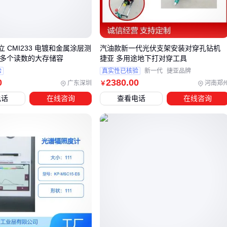
机械式
：传统结构，通过齿轮和连杆传动，维护简单但功能
单一
电子式
：加入电机和控制面板，可实现多种线迹，适合
多功
日立 CMI233 电镀和金属涂层测
汽油款新一代光伏支架安装对穿孔钻机
能缝纫机
00多个读数的大存储容
捷亚 多用途地下打对穿工具
电脑式
：通过程序控制，精度高且功能丰富，
电脑缝纫机
验
真实性已核验
新一代
捷亚品牌
适合复杂图案
0
2380
.00
广东深圳
河南郑
￥
电话
在线咨询
查看电话
在线咨询
常见误区：
认为工业设备一定比家用的好（实际是适用场景不同）
忽视线迹类型对成品的影响（直线、锯齿、锁边等各有用
途）
低估维护成本（高负荷设备需要定期保养）
结论
：理解工作原理才能避免被营销话术误导。🔍
三、工业级还是家用级？如何根据需求选择最佳缝纫机