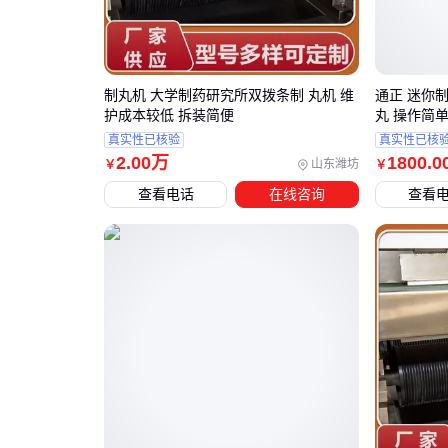
制丸机 大学制药研究所双拨条制 丸机 维
通正 迷你
护成本较低 拆装简便
丸 操作简单
真实性已核验
真实性已核
2
.00
万
1800
.0
山东潍坊
￥
￥
查看电话
在线咨询
查看