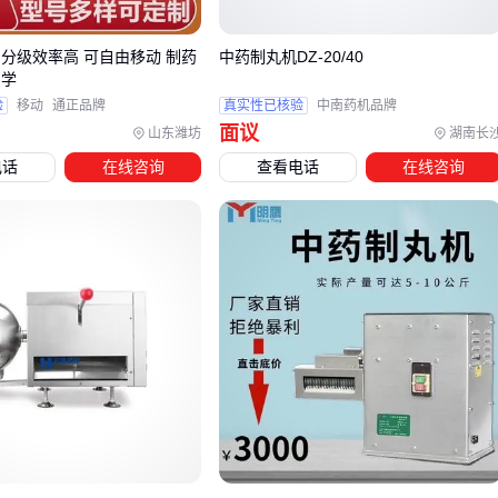
小批量生产
2.2kW
3-5种固定规格；0.7-1.5万
 分级效率高 可自由移动 制药
中药制丸机DZ-20/40
中药连续制
易学
6kW
全自动三辊；1.3-2.5万
丸
验
移动
通正品牌
真实性已核验
中南药机品牌
面议
山东潍坊
湖南长
食品工业线
7.5kW
耐磨合金钢；4万+
电话
在线咨询
查看电话
在线咨询
实验室场景建议选择
实验室制丸机
，其变频离心盘能适配
0.2-5mm的丸径调节；而中药厂连续生产则需要
全自动制丸机
的自动分拣功能。
四、只买主机可能面临哪些后续投入？
制丸仅是生产线的起点，后续环节的匹配度决定成品合格率：
干燥定型
：含水分>15%的丸子需
药丸干燥机
，否则易粘
变形
表面处理
：中药蜜丸抛光推荐不锈钢材质
药丸抛光机
，食