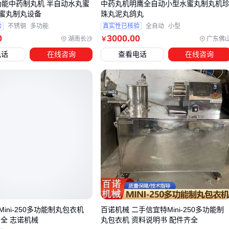
多功能中药制丸机 半自动水丸蜜
中药丸机明鹰全自动小型水蜜丸制丸机
品丸可省去此步骤
蜜丸制丸设备
珠丸泥丸鸽丸
计量包装
：不规则丸剂需
药丸分装机
预先筛分，再进入
药
验
不锈钢
多功能
真实性已核验
全自动
小型
0
3000
.00
丸包装机
湖南长沙
广东佛
￥
电话
在线咨询
查看电话
在线咨询
五、为什么你的制丸机模具损耗特别快？
物料特性与模具寿命强相关：
高糖分物料
（如黑芝麻丸）会加速碳钢模具锈蚀，必须选用
304不锈钢
含纤维药材
（如灵芝粉）建议模具硬度≥HRC55，避免刃口
磨损
肉糜类物料
需每周拆卸清洗，否则残留脂肪会硬化堵塞模孔
⚡
关键提示
：模具成本约占整机15%，选配时优先考虑可互换
性和表面光洁度。
ini-250多功能制丸包衣机
百诺机械 二手信宜特Mini-250多功能制
从实验室研发到工业化量产，制丸机的选型本质是
精度、效率
齐全 志诺机械
丸包衣机 资料说明书 配件齐全