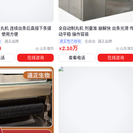
优势：丸重控制精准，适合高粘度物料如
蜜丸机
处理
的中药膏体
局限：更换模具需停机，不适合多规格混合生产
滚圆式
（适合水丸）
制丸机 连续出条后直接下条搓
全自动制丸机 剂量准 崩解快 出条光滑 
 使用方便
动平稳 操作容易
依赖离心力将条状物料切割滚圆，典型如
水丸机
验
通正品牌
真实性已核验
全自动
通正品牌
优势：可连续调节丸径，处理低粘度物料效率更高
0
2
.10
万
山东潍坊
山东潍
￥
注意：丸重差异相对较大，需配合抛光工序
电话
在线咨询
查看电话
在线咨询
⚡
结论
：含蜜量>50%选挤压式，含水/油量高优先滚圆式。
三、实验室小试与批量生产的配置分水岭
电机功
场景
模具配置；典型价位
率
实验室研发
0.75kW
可换式微型模具；1.2-3万