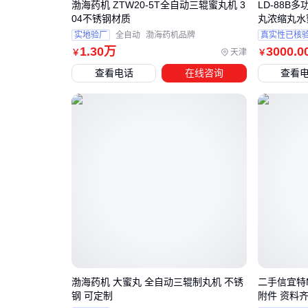
渤海药机 ZTW20-5T全自动三辊蜜丸机 3
LD-88B
04不锈钢材质
丸浓缩丸水
实地验厂
全自动
渤海药机品牌
真实性已核
1
.30
万
3000
.0
天津
￥
￥
查看电话
在线咨询
查看
渤海药机 大蜜丸 全自动三辊制丸机 不锈
二手信宜特M
钢 可定制
附件 资料