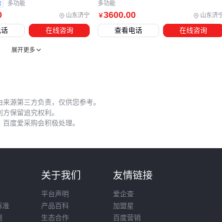
验
多功能
多功能
与扩展性
的平衡。
压片机
与
胶囊填充机
可作为丸剂生产的
0
3600
.00
山东济宁
山东济
￥
替代方案，但丸形特有的缓释特性仍不可替代。建议先明确日
电话
在线咨询
查看电话
在线咨询
均产量和物料特性，再反向推导设备配置——毕竟，省下的维
护成本可能比初始差价更可观。
展开更多
由来源第三方负责，仅供您参考。
利方保留追究权利。
，百度爱采购会积极处理。
则
关于我们
友情链接
平台声明
爱企查
标准
产品百科
加盟星
则
生态合作
百度营销