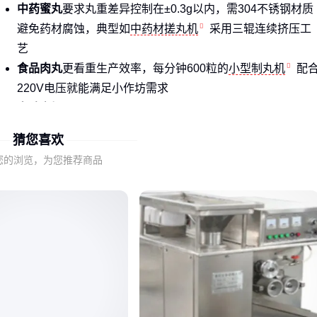
中药蜜丸
要求丸重差异控制在±0.3g以内，需304不锈钢材质
避免药材腐蚀，典型如
中药材搓丸机
采用三辊连续挤压工
艺
食品肉丸
更看重生产效率，每分钟600粒的
小型制丸机
配
220V电压就能满足小作坊需求
实验室场景
则需要兼顾微量投料和工艺验证，离心式制丸更
适合2-4kg/h的小批量试产
猜您喜欢
关键差异在于
成型精度
与
材质耐受性
：中药丸剂对重金属迁移
您的浏览，为您推荐商品
敏感，而食品丸子的圆度与弹性更影响口感。
二、蜜丸与水丸的工艺差异如何影响设备选择？
两种主流成型原理决定了设备结构：
挤压式
（适合蜜丸）
通过螺旋杆推进物料，强制通过模具孔成型