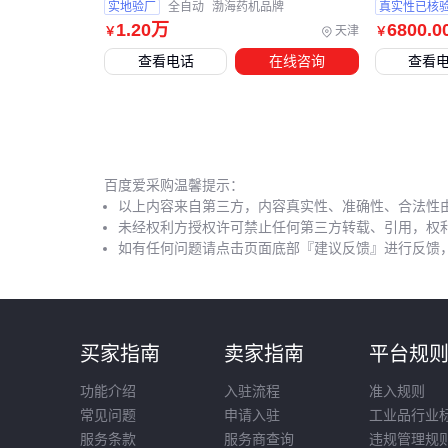
实地验厂
全自动
渤海药机品牌
真实性已核
1
.20
万
6800
.0
天津
￥
￥
查看电话
在线咨询
查看
百度爱采购温馨提示：
以上内容来自第三方，内容真实性、准确性、合法性
未经权利方授权许可禁止任何第三方转载、引用，权
如有任何问题请点击页面底部『建议反馈』进行反馈
买家指南
卖家指南
平台规
功能介绍
入驻流程
准入规则
常见问题
申请入驻
工业品行业
服务条款
服务商查询
违规管理规