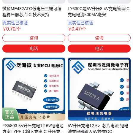
微盟ME432ATG低电压三端可编
LY630C是5V升压8.4V充电管理IC
程稳压器芯片IC 技术支持
充电电流500MA毫安
真实性已核验
真实性已核验
0
.70
0
.47
￥
/个
￥
/个
广东深圳
广东深圳
咨询
咨询
电话
电话
FS5803 5V升压充电12.6V锂电池
5V升压充电12.6v_芯片电流 锂电
方案TYPE-C输入充电IC 升压充电
池充电器输入5V快充QC