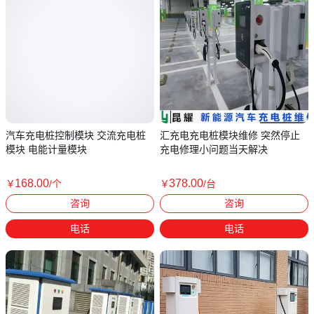
汽车充电桩控制模块 交流充电桩
汇充电充电桩模块维修 突然停止
模块 电能计量模块
充电修理小问题当天解决
168
.00
378
.00
￥
/个
￥
/台
广东深圳
江苏常州
咨询
咨询
电话
电话