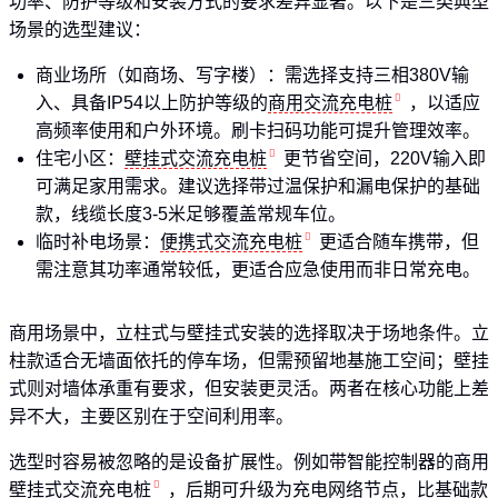
功率、防护等级和安装方式的要求差异显著。以下是三类典型
场景的选型建议：
商业场所（如商场、写字楼）：需选择支持三相380V输
入、具备IP54以上防护等级的
商用交流充电桩
，以适应
高频率使用和户外环境。刷卡扫码功能可提升管理效率。
住宅小区：
壁挂式交流充电桩
更节省空间，220V输入即
可满足家用需求。建议选择带过温保护和漏电保护的基础
款，线缆长度3-5米足够覆盖常规车位。
临时补电场景：
便携式交流充电桩
更适合随车携带，但
需注意其功率通常较低，更适合应急使用而非日常充电。
商用场景中，立柱式与壁挂式安装的选择取决于场地条件。立
柱款适合无墙面依托的停车场，但需预留地基施工空间；壁挂
式则对墙体承重有要求，但安装更灵活。两者在核心功能上差
异不大，主要区别在于空间利用率。
选型时容易被忽略的是设备扩展性。例如带智能控制器的商用
壁挂式
交流充电桩
，后期可升级为充电网络节点，比基础款