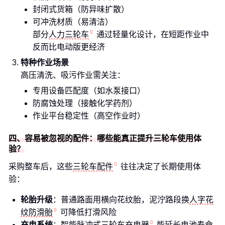
封闭式货箱（防异味扩散）
可冲洗材质（易清洁）
部分
人力三轮车
通过轻量化设计，在短距作业中
反而比电动版更经济
特种作业场景
高压清洗、吸污作业需关注：
专用设备匹配度（如水泵接口）
防腐蚀处理（接触化学药剂）
作业平台稳定性（高空作业时）
四、容易被忽视的配件：哪些能真正提升三轮车使用体
验？
采购整车后，这些
三轮车配件
往往决定了长期使用体
验：
轮胎升级
：普通路面用横向花纹胎，泥泞路段换
人字花
纹防滑胎
可降低打滑风险
充电系统
：智能脉冲式
三轮车充电器
能延长电池寿命