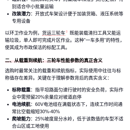
别适合中小批量运输
改装潜力
：开放式车架设计便于加装货箱、液压系统等
专用设备
以环卫作业为例，
货运三轮车
既能装载清扫工具又能运
输垃圾，单人即可完成片区作业。这种"一车多用"的特性，
使其成为市政保洁的标配工具。
二、从载重到续航：三轮车性能参数的真正含义
选购时最常关注的载重和续航指标，实际使用中往往与标
称值存在差异。关键在于理解参数背后的真实含义：
标称载重
：指平坦路面匀速行驶时的安全负荷，实际作
业中需预留20%余量应对坡道启停
电池续航
：60V电池组在满载状态下，连续工作时间通
常比空载缩短30%-40%
爬坡能力
：25%坡度是分水岭，低于该数值的车型不适
合山区或工地使用