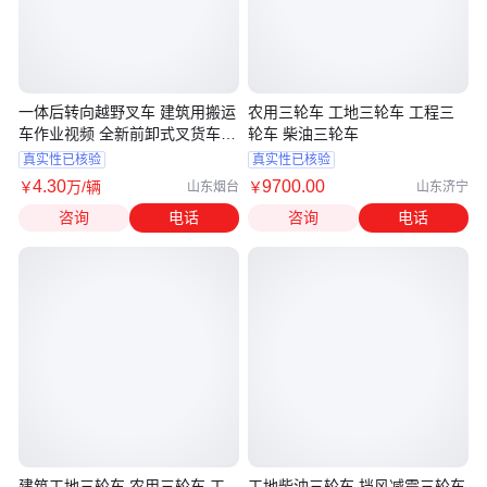
一体后转向越野叉车 建筑用搬运
农用三轮车 工地三轮车 工程三
车作业视频 全新前卸式叉货车品
轮车 柴油三轮车
牌
真实性已核验
真实性已核验
4
.30
9700
.00
￥
万
/辆
￥
山东烟台
山东济宁
咨询
电话
咨询
电话
建筑工地三轮车 农用三轮车 工
工地柴油三轮车 挡风减震三轮车