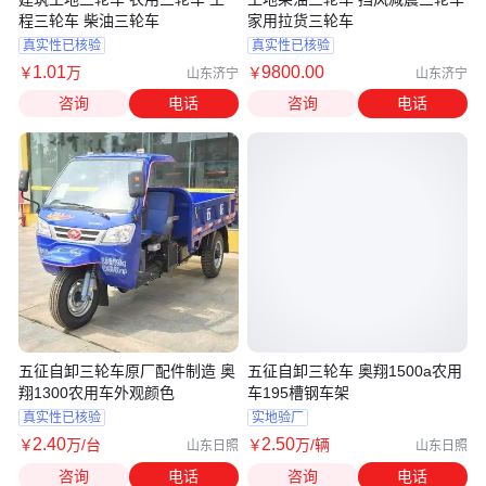
程三轮车 柴油三轮车
家用拉货三轮车
真实性已核验
真实性已核验
1
.01
9800
.00
￥
万
￥
山东济宁
山东济宁
咨询
电话
咨询
电话
五征自卸三轮车原厂配件制造 奥
五征自卸三轮车 奥翔1500a农用
翔1300农用车外观颜色
车195槽钢车架
真实性已核验
实地验厂
2
.40
2
.50
￥
万
/台
￥
万
/辆
山东日照
山东日照
咨询
电话
咨询
电话