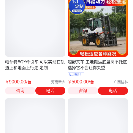
帕菲特BQY牵引车 可以实现在轨
越野叉车 工地搬运底盘高不托底
道上和地面上行走 定制
选择它不会让你失望
实地验厂
9000
.00
5000
.00
￥
/台
￥
/台
河南新乡
广西桂林
咨询
电话
咨询
电话