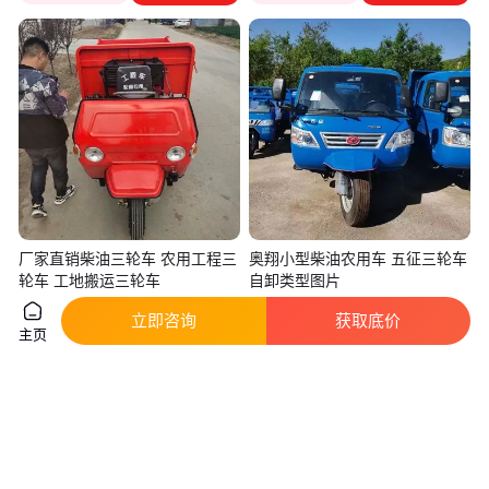
厂家直销柴油三轮车 农用工程三
奥翔小型柴油农用车 五征三轮车
轮车 工地搬运三轮车
自卸类型图片
真实性已核验
实地验厂
立即咨询
获取底价
3100
.00
3
.10
￥
￥
万
/辆
主页
山东济宁
山东日照
咨询
电话
咨询
电话