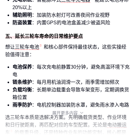
20%以上
辅助照明
：加装防水射灯可改善夜间作业视野
防盗装置
：内置GPS的电池盒盖减少被盗风险
五、延长三轮车寿命的日常维护要点
想让
三轮车电池
和核心部件保持最佳状态，这些实操经
验值得注意：
电池保养
：每次充电前静置30分钟，避免高温环境下充
电
链条维护
：每月用机油润滑一次，雨季需增加频次
负载均衡
：长期单边载重会导致车架变形，定期调换货
箱位置
雨季防护
：电机控制器加装防水罩，避免雨水渗入电路
展开更多内容

选三轮车本质是选解决方案。先明确载货类型、作业环境
和日行驶距离，再匹配对应的车型配置。无论是
电动搬运
车
的载重升级，还是特种作业车的功能定制，核心都是