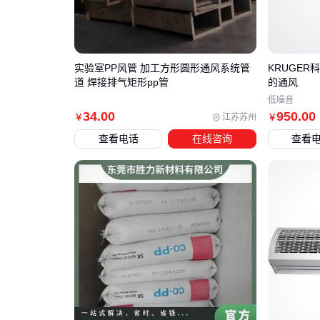
实验室PP风管 加工方形圆形通风系统管
KRUGER
道 焊接排气矩形pp管
的通风
低噪音
34
.00
950
.00
江苏苏州
￥
￥
查看电话
在线咨询
查看