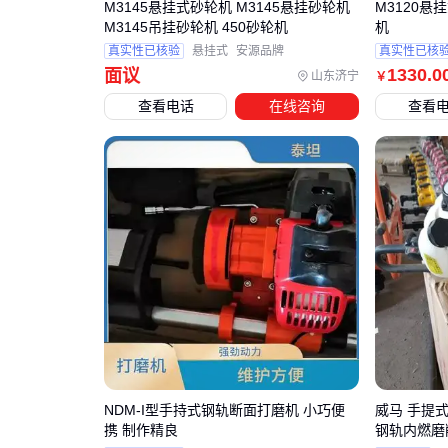
M3145悬挂式砂轮机 M3145悬挂砂轮机
M3120悬
M3145吊挂砂轮机 450砂轮机
机
真实性已核验
悬挂式
安源品牌
真实性已核
1330
.0
面议
山东济宁
￥
查看电话
在线咨询
查看
NDM-I型手持式钢轨断面打磨机 小巧便
威马 手提
携 制作精良
钢轨内燃磨