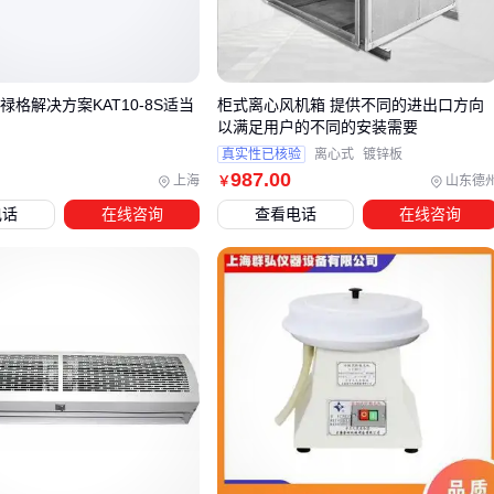
更深层的价格差异来自设计细节：
叶轮动平衡精度影响振动和噪音水平
电机防护等级决定环境适应性
科禄格解决方案KAT10-8S适当
柜式离心风机箱 提供不同的进出口方向
以满足用户的不同的安装需要
轴承和密封结构关乎连续运行可靠性
真实性已核验
离心式
镀锌板
987
.00
服务成本也常被忽略。包含安装调试、备件供应和技术支持的
上海
山东德
￥
全套服务，与单纯设备交付之间存在显著成本差异，这需要根
电话
在线咨询
查看电话
在线咨询
据项目实际运维能力进行权衡。
三、如何根据实际场景选择离心通风机？
离心通风机的选型首先要明确使用场景的核心需求，不同环境
对设备的耐腐蚀性、耐高温性、风压和风量等参数有显著差
异。
化工、电镀等腐蚀性环境需优先考虑防腐材质，如玻璃钢或
衬塑风机，避免金属部件被化学物质侵蚀。