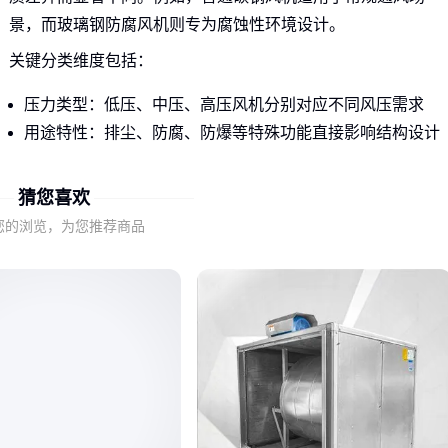
景，而玻璃钢防腐风机则专为腐蚀性环境设计。
关键分类维度包括：
压力类型：低压、中压、高压风机分别对应不同风压需求
用途特性：排尘、防腐、防爆等特殊功能直接影响结构设计
材质选择：碳钢、不锈钢、玻璃钢等决定耐腐蚀性和寿命
猜您喜欢
以常见的
G4-73排尘离心风机
为例，其叶轮结构和密封性能
您的浏览，为您推荐商品
就与普通通风机存在本质区别，这解释了为何外观相似的风机
报价可能相差数倍。
二、为什么相同功率的风机价格能差3倍？
材质成本差异是最直观的因素。普通碳钢风机虽然初始采购成
本低，但在腐蚀性环境中使用寿命可能大幅缩短；而玻璃钢或
不锈钢材质虽然报价较高，但能显著降低更换频率和维护成
本。