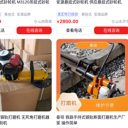
确定主设备后，还需评估配套的消音器、调节阀或防爆装置等
挂式砂轮机 M3120吊挂式砂轮
安源悬挂式砂轮机 供应悬挂式砂轮机
附件，这些往往被忽略但直接影响系统整体性能。
验
悬挂式
安源品牌
真实性已核验
悬挂式
安源品牌
0
2800
.00
山西晋城
山东济
￥
四、采购离心通风机后，这些配套设备你准备好了吗？
电话
在线咨询
查看电话
在线咨询
离心通风机安装后，许多用户会发现噪音、震动或连接问题突
然凸显。这些并非主设备质量问题，而是配套设备未同步匹配
的典型表现。比如未安装
风机消音棉
的工业场景，往往因高
频噪音被迫二次停工改造。
关键配套设备可分为三类：
降噪类：如
阻燃风机消音棉
和
波浪吸音棉
，能降低高频
气流噪音
减震类：
JGF型橡胶减震器
可缓解设备运行时的结构传导
震动
连接类：
耐高温通风软接
和
防爆风机控制箱
确保管道安
式钢轨打磨机 无死角打磨机器
泰坦 铁路手持式钢轨断面打磨机生产厂
全衔接
削机
家 操作简单