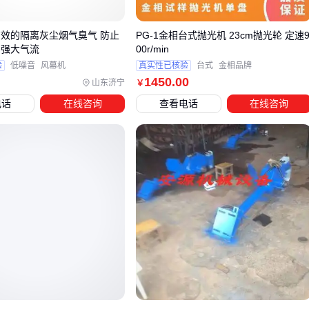
高温车间、锅炉房等场景应选择耐高温型号，确保叶轮和电
机在长期高温下稳定运行。
有效的隔离灰尘烟气臭气 防止
PG-1金相台式抛光机 23cm抛光轮 定速
 强大气流
00r/min
需要大风量低压的通风场景（如畜牧养殖）可选用
低压离心
验
低噪音
风幕机
真实性已核验
台式
金相品牌
通风机
，而除尘系统或长管道输送则需高压型号克服阻
1450
.00
山东济宁
￥
力。
电话
在线咨询
查看电话
在线咨询
高压离心通风机
适合需要克服系统阻力的场景，例如工业除
尘或废气处理。其较高的风压能确保气流在复杂管道中有效输
送，但需注意配套电机的功率匹配，避免过载。
耐高温离心通风机
在高温环境下的稳定性是关键。若选型不
当，普通风机的塑料部件可能变形，金属叶轮也可能因热胀冷
缩导致动平衡失效，增加维护成本。
选型时还需考虑设备的可扩展性。例如，未来可能升级的除尘
系统需要预留风量余量，而频繁启停的工况则需关注电机的耐
频繁启动能力。