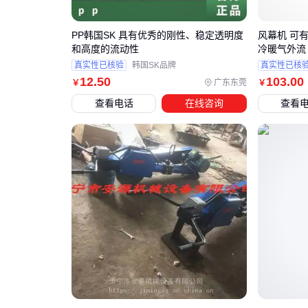
PP韩国SK 具有优秀的刚性、稳定透明度
风幕机 可
和高度的流动性
冷暖气外流
真实性已核验
韩国SK品牌
真实性已核
12
.50
103
.00
广东东莞
￥
￥
查看电话
在线咨询
查看