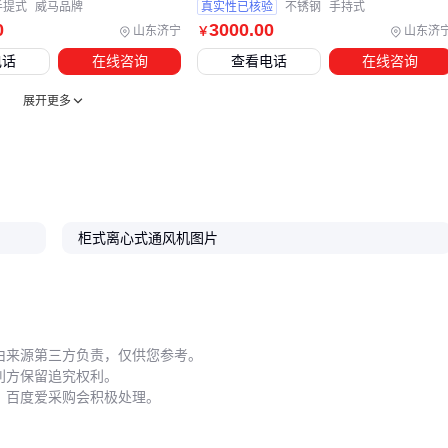
手提式
威马品牌
真实性已核验
不锈钢
手持式
配套设备的选择需与主设备工况严格匹配。例如化工车间需优
0
3000
.00
山东济宁
山东济
￥
先考虑防爆
风机控制箱
，而食品厂则要关注
不锈钢风机防护
电话
在线咨询
查看电话
在线咨询
罩
的密封性。忽略这些细节可能导致主设备性能折损甚至安
展开更多
全隐患。
五、这些使用细节，直接影响离心通风机的寿命
皮带传动系统的维护最易被忽视。
风机皮带轮
槽口磨损超过
1mm时，就会导致传动效率下降和异常震动。定期检查皮带轮
柜式离心式通风机图片
与皮带的匹配度，能避免因此引发的电机过载问题。
日常维护要注意三个节点：
首次运行72小时后需重新紧固所有螺栓
由来源第三方负责，仅供您参考。
累计运行500小时应更换润滑油
利方保留追究权利。
季节性停用前需清理叶轮积尘
，百度爱采购会积极处理。
遇到风量突然下降时，不要急于调节变频器。先检查
通风管道