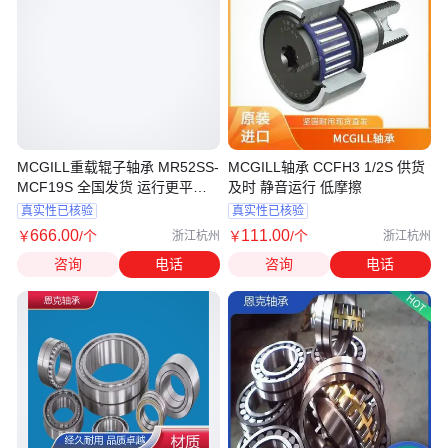
MCGILL重载辊子轴承 MR52SS-
MCGILL轴承 CCFH3 1/2S 供货
MCF19S 全国发货 运行更平稳
及时 静音运行 低摩擦
防护式
真实性已核验
真实性已核验
666
.00
111
.00
￥
/个
￥
/个
浙江杭州
浙江杭州
咨询
电话
咨询
电话