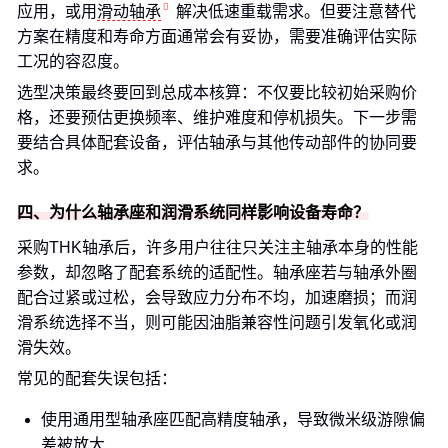
应用，或用
滑动轴承
解决低速重载需求。但要注意替代
方案在精度和寿命方面通常会有妥协，需要准确评估实际
工况的容忍度。
选型决策最终要回到总成本核算：不仅要比较初始采购价
格，还要预估更换频率、维护难度和停机损失。下一步需
要结合具体配套设备，评估轴承与其他传动部件的协同要
求。
四、为什么轴承座和润滑系统同样影响设备寿命？
采购THK轴承后，许多用户往往只关注主轴承本身的性能
参数，却忽略了配套系统的适配性。轴承座若与轴承外圈
配合过紧或过松，会导致应力分布不均，加速磨损；而润
滑系统选择不当，则可能因油脂兼容性问题引发氧化或润
滑失效。
常见的配套失误包括：
使用通用型轴承座匹配高精度轴承，导致微米级游隙偏
差被放大