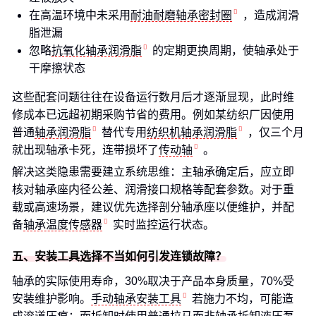
在高温环境中未采用
耐油耐磨轴承密封圈
，造成润滑
脂泄漏
忽略
抗氧化轴承润滑脂
的定期更换周期，使轴承处于
干摩擦状态
这些配套问题往往在设备运行数月后才逐渐显现，此时维
修成本已远超初期采购节省的费用。例如某纺织厂因使用
普通
轴承润滑脂
替代专用
纺织机轴承润滑脂
，仅三个月
就出现轴承卡死，连带损坏了
传动轴
。
解决这类隐患需要建立系统思维：主轴承确定后，应立即
核对轴承座内径公差、润滑接口规格等配套参数。对于重
载或高速场景，建议优先选择剖分轴承座以便维护，并配
备
轴承温度传感器
实时监控运行状态。
五、安装工具选择不当如何引发连锁故障？
轴承的实际使用寿命，30%取决于产品本身质量，70%受
安装维护影响。
手动轴承安装工具
若施力不均，可能造