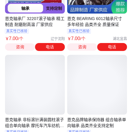
恩克轴承厂 32207滚子轴承 精工
恩克 BEARING 6012轴承尺寸
制造 耐磨耐高温 厂家供应
多年经验 品类齐全 质量保证
真实性已核验
真实性已核验
7
.00
7
.00
￥
/个
￥
/个
辽宁沈阳
湖北宜昌
咨询
电话
咨询
电话
恩克轴承 非标滚针满装圆柱滚子
恩克品牌轴承保持器 组合轴承单
组合单向轴承 摩托车汽车纺机适
向轴承 品类齐全支持定制
用