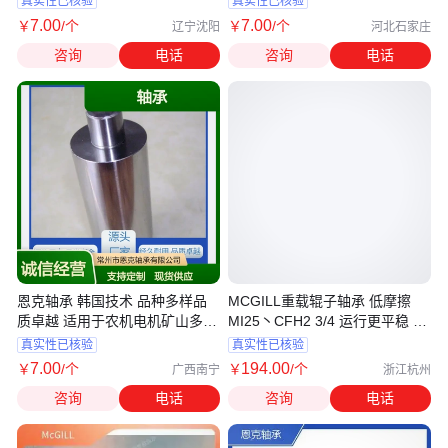
真实性已核验
真实性已核验
7
.00
7
.00
￥
/个
￥
/个
辽宁沈阳
河北石家庄
咨询
电话
咨询
电话
恩克轴承 韩国技术 品种多样品
MCGILL重载辊子轴承 低摩擦
质卓越 适用于农机电机矿山多领
MI25丶CFH2 3/4 运行更平稳 交
域
货期短
真实性已核验
真实性已核验
7
.00
194
.00
￥
/个
￥
/个
广西南宁
浙江杭州
咨询
电话
咨询
电话