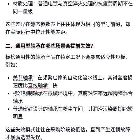
材质处理：普通电镀与真空淬火处理的抗疲劳周期不在
同一量级
这些差异在静态参数表上往往体现为相同的型号前缀，却
在实际运行中拉开性能差距。
二、通用型轴承在哪些场景会提前失效？
标榜通用性的轴承产品在特定工况下会暴露适应性短板，
例如：
关节轴承
在频繁启停的自动化流水线上，其衬套磨损
速度比
直线轴承
快
标准钢制轴承在酸碱环境中，其腐蚀速率远超陶瓷混合
轴承
普通密封设计的轴承在粉尘车间，其润滑污染周期缩短
明显
这些失效模式往往在采购阶段被低估，直到产生连锁故障
才暴露选型失误。