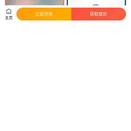
立即咨询
获取底价
主页
MCGILL轴承 MR96-CCF3 1/2S
恩克轴承 非标滚针满装圆柱滚子
供货及时 安装简单 低摩擦
精工制造持久耐用
真实性已核验
真实性已核验
108
.00
7
.00
￥
/个
￥
/个
浙江杭州
江西南昌
咨询
电话
咨询
电话