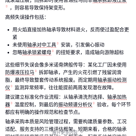
成滚道压痕；而拆卸时使用普通拉马而非
轴承拆卸液压泵
，则容易导致保持架变形。
高频失误操作包括：
用火焰直接加热轴承导致材料退火，反而使过盈配合更
紧
未使用
轴承对中工具
安装，引发偏心振动
忽略
轴承锁紧螺母
的扭矩要求，造成轴向游隙超标
这些细节失误会像多米诺骨牌般传导：某化工厂因未使用
防爆液压拉马
拆卸轴承，产生的火花引燃了残留润滑
脂，最终导致整套传动系统报废。而定期用
轴承振动检测
仪
监测异常频率，往往能提前两周发现潜在故障。
建议建立标准化作业流程：从轴承清洗剂选择、
轴承加热
器
温度控制，到最后的
振动频谱分析仪
验收，每个环节
都应有明确的操作规范和检查节点。
轴承采购本质是风险管理过程，需要构建质量参数、工况
适配、服务支持的三维评估框架。短期来看，合格的轴承
展开更多内容
