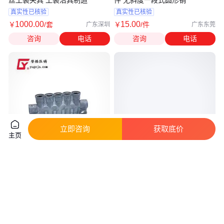
丝工装夹具 工装治具制造
件 无斜度一段式圆形销
真实性已核验
真实性已核验
1000
.00
15
.00
￥
/套
￥
/件
广东深圳
广东东莞
咨询
电话
咨询
电话
立即咨询
获取底价
主页
誉格油阀精密锌合金压铸,气密性
AL- SI8CU3FE铸铝 ADC7铝板
测试通过,可承受8个bar的压
美国ASTM S5C压铸铝材
真实性已核验
真实性已核验
25
.00
90
.00
￥
/件
￥
/千克
广东东莞
广东东莞
咨询
电话
咨询
电话