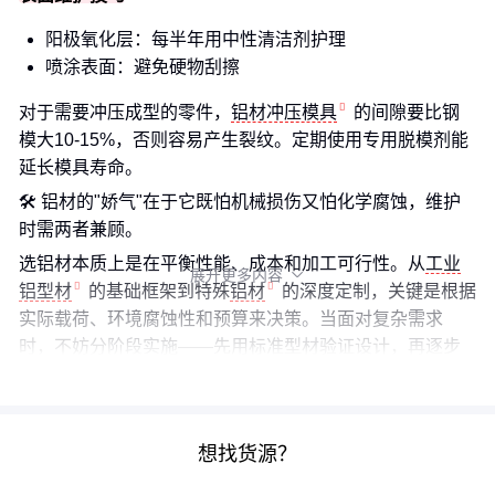
阳极氧化层：每半年用中性清洁剂护理
喷涂表面：避免硬物刮擦
对于需要冲压成型的零件，
铝材冲压模具
的间隙要比钢
模大10-15%，否则容易产生裂纹。定期使用专用脱模剂能
延长模具寿命。
🛠️ 铝材的"娇气"在于它既怕机械损伤又怕化学腐蚀，维护
时需两者兼顾。
选铝材本质上是在平衡性能、成本和加工可行性。从
工业
展开更多内容

铝型材
的基础框架到特殊
铝材
的深度定制，关键是根据
实际载荷、环境腐蚀性和预算来决策。当面对复杂需求
时，不妨分阶段实施——先用标准型材验证设计，再逐步
过渡到定制方案。
想找货源？