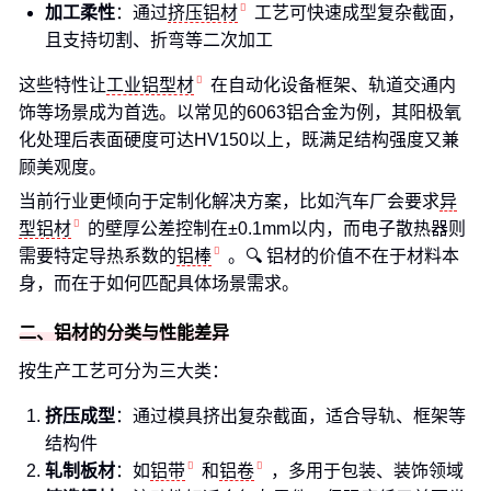
加工柔性
：通过
挤压铝材
工艺可快速成型复杂截面，
且支持切割、折弯等二次加工
这些特性让
工业铝型材
在自动化设备框架、轨道交通内
饰等场景成为首选。以常见的6063铝合金为例，其阳极氧
化处理后表面硬度可达HV150以上，既满足结构强度又兼
顾美观度。
当前行业更倾向于定制化解决方案，比如汽车厂会要求
异
型铝材
的壁厚公差控制在±0.1mm以内，而电子散热器则
需要特定导热系数的
铝棒
。🔍 铝材的价值不在于材料本
身，而在于如何匹配具体场景需求。
二、铝材的分类与性能差异
按生产工艺可分为三大类：
挤压成型
：通过模具挤出复杂截面，适合导轨、框架等
结构件
轧制板材
：如
铝带
和
铝卷
，多用于包装、装饰领域