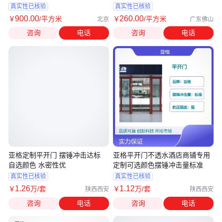
用
真实性已核验
真实性已核验
900
.00
260
.00
￥
/平方米
￥
/平方米
北京
广东佛山
咨询
电话
咨询
电话
亚格定制平开门 摆锤冲击达标
亚格平开门不透水酒店商铺专用
自选颜色 水密性优
定制可选颜色摆锤冲击量标准
真实性已核验
真实性已核验
1
.26
1
.12
￥
万
/套
￥
万
/套
陕西西安
陕西西安
咨询
电话
咨询
电话