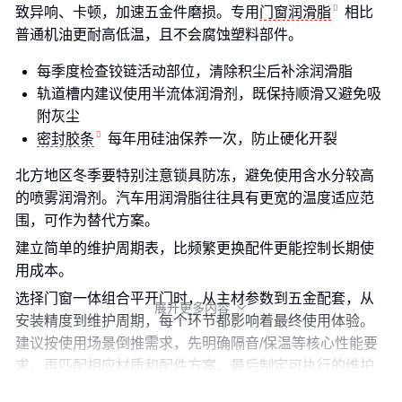
致异响、卡顿，加速五金件磨损。专用
门窗润滑脂
相比
普通机油更耐高低温，且不会腐蚀塑料部件。
每季度检查铰链活动部位，清除积尘后补涂润滑脂
轨道槽内建议使用半流体润滑剂，既保持顺滑又避免吸
附灰尘
密封胶条
每年用硅油保养一次，防止硬化开裂
北方地区冬季要特别注意锁具防冻，避免使用含水分较高
的喷雾润滑剂。汽车用润滑脂往往具有更宽的温度适应范
围，可作为替代方案。
建立简单的维护周期表，比频繁更换配件更能控制长期使
用成本。
选择门窗一体组合平开门时，从主材参数到五金配套，从
展开更多内容

安装精度到维护周期，每个环节都影响着最终使用体验。
建议按使用场景倒推需求，先明确隔音/保温等核心性能要
求，再匹配相应材质和配件方案，最后制定可执行的维护
计划。