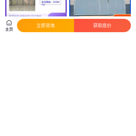
立即咨询
获取底价
主页
亚格定制平开门 厂家免费量尺寸
工业平开门 钢结构车间用 电动
不透水门框 多色可选
遥控开启 门体轻便 不易变形 门
道
真实性已核验
真实性已核验
4600
.00
260
.00
￥
/套
￥
/平方米
陕西西安
河北石家庄
咨询
电话
咨询
电话
中威岩棉板平开门 种类多样 工
雅之轩 简约时尚平开门品牌免费