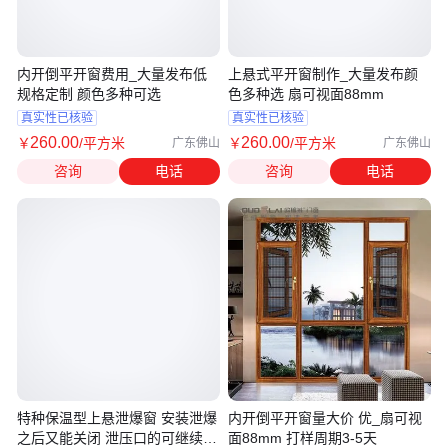
内开倒平开窗费用_大量发布低
上悬式平开窗制作_大量发布颜
规格定制 颜色多种可选
色多种选 扇可视面88mm
真实性已核验
真实性已核验
260
.00
260
.00
￥
/平方米
￥
/平方米
广东佛山
广东佛山
咨询
电话
咨询
电话
特种保温型上悬泄爆窗 安装泄爆
内开倒平开窗量大价 优_扇可视
之后又能关闭 泄压口的可继续使
面88mm 打样周期3-5天