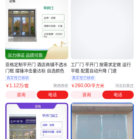
亚格定制平开门 酒店商铺不透水
工厂门 平开门 按需求定做 运行
门框 摆锤冲击量达标 自选颜色
平稳 配置自动升降 门道
真实性已核验
真实性已核验
1
.12
260
.00
￥
万
/套
￥
/平方米
陕西西安
河北石家庄
咨询
电话
咨询
电话