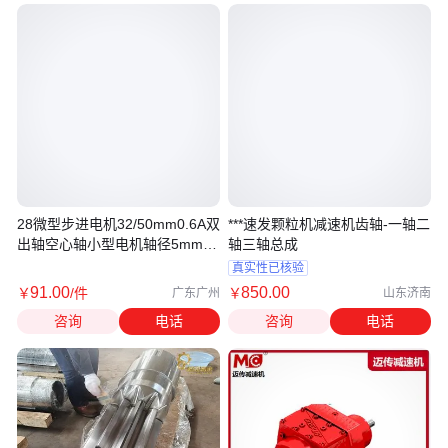
28微型步进电机32/50mm0.6A双
***速发颗粒机减速机齿轴-一轴二
出轴空心轴小型电机轴径5mm孔
轴三轴总成
2.5mm
真实性已核验
91
.00
850
.00
￥
/件
￥
广东广州
山东济南
咨询
电话
咨询
电话