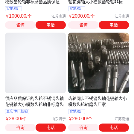
模数齿轮轴非标磨齿品质保证
轴花键轴大小模数齿轮轴非标
实地验厂
实地验厂
1000
.00
2000
.00
￥
/个
￥
/个
江苏南通
江苏南通
咨询
电话
咨询
电话
供应品质保证的齿轮不锈钢齿轴
齿轮同步不锈钢齿轴花键轴大小
花键轴大小模数齿轮轴非标磨齿
模数齿轮轴磨齿厂家
真实性已核验
实地验厂
28
.00
280
.00
￥
/件
￥
/个
山东济宁
江苏南通
咨询
电话
咨询
电话