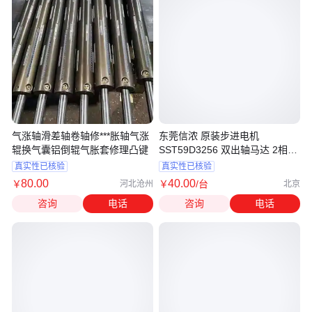
气涨轴滑差轴卷轴修***胀轴气涨
东莞信浓 原装步进电机
辊换气囊铝倒辊气胀套修理凸键
SST59D3256 双出轴马达 2相4
线
真实性已核验
真实性已核验
80
.00
40
.00
￥
￥
/台
河北沧州
北京
咨询
电话
咨询
电话