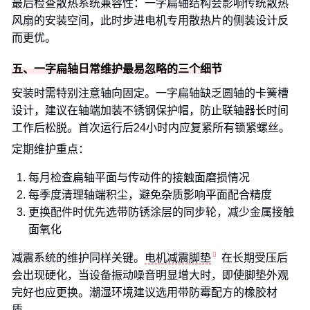
最后检查散热系统兼容性：一字扁轴结构会影响传统散热
风扇的安装空间，此时步进电机专用散热片的侧装设计反
而更优。
五、一字扁轴日常维护最易忽略的三个细节
安装时需特别注意轴向固定。一字扁轴缺乏圆轴的卡簧槽
设计，建议在轴端加装不锈钢保护帽，防止联轴器长时间
工作后松脱。首次运行后24小时内应复紧所有锁紧螺丝。
定期维护重点：
每月检查扁轴平面与传动件的接触面磨损情况
每季度清理轴端积尘，避免杂质影响平面配合精度
更换配件时优先选带防锈涂层的同步轮，减少金属接触
面氧化
减震系统的维护同样关键。
电机减震脚垫
在长期受压后
会出现硬化，当设备振动噪音明显增大时，即使脚垫外观
完好也应更换。潮湿环境建议选用带防霉配方的橡胶材
质。