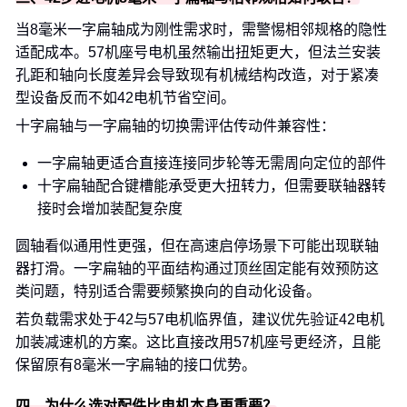
当8毫米一字扁轴成为刚性需求时，需警惕相邻规格的隐性
适配成本。57机座号电机虽然输出扭矩更大，但法兰安装
孔距和轴向长度差异会导致现有机械结构改造，对于紧凑
型设备反而不如42电机节省空间。
十字扁轴与一字扁轴的切换需评估传动件兼容性：
一字扁轴更适合直接连接同步轮等无需周向定位的部件
十字扁轴配合键槽能承受更大扭转力，但需要联轴器转
接时会增加装配复杂度
圆轴看似通用性更强，但在高速启停场景下可能出现联轴
器打滑。一字扁轴的平面结构通过顶丝固定能有效预防这
类问题，特别适合需要频繁换向的自动化设备。
若负载需求处于42与57电机临界值，建议优先验证42电机
加装减速机的方案。这比直接改用57机座号更经济，且能
保留原有8毫米一字扁轴的接口优势。
四、为什么选对配件比电机本身更重要？