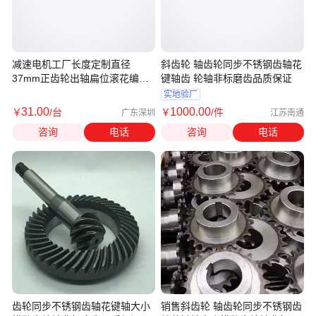
减速电机工厂长度定制直径
斜齿轮 轴齿轮同步不锈钢齿轴花
37mm正齿轮出轴扁位滚花编码
键轴齿 轮轴非标磨齿品质保证
器微电机
实地验厂
31
.00
1000
.00
￥
/台
￥
/件
广东深圳
江苏南通
咨询
电话
咨询
电话
齿轮同步不锈钢齿轴花键轴大小
销售斜齿轮 轴齿轮同步不锈钢齿