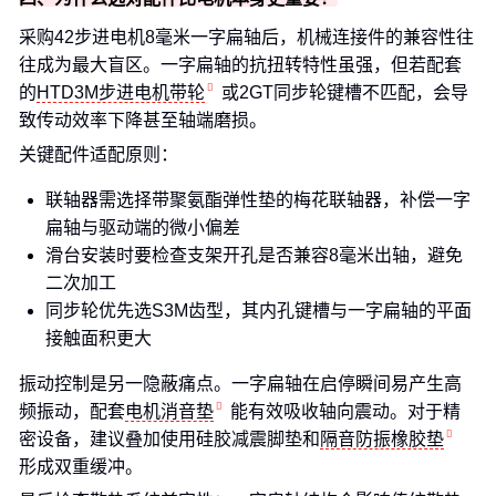
采购42步进电机8毫米一字扁轴后，机械连接件的兼容性往
往成为最大盲区。一字扁轴的抗扭转特性虽强，但若配套
的
HTD3M步进电机带轮
或2GT同步轮键槽不匹配，会导
致传动效率下降甚至轴端磨损。
关键配件适配原则：
联轴器需选择带聚氨酯弹性垫的梅花联轴器，补偿一字
扁轴与驱动端的微小偏差
滑台安装时要检查支架开孔是否兼容8毫米出轴，避免
二次加工
同步轮优先选S3M齿型，其内孔键槽与一字扁轴的平面
接触面积更大
振动控制是另一隐蔽痛点。一字扁轴在启停瞬间易产生高
频振动，配套
电机消音垫
能有效吸收轴向震动。对于精
密设备，建议叠加使用硅胶减震脚垫和
隔音防振橡胶垫
形成双重缓冲。