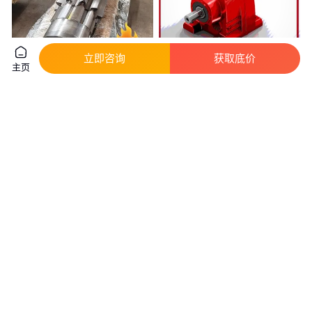
立即咨询
获取底价
主页
2米齿轮轴 传动轴 非标花键轴 按
迈传AD轴减速机 R107-30 双出
图加工厂家直发
轴减速器 平行轴斜齿轮减速箱
生产供应
实地验厂
真实性已核验
996
.00
5800
.00
￥
/件
￥
/台
河南洛阳
浙江杭州
咨询
电话
咨询
电话