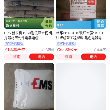
EPS 新长桥 B-SB耐低温增韧 健
杜邦PBT-GF10玻纤增强SK601
身器材密封件电器电缆
注塑成型工程塑料 黑色电器电气
专用
真实性已核验
真实性已核验
13
.00
20
.00
￥
/千克
￥
/公斤
广东惠州
广东东莞
咨询
电话
咨询
电话