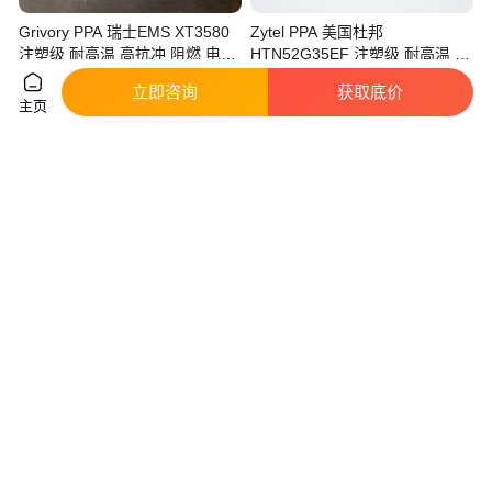
Grivory PPA 瑞士EMS XT3580
Zytel PPA 美国杜邦
注塑级 耐高温 高抗冲 阻燃 电器
HTN52G35EF 注塑级 耐高温 食
应
品级 电器应用
立即咨询
获取底价
42
.00
48
.00
主页
￥
/千克
￥
/千克
广东东莞
广东东莞
咨询
电话
咨询
电话
供应 PBT-GF30-FR 杜邦
美国杜邦PA612 77G33L-BK031
Crastin CE15330 电器电气领域
注塑耐磨高抗冲汽车应用电动工
注塑成型
具电器
真实性已核验
真实性已核验
20
.00
47
.00
￥
/公斤
￥
/公斤
广东东莞
江苏无锡