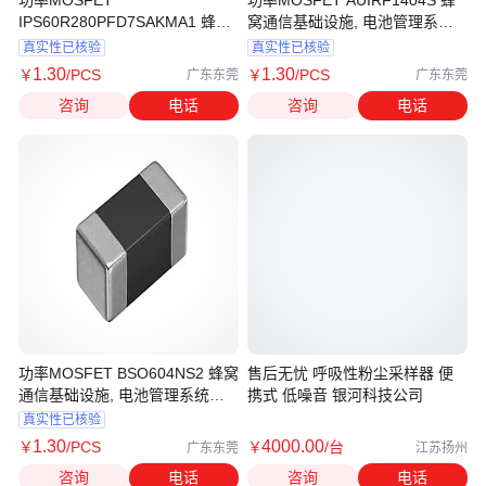
功率MOSFET
功率MOSFET AUIRF1404S 蜂
IPS60R280PFD7SAKMA1 蜂窝
窝通信基础设施, 电池管理系
通信基础设施, 电池管理系统、
统、光伏行业 家居与楼宇自动化
真实性已核验
真实性已核验
光伏行业 家居与楼宇自动化
1
.30
1
.30
￥
/PCS
￥
/PCS
广东东莞
广东东莞
咨询
电话
咨询
电话
功率MOSFET BSO604NS2 蜂窝
售后无忧 呼吸性粉尘采样器 便
通信基础设施, 电池管理系统、
携式 低噪音 银河科技公司
光伏行业 家居与楼宇自动化
真实性已核验
1
.30
4000
.00
￥
/PCS
￥
/台
广东东莞
江苏扬州
咨询
电话
咨询
电话