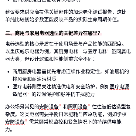
建议要求供应商提供关键部件的加速老化测试报告，这比
单纯比较初始参数更能反映产品的实际生命周期价值。
三、商用与家用电器选型的关键差异在哪里？
电器选型的核心矛盾在于使用场景与产品性能的匹配度。
以重庆威乐电器为例，其
厨房电器
与
医疗电器
虽同属电
器大类，但设计逻辑和性能侧重完全不同：
商用厨房电器需优先考虑连续作业稳定性，如油烟机的
排风量和耐油污材质
医疗电器则更关注精准供电和安全防护，例如
医疗电源
适配器
的过温保护和脉冲抗干扰能力
办公场景常见的
安防设备
和
照明设备
往往被低估选型复
杂度。这类电器需要平衡日常能耗与应急功能，例如
学校
安防设备
需兼顾常规监控和紧急情况下的持续供电能
力。