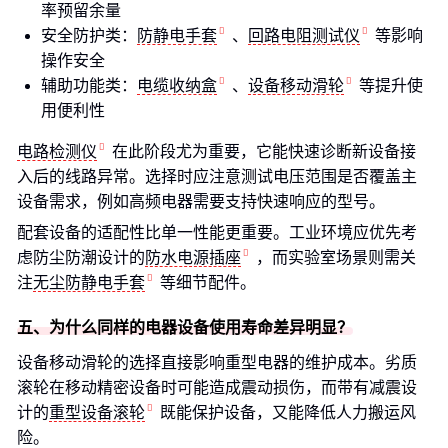
率预留余量
安全防护类：
防静电手套
、
回路电阻测试仪
等影响
操作安全
辅助功能类：
电缆收纳盒
、
设备移动滑轮
等提升使
用便利性
电路检测仪
在此阶段尤为重要，它能快速诊断新设备接
入后的线路异常。选择时应注意测试电压范围是否覆盖主
设备需求，例如高频电器需要支持快速响应的型号。
配套设备的适配性比单一性能更重要。工业环境应优先考
虑防尘防潮设计的
防水电源插座
，而实验室场景则需关
注
无尘防静电手套
等细节配件。
五、为什么同样的电器设备使用寿命差异明显？
设备移动滑轮的选择直接影响重型电器的维护成本。劣质
滚轮在移动精密设备时可能造成震动损伤，而带有减震设
计的
重型设备滚轮
既能保护设备，又能降低人力搬运风
险。