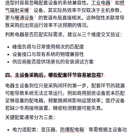
选型时容易忽略配套设备的系统兼容性。
工业电器
如
燃
气辐射采暖
设备，其实际热效率不仅取决于主机参数，
更与
暖通设备
的管道布局直接相关。这种隐性关联常导
致采购后出现运行效率不达预期的情况。
判断电器是否匹配实际需求，建议从三个维度交叉验证：
峰值负荷与日常使用频次的匹配度
设备接口与现有系统的物理兼容性
供应商能否提供场景化的安装调试方案
四、主设备采购后，哪些配套环节容易被忽视？
电器主设备到位只是采购闭环的第一步，配套环节的疏漏
可能导致系统无法正常运行。例如商用厨房设备若未匹配
足够容量的配电箱，频繁跳闸将影响运营效率；医疗设备
若缺少专用接地装置，精密检测数据可能失真。
关键配套通常分为三类：
电力适配类：变压器、
防爆配电箱
等需根据主设备功