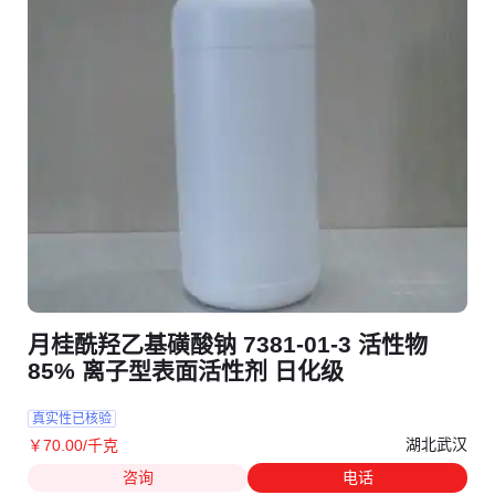
月桂酰羟乙基磺酸钠 7381-01-3 活性物
85% 离子型表面活性剂 日化级
真实性已核验
湖北武汉
￥
70
.00
/千克
咨询
电话