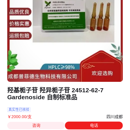
羟基栀子苷 羟异栀子苷 24512-62-7
Gardenoside 自制标准品
真实性已核验
四川成都
￥
2000
.00
/支
咨询
电话