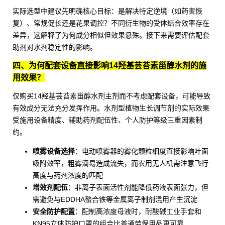
实际选型中建议先明确核心目标：是解决特定逆境（如药害恢
复）、常规促长还是花果调控？不同衍生物的受体结合效率存在
差异，这解释了为何成分相似但效果悬殊。接下来需要评估配套
助剂对水剂稳定性的影响。
四、为何配套设备直接影响14羟基芸苔素甾醇水剂的施
用效果？
仅购买14羟基芸苔素甾醇水剂主剂而不考虑配套设备，可能导致
有效成分无法充分发挥作用。水剂型
植物生长调节剂
的实际效果
受施用设备精度、辅助药剂配伍性、个人防护等级三重因素制
约。
喷雾设备选择
：电动喷雾器的雾化颗粒细度直接影响叶面
吸附效率，粗雾滴易造成流失，而农用无人机需注意飞行
高度与药剂浓度的匹配
增效剂配伍
：
非离子表面活性剂
能降低药液表面张力，但
需避免与
EDDHA螯合铁
等金属离子制剂混用产生沉淀
安全防护配置
：配制高浓度母液时，
耐酸碱工业手套
和
KN95立体防护口罩
的组合比普通劳保用品更可靠