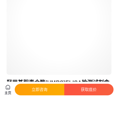
羟甲基胆素合酶(HMBS)ELISA检测试剂盒
灵敏度高A101777
立即咨询
获取底价
主页
真实性已核验
上海
￥
1050
.00
/盒
咨询
电话