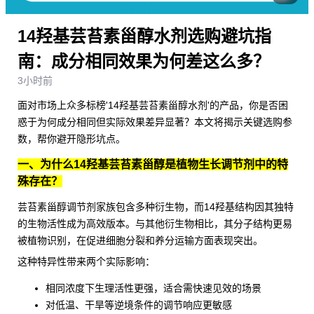
14羟基芸苔素甾醇水剂选购避坑指
南：成分相同效果为何差这么多？
3小时前
面对市场上众多标榜'14羟基芸苔素甾醇水剂'的产品，你是否困
惑于为何成分相同但实际效果差异显著？本文将揭示关键选购参
数，帮你避开隐形坑点。
一、为什么14羟基芸苔素甾醇是植物生长调节剂中的特
殊存在？
芸苔素甾醇调节剂
家族包含多种衍生物，而14羟基结构因其独特
的生物活性成为高效版本。与其他衍生物相比，其分子结构更易
被植物识别，在促进细胞分裂和养分运输方面表现突出。
这种特异性带来两个实际影响：
相同浓度下生理活性更强，适合需快速见效的场景
对低温、干旱等逆境条件的调节响应更敏感