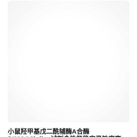
小鼠羟甲基戊二酰辅酶A合酶