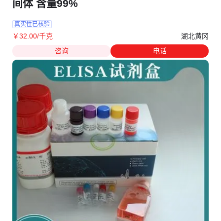
间体 含量99%
真实性已核验
湖北黄冈
￥
32
.00
/千克
咨询
电话