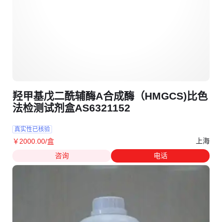
羟甲基戊二酰辅酶A合成酶（HMGCS)比色
法检测试剂盒AS6321152
真实性已核验
上海
￥
2000
.00
/盒
咨询
电话