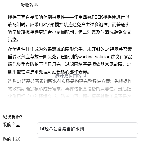
吸收效率
搅拌工艺直接影响药剂稳定性——使用四氟PEEK搅拌棒进行母
液配制时，应采用Z字形搅拌轨迹避免产生过多泡沫。而普通
实
验室玻璃搅拌棒
更适合小剂量配制，但需注意及时清洗避免交叉
污染。
存储条件往往成为效果衰减的隐形杀手：未开封的14羟基芸苔素
甾醇水剂应存放于阴凉处，已配制的working solution建议在
食品
级乳胶手套
防护下当日用完。过滤网堵塞是喷雾器常见故障，定
期用酸性清洗剂处理可延长核心部件寿命。
展开更多内容

选购14羟基芸苔素甾醇水剂实质是构建完整解决方案：先根据作
物敏感期确定核心成分需求，再评估配套设备的兼容性，最后细
化施用细节中的环境变量。防护口罩、搅拌棒等辅助工具不是次
要选项，而是确保活性成分精准递送的关键环节。
想找货源？
采购商品
您的电话