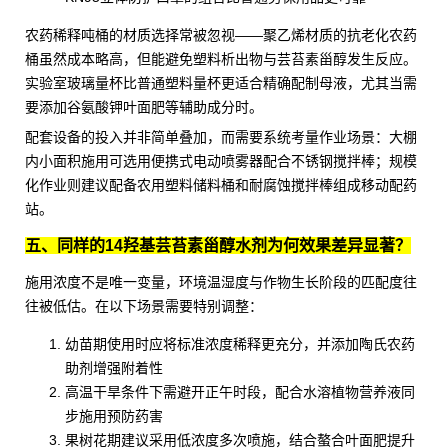
农药稀释吨桶
的材质选择常被忽视——聚乙烯材质的
抗老化农药
桶
虽然成本略高，但能避免塑料析出物与芸苔素甾醇发生反应。
实验室玻璃量杯
比普通塑料量杯更适合精确配制母液，尤其当需
要添加
谷氨酸钾叶面肥
等辅助成分时。
配套设备的投入并非简单叠加，而需要系统考量作业场景：大棚
内小面积施用可选用便携式电动喷雾器配合不锈钢搅拌棒；规模
化作业则建议配备
农用塑料储料桶
和耐腐蚀搅拌棒组成移动配药
站。
五、同样的14羟基芸苔素甾醇水剂为何效果差异显著？
施用浓度不是唯一变量，环境温湿度与作物生长阶段的匹配度往
往被低估。在以下场景需要特别调整：
幼苗期使用时应将标准浓度稀释更充分，并添加
陶氏农药
助剂
增强附着性
高温干旱条件下需避开正午时段，配合
水溶植物营养液
同
步施用预防药害
果树花期建议采用低浓度多次喷施，结合螯合叶面肥提升