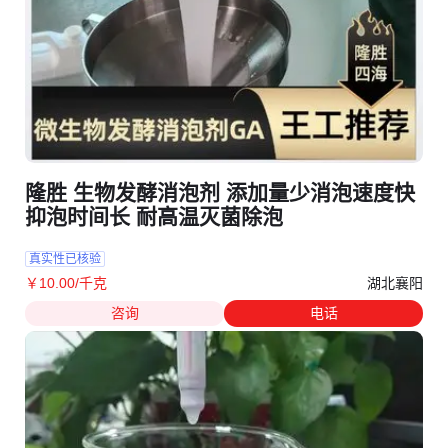
隆胜 生物发酵消泡剂 添加量少消泡速度快
抑泡时间长 耐高温灭菌除泡
真实性已核验
湖北襄阳
￥
10
.00
/千克
咨询
电话