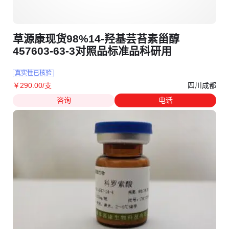
草源康现货98%14-羟基芸苔素甾醇
457603-63-3对照品标准品科研用
真实性已核验
四川成都
￥
290
.00
/支
咨询
电话