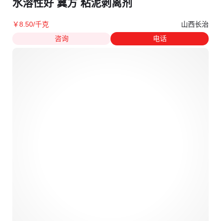
水溶性好 冀方 粘泥剥离剂
山西长治
￥
8
.50
/千克
咨询
电话