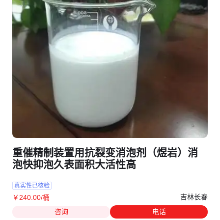
重催精制装置用抗裂变消泡剂（煜岩）消
泡快抑泡久表面积大活性高
真实性已核验
吉林长春
￥
240
.00
/桶
咨询
电话