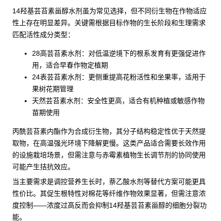
14羟基芸苔素甾醇水剂虽为常见选择，但不同衍生物在作物适应
性上存在明显差异。关键需根据目标作物的生长阶段和生理需求
匹配活性成分类型：
28高芸苔素水剂
：对低温逆境下的根系发育有更强促进作
用，适合早春作物定植期
24表芸苔素水剂
：更侧重提高花粉活性和坐果率，适用于
果树花期管理
天然芸苔素水剂
：安全性更高，适合有机种植或敏感作物
苗期使用
丙酰芸苔素内酯
作为合成衍生物，其分子结构稳定性优于天然提
取物，在高温强光环境下降解更慢。这类产品适合需要长效作用
的设施栽培场景，但需注意与
赤霉素植物生长调节剂
的协同使用
可能产生拮抗效应。
当主要需求是调控营养生长时，萘乙酸水剂等替代方案可能更具
性价比。其促生根特性对棉花等纤维作物效果显著，但需注意浓
度控制——浓度过高反而会抑制14羟基芸苔素甾醇的细胞分裂功
能。