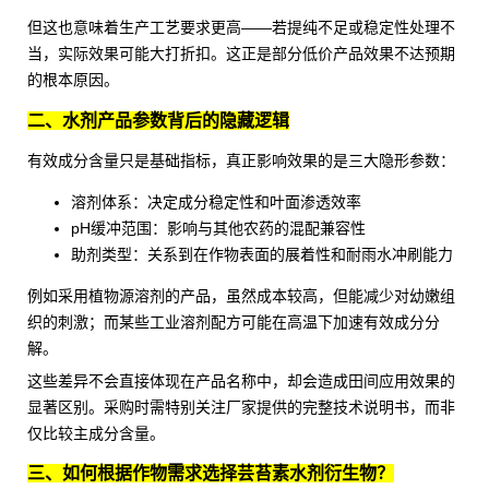
但这也意味着生产工艺要求更高——若提纯不足或稳定性处理不
当，实际效果可能大打折扣。这正是部分低价产品效果不达预期
的根本原因。
二、水剂产品参数背后的隐藏逻辑
有效成分含量只是基础指标，真正影响效果的是三大隐形参数：
溶剂体系：决定成分稳定性和叶面渗透效率
pH缓冲范围：影响与其他农药的混配兼容性
助剂类型：关系到在作物表面的展着性和耐雨水冲刷能力
例如采用植物源溶剂的产品，虽然成本较高，但能减少对幼嫩组
织的刺激；而某些工业溶剂配方可能在高温下加速有效成分分
解。
这些差异不会直接体现在产品名称中，却会造成田间应用效果的
显著区别。采购时需特别关注厂家提供的完整技术说明书，而非
仅比较主成分含量。
三、如何根据作物需求选择芸苔素水剂衍生物？