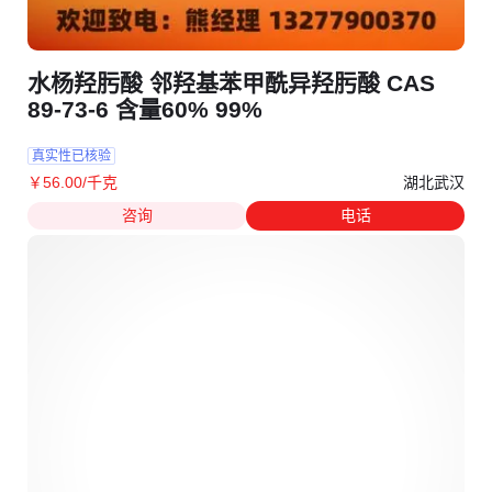
水杨羟肟酸 邻羟基苯甲酰异羟肟酸 CAS
89-73-6 含量60% 99%
真实性已核验
湖北武汉
￥
56
.00
/千克
咨询
电话