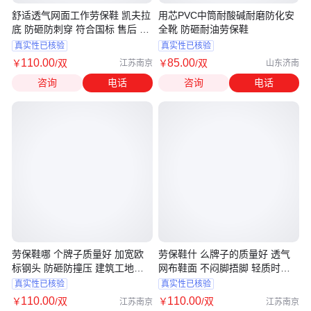
舒适透气网面工作劳保鞋 凯夫拉
用芯PVC中筒耐酸碱耐磨防化安
底 防砸防刺穿 符合国标 售后 无
全靴 防砸耐油劳保鞋
忧
真实性已核验
真实性已核验
110
.00
85
.00
￥
/双
￥
/双
江苏南京
山东济南
咨询
电话
咨询
电话
劳保鞋哪 个牌子质量好 加宽欧
劳保鞋什 么牌子的质量好 透气
标钢头 防砸防撞压 建筑工地用
网布鞋面 不闷脚捂脚 轻质时尚
诚信经营
质量保证
真实性已核验
真实性已核验
110
.00
110
.00
￥
/双
￥
/双
江苏南京
江苏南京