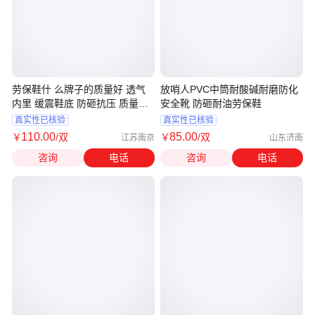
劳保鞋什 么牌子的质量好 透气
放哨人PVC中筒耐酸碱耐磨防化
内里 缓震鞋底 防砸抗压 质量保
安全靴 防砸耐油劳保鞋
证
真实性已核验
真实性已核验
110
.00
85
.00
￥
/双
￥
/双
江苏南京
山东济南
咨询
电话
咨询
电话