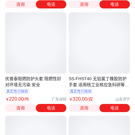
咨询
电话
咨询
电话
优普泰阻燃防护头套 阻燃性好
SS-FHST40 无铅氯丁橡胶防护
对环境无污染 安全
手套 适用核工业核应急科研等领
域
真实性已核验
真实性已核验
220
.00
320
.00
￥
/件
￥
/双
广东深圳
山东济宁
咨询
电话
咨询
电话