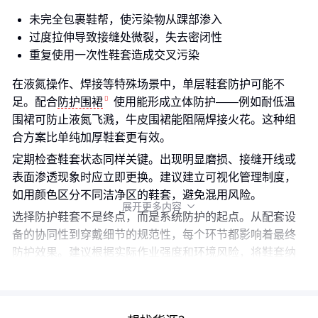
未完全包裹鞋帮，使污染物从踝部渗入
过度拉伸导致接缝处微裂，失去密闭性
重复使用一次性鞋套造成交叉污染
在液氮操作、焊接等特殊场景中，单层鞋套防护可能不
足。配合
防护围裙
使用能形成立体防护——例如耐低温
围裙可防止液氮飞溅，牛皮围裙能阻隔焊接火花。这种组
合方案比单纯加厚鞋套更有效。
定期检查鞋套状态同样关键。出现明显磨损、接缝开线或
表面渗透现象时应立即更换。建议建立可视化管理制度，
如用颜色区分不同洁净区的鞋套，避免混用风险。
展开更多内容

选择防护鞋套不是终点，而是系统防护的起点。从配套设
备的协同性到穿戴细节的规范性，每个环节都影响着最终
防护效果。建议根据实际作业强度和环境风险，将鞋套纳
入整体防护体系评估，而非孤立决策。