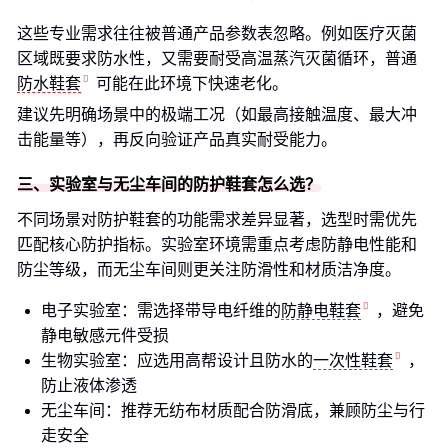
这些专业需求往往被普通产品参数表忽略。例如医疗灭菌
区域既要求防水性，又需要耐受高温蒸汽灭菌循环，普通
防水鞋套
可能在此环境下快速老化。
建议先明确场景中的极端工况（如最高接触温度、最大冲
击能量等），再反向验证产品真实耐受能力。
三、实验室与无尘车间的防护鞋套怎么选？
不同场景对防护鞋套的功能需求差异显著，选型时需优先
匹配核心防护指标。实验室环境需重点考虑防静电性能和
防尘等级，而无尘车间则更关注防滑性和材质洁净度。
电子实验室：需选择带导电纤维的
防静电鞋套
，避免
静电敏感元件受损
生物实验室：应选用高帮设计且防水的
一次性鞋套
，
防止液体渗透
无尘车间：推荐无纺布材质配合防滑底，兼顾防尘与行
走安全