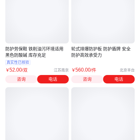
防护劳保鞋 铁削油污环境适用
轮式排爆防护板 防护盾牌 安全
黑色防酸碱 库存充足
防护高效承受力
真实性已核验
52
.00
560
.00
￥
/双
￥
/件
江苏南京
北京丰台
咨询
电话
咨询
电话