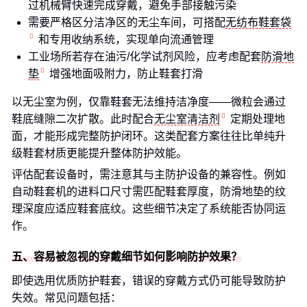
过机械臂快速完成穿戴，避免手部接触污染
需要严格区分洁净区的无尘车间，可搭配
无纺布鞋套袋
和专用收纳系统，实现单向流通管理
工业场所若存在油污/化学试剂风险，应考虑配套
防滑地
垫
增强地面吸附力，防止鞋套打滑
以无尘室为例，仅靠鞋套无法维持洁净度——微粒会通过
鞋底缝隙二次扩散。此时配合
无尘室清洁剂
定期处理地
面，才能形成完整防护闭环。这类配套方案往往比单纯升
级鞋套材质更能提升整体防护效能。
评估配套设备时，需注意其与主防护设备的兼容性。例如
自动鞋套机的进料口尺寸需匹配鞋套厚度，防滑地垫的纹
理深度应适应鞋套底纹。这些细节决定了系统能否协同运
作。
五、容易被忽视的穿戴细节如何影响防护效果？
即使选用优质防护鞋套，错误的穿戴方式仍可能导致防护
失效。常见问题包括：