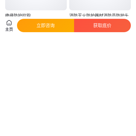
绝缘防护拉钩
消防灭火防护器材消防员防护头
PSC4033703/PSC4033704救援
套阻燃头套FZL-S-T16厂家发货
立即咨询
获取底价
吊钩美国HUBBELL
真实性已核验
主页
3200
.00
25
.00
￥
/件
￥
/件
北京丰台
山东济宁
咨询
电话
咨询
电话
YAMAUCHI 足部防护化学处理工
268AX镀铝隔热消防头盔便携式
作用 7101 防护靴子
防火救援安全帽多用途防护帽
真实性已核验