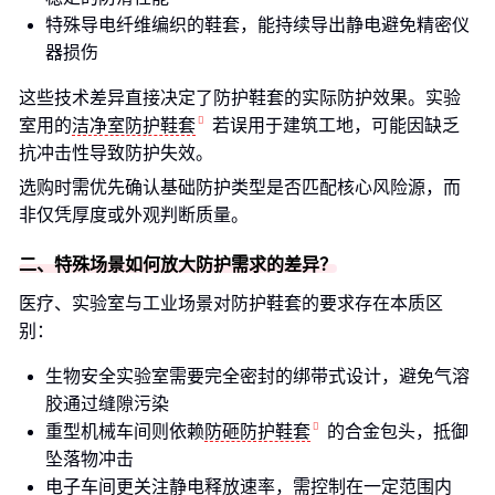
特殊导电纤维编织的鞋套，能持续导出静电避免精密仪
器损伤
这些技术差异直接决定了防护鞋套的实际防护效果。实验
室用的
洁净室防护鞋套
若误用于建筑工地，可能因缺乏
抗冲击性导致防护失效。
选购时需优先确认基础防护类型是否匹配核心风险源，而
非仅凭厚度或外观判断质量。
二、特殊场景如何放大防护需求的差异？
医疗、实验室与工业场景对防护鞋套的要求存在本质区
别：
生物安全实验室需要完全密封的绑带式设计，避免气溶
胶通过缝隙污染
重型机械车间则依赖
防砸防护鞋套
的合金包头，抵御
坠落物冲击
电子车间更关注静电释放速率，需控制在一定范围内