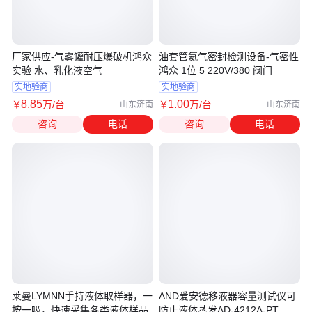
厂家供应-气雾罐耐压爆破机鸿众
油套管氦气密封检测设备-气密性
实验 水、乳化液空气
鸿众 1位 5 220V/380 阀门
实地验商
实地验商
8
.85
1
.00
￥
万
/台
￥
万
/台
山东济南
山东济南
咨询
电话
咨询
电话
莱曼LYMNN手持液体取样器，一
AND爱安德移液器容量测试仪可
按一吸，快速采集各类液体样品
防止液体蒸发AD-4212A-PT