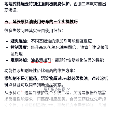
地埋式储罐要特别注意阴极防腐保护
，否则三年就可能出
现渗漏。
五、延长原料油使用寿命的三个实操技巧
很多失效问题其实来自使用细节：
避免混油
：不同基础油的添加剂可能相互反应
控制温度
：每升高10℃氧化速率翻倍，
油管
建议做保
温处理
定期补加
：
油品添加剂
能部分恢复老化油品的性能
功能性添加剂是性价比最高的维护方案：
添加剂不是万能药，沉淀物超过5%就必须换油
。通过滤纸
斑点试验可以简单判断油品状态。
展开更多内容

从
原料油
选型到维护是个系统工程，关键是根据终端需
求反推性能要求，再匹配相应品类。食品医药级优先考虑
安全性，工业级侧重稳定性，而替代方案需要验证工艺适
配性。配套的储存检测投入往往能省下更多隐性成本。