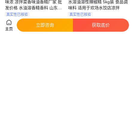
味浓 凉拌菜香味油香精厂家 批
水溶油溶性辣椒精 5kg装 食品调
发价格 水油溶香精香料 山东福
味料 适用于欢场水饺店凉拌
旺嘉 1kg包邮 品质保证
真实性已核验
真实性已核验
46
.00
70
.00
￥
￥
/千克
山东菏泽
河南郑州
立即咨询
获取底价
主页
咨询
电话
咨询
电话
磷虾油 磷脂40% 欧米伽3≥28%
康之旺 爆米花油 食用起酥油生
1KG/瓶 新食品原料
产厂家 含量99% 现货 包邮
真实性已核验
真实性已核验
590
.00
180
.00
￥
/千克
￥
陕西西安
河南郑州
咨询
电话
咨询
电话