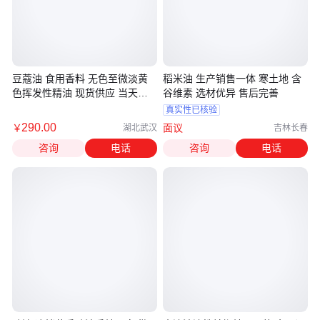
豆蔻油 食用香料 无色至微淡黄
稻米油 生产销售一体 寒土地 含
色挥发性精油 现货供应 当天发
谷维素 选材优异 售后完善
货
真实性已核验
290
.00
￥
面议
湖北武汉
吉林长春
咨询
电话
咨询
电话