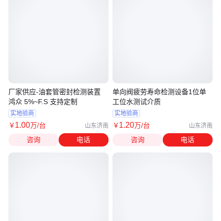
厂家供应-油套管密封检测装置
单向阀疲劳寿命检测设备1位单
鸿众 5%~F.S 支持定制
工位水测试介质
实地验商
实地验商
1
.00
1
.20
￥
万
/台
￥
万
/台
山东济南
山东济南
咨询
电话
咨询
电话