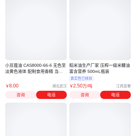
小豆蔻油 CAS8000-66-6 无色至
稻米油生产厂家 压榨一级米糠油
淡黄色液体 配制食用香精 当天
富含营养 500mL瓶装
发货
真实性已核验
8
.00
2
.50
￥
￥
万
/吨
湖北武汉
江西宜春
咨询
电话
咨询
电话