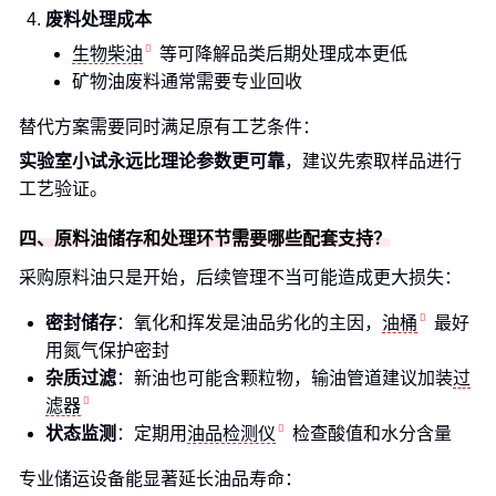
废料处理成本
生物柴油
等可降解品类后期处理成本更低
矿物油废料通常需要专业回收
替代方案需要同时满足原有工艺条件：
实验室小试永远比理论参数更可靠
，建议先索取样品进行
工艺验证。
四、原料油储存和处理环节需要哪些配套支持？
采购原料油只是开始，后续管理不当可能造成更大损失：
密封储存
：氧化和挥发是油品劣化的主因，
油桶
最好
用氮气保护密封
杂质过滤
：新油也可能含颗粒物，输油管道建议加装
过
滤器
状态监测
：定期用
油品检测仪
检查酸值和水分含量
专业储运设备能显著延长油品寿命：