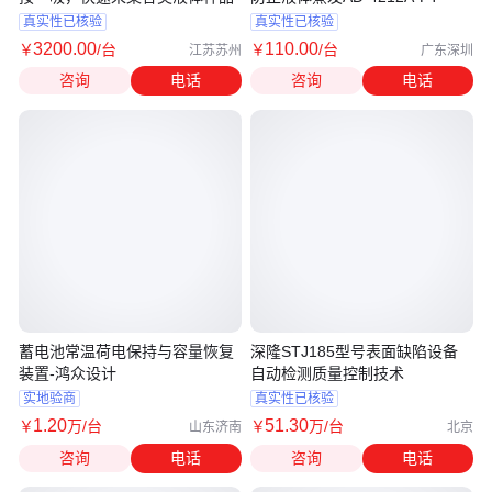
真实性已核验
真实性已核验
3200
.00
110
.00
￥
/台
￥
/台
江苏苏州
广东深圳
咨询
电话
咨询
电话
蓄电池常温荷电保持与容量恢复
深隆STJ185型号表面缺陷设备
装置-鸿众设计
自动检测质量控制技术
实地验商
真实性已核验
1
.20
51
.30
￥
万
/台
￥
万
/台
山东济南
北京
咨询
电话
咨询
电话