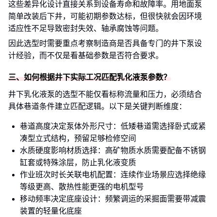
这些差异化设计直接关系到设备寿命和故障率。用地面泵
简单改装后下井，可能初期参数达标，但很快就会因环境
适应性不足导致密封失效、轴承腐蚀等问题。
因此选型时需要重点考察制造商是否具备专门的井下泵设
计经验，而不仅是看基础参数是否符合要求。
三、如何根据井下实际工况匹配乳化液泵参数？
井下乳化液泵的选型不能仅看标称流量和压力，必须结合
具体巷道条件建立匹配逻辑。以下是关键判断维度：
巷道高度决定泵体外形尺寸：低矮巷道需选择卧式或紧
凑型立式结构，预留足够检修空间
水质硬度影响材质选择：高矿物质水质需要配备不锈钢
缸套或特殊涂层，防止乳化液变质
作业班次时长关联电机配置：连续作业场景应选择绝缘
等级更高、散热性能更强的电机型号
移动频率决定底座设计：频繁调运的采掘面需要带减震
装置的轻量化底座