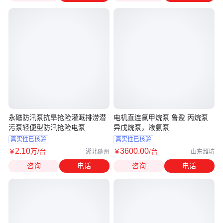
永磁防汛泵抗旱抢险灌溉排涝潜
电机直连氯甲烷泵 鲁盈 丙烷泵
污泵轻便型防汛抢险电泵
异戊烷泵，液氨泵
真实性已核验
真实性已核验
2
.10
3600
.00
￥
万
/台
￥
/台
湖北随州
山东潍坊
咨询
电话
咨询
电话