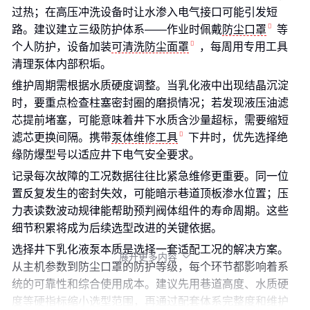
过热；在高压冲洗设备时让水渗入电气接口可能引发短
路。建议建立三级防护体系——作业时佩戴
防尘口罩
等
个人防护，设备加装
可清洗防尘面罩
，每周用专用工具
清理泵体内部积垢。
维护周期需根据水质硬度调整。当乳化液中出现结晶沉淀
时，要重点检查柱塞密封圈的磨损情况；若发现液压油滤
芯提前堵塞，可能意味着井下水质含沙量超标，需要缩短
滤芯更换间隔。携带
泵体维修工具
下井时，优先选择绝
缘防爆型号以适应井下电气安全要求。
记录每次故障的工况数据往往比紧急维修更重要。同一位
置反复发生的密封失效，可能暗示巷道顶板渗水位置；压
力表读数波动规律能帮助预判阀体组件的寿命周期。这些
细节积累将成为后续选型改进的关键依据。
选择井下乳化液泵本质是选择一套适配工况的解决方案。
展开更多内容

从主机参数到防尘口罩的防护等级，每个环节都影响着系
统的可靠性和综合使用成本。建议先用巷道高度、水质硬
度等硬指标缩小选型范围，再通过配套体系完整度和维护