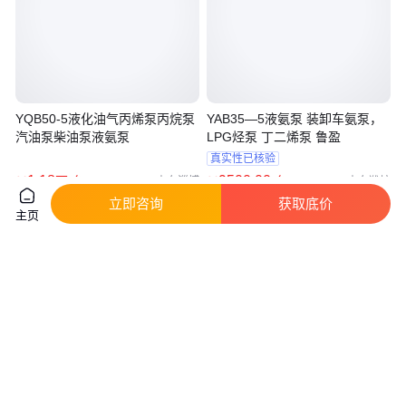
YQB50-5液化油气丙烯泵丙烷泵
YAB35—5液氨泵 装卸车氨泵，
汽油泵柴油泵液氨泵
LPG烃泵 丁二烯泵 鲁盈
真实性已核验
1
.18
9500
.00
￥
万
/台
￥
/台
山东淄博
山东潍坊
立即咨询
获取底价
咨询
电话
咨询
电话
主页