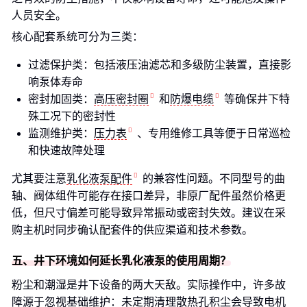
人员安全。
核心配套系统可分为三类：
过滤保护类：包括液压油滤芯和多级防尘装置，直接影
响泵体寿命
密封加固类：
高压密封圈
和
防爆电缆
等确保井下特
殊工况下的密封性
监测维护类：
压力表
、专用维修工具等便于日常巡检
和快速故障处理
尤其要注意
乳化液泵配件
的兼容性问题。不同型号的曲
轴、阀体组件可能存在接口差异，非原厂配件虽然价格更
低，但尺寸偏差可能导致异常振动或密封失效。建议在采
购主机时同步确认配套件的供应渠道和技术参数。
五、井下环境如何延长乳化液泵的使用周期？
粉尘和潮湿是井下设备的两大天敌。实际操作中，许多故
障源于忽视基础维护：未定期清理散热孔积尘会导致电机