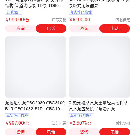
结构 管道离心泵 TD泵 TD80-
泵卧式无堵塞泵
38/2
实地验厂
真实性已核验
999
.00
6100
.00
￥
/台
￥
江苏无锡
河北保定
咨询
电话
咨询
电话
泵掘进机泵CBG2080 CBG3100-
新款永磁防汛泵重量轻高扬程防
B1R CBG1032-B1FL CBG1032-
汛水泵应急抗旱泵潜污泵
A1R
真实性已核验
真实性已核验
997
.00
2
.50
￥
/台
￥
万
/台
江苏无锡
湖北随州
咨询
电话
咨询
电话