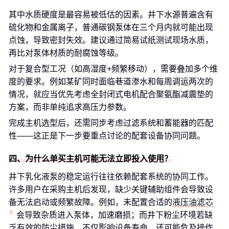
其中水质硬度是最容易被低估的因素。井下水源普遍含有
硫化物和金属离子，普通碳钢泵体在三个月内就可能出现
点蚀，导致密封失效。建议通过简易试纸测试现场水质，
再比对泵体材质的耐腐蚀等级。
对于复合型工况（如高湿度+频繁移动），需要叠加多个维
度的要求。例如某矿同时面临巷道渗水和每周调运两次的
情况，就应当优先考虑全封闭式电机配合聚氨酯减震垫的
方案，而非单纯追求高压力参数。
完成主机选型后，还需同步考虑过滤系统和蓄能器的匹配
性——这正是下一步要重点讨论的配套设备协同问题。
四、为什么单买主机可能无法立即投入使用？
井下乳化液泵的稳定运行往往依赖配套系统的协同工作。
许多用户在采购主机后发现，缺少关键辅助组件会导致设
备无法启动或频繁故障。例如，未配置合适的
液压油滤芯
会导致杂质进入泵体，加速磨损；而井下粉尘环境若缺
乏有效的防尘措施，不仅影响设备寿命，还可能危及操作