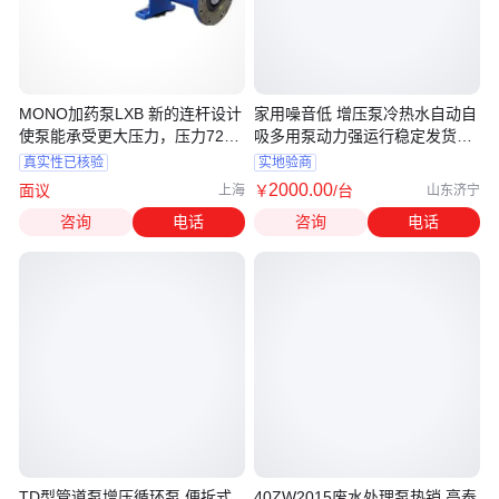
MONO加药泵LXB 新的连杆设计
家用噪音低 增压泵冷热水自动自
使泵能承受更大压力，压力72
吸多用泵动力强运行稳定发货快
bar
中重
真实性已核验
实地验商
2000
.00
面议
￥
/台
上海
山东济宁
咨询
电话
咨询
电话
TD型管道泵增压循环泵 便拆式
40ZW2015废水处理泵热销 高泰